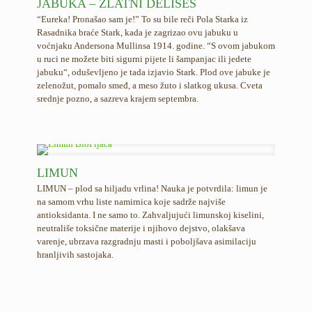
JABUKA – ZLATNI DELIŠES
“Eureka! Pronašao sam je!” To su bile reči Pola Starka iz
Rasadnika braće Stark, kada je zagrizao ovu jabuku u
voćnjaku Andersona Mullinsa 1914. godine. “S ovom jabukom
u ruci ne možete biti sigurni pijete li šampanjac ili jedete
jabuku“, oduševljeno je tada izjavio Stark. Plod ove jabuke je
zelenožut, pomalo smeđ, a meso žuto i slatkog ukusa. Cveta
srednje pozno, a sazreva krajem septembra.
LIMUN
LIMUN
– plod sa hiljadu vrlina! Nauka je potvrdila:
limun
je
na samom vrhu liste namirnica koje sadrže najviše
antioksidanta. I ne samo to. Zahvaljujući limunskoj kiselini,
neutrališe toksične materije i njihovo dejstvo, olakšava
varenje, ubrzava razgradnju masti i poboljšava asimilaciju
hranljivih sastojaka.