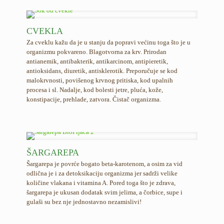
CVEKLA
Za cveklu kažu da je u stanju da popravi većinu toga što je u
organizmu pokvareno. Blagotvorna za krv. Prirodan
antianemik, antibakterik, antikarcinom, antipieretik,
antioksidans, diuretik, antisklerotik. Preporučuje se kod
malokrvnosti, povišenog krvnog pritiska, kod upalnih
procesa i sl. Nadalje, kod bolesti jetre, pluća, kože,
konstipacije, prehlade, zatvora. Čistač organizma.
ŠARGAREPA
Šargarepa je povrće bogato beta-karotenom, a osim za vid
odlična je i za detoksikaciju organizma jer sadrži velike
količine vlakana i vitamina A. Pored toga što je zdrava,
šargarepa je ukusan dodatak svim jelima, a čorbice, supe i
gulaši su bez nje jednostavno nezamislivi!