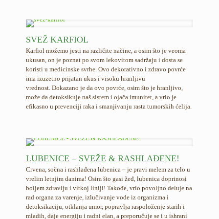
SVEŽ KARFIOL
Karfiol možemo jesti na različite načine, a osim što je veoma
ukusan, on je poznat po svom lekovitom sadržaju i dosta se
koristi u medicinske svrhe. Ovo dekorativno i zdravo povrće
ima izuzetno prijatan ukus i visoku hranljivu
vrednost. Dokazano je da ovo povrće, osim što je hranljivo,
može da detoksikuje naš sistem i ojača imunitet, a vrlo je
efikasno u prevenciji raka i smanjivanju rasta tumorskih ćelija.
LUBENICE – SVEŽE & RASHLAĐENE!
Crvena, sočna i rashlađena lubenica – je pravi melem za telo u
vrelim letnjim danima! Osim što gasi žeđ, lubenica doprinosi
boljem zdravlju i vitkoj liniji! Takođe, vrlo povoljno deluje na
rad organa za varenje, izlučivanje vode iz organizma i
detoksikaciju, otklanja umor, popravlja raspoloženje starih i
mladih, daje energiju i radni elan, a preporučuje se i u ishrani