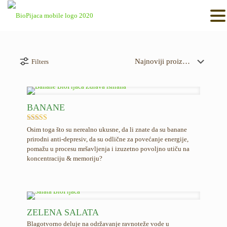
Filters
BANANE
Ocenjeno
Osim toga što su nerealno ukusne, da li znate da su banane
5.00
prirodni anti-depresiv, da su odlične za povećanje energije,
od 5
pomažu u procesu mršavljenja i izuzetno povoljno utiču na
koncentraciju & memoriju?
ZELENA SALATA
Blagotvorno deluje na održavanje ravnoteže vode u