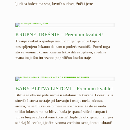
ljudi sa bolestima srca, krvnih sudova, žuči i jetre.
KRUPNE TREŠNJE – Premium kvalitet!
Trešnje svakako spadaju među omiljenije voće koje s
nestrpljenjem čekamo da nam u proleće zamiriše. Pored toga
što su veoma ukusne pune su lekovitih svojstava, a jedina
mana im je što im sezona poprilično kratko traje.
BABY BLITVA LISTOVI – Premium kvalitet
Blitva se obično jede sirova u salatama ili kuvana. Gorak ukus
sirovih listova nestaje pri kuvanju i ostaje meka, ukusna
aroma, pa se blitva često meša sa spanaćem. Zašto se onda
toliko fokusiramo na blitvu kada je spanać više dostupan i
pruža brojne zdravstvene koristi? Hajde da otkrijemo hranljivi
sadržaj blitve koji je čini veoma vrednim sastojkom u ishrani!