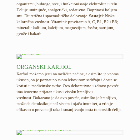
organizmu, bubrege, srce, i funkcionisanje elektrolita u telu.
Deluje umirujuće, analgetički, sedativno. Doprinosi boljem
snu. Diuretična i spazmolitičko delovanje.
Sastojci
: Niska
kalorrična vrednost. Vitamini: provitamin A, C, B1, B2 i B6;
minerali: kalijum, kalcijum, magnezijum, fosfor, natrijum,
gvože i bakarb
ORGANSKI KARFIOL
Karfiol možemo jesti na različite načine, a osim što je veoma
ukusan, on je poznat po svom lekovitom sadržaju i dosta se
koristi u medicinske svrhe. Ovo dekorativno i zdravo povrće
ima izuzetno prijatan ukus i visoku hranljivu
vrednost. Dokazano je da ovo povrće, osim što je hranljivo,
može da detoksikuje naš sistem i ojača imunitet, a vrlo je
efikasno u prevenciji raka i smanjivanju rasta tumorskih ćelija.