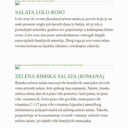
SALATA LOLO ROSO
Lolo roso ili crvena (koralna) zelena salata je povrće koje je na
naše prostore stiglo još davnih dana iz Indije, ali je tek u
poslednjih nekoliko godina sve popularnije u kuhinjama širom
sveta. Lolo roso ima puno antioksidanata i mnogih drugih
esencijalnih hranljivih materija. Zbog toga je ova vrsta salate
veoma korisna za ljudsku ishranu i celokupno zdravlje.
ZELENA RIMSKA SALATA (ROMANA)
Rimska zelena salata ima najviše hranljivih sastojaka od svih
vrsta zelenih salata, dok ajsberg ima najmanje. Naime, rimska
zelena salata ima dva puta više proteina i kalcijuma, tri puta
više vitamina K, četiri puta više gvožđa, osam puta više
vitamina C i 17 puta više vitamina A (podaci američkog
ministarstva poljoprivrede) od ajsberg zelene salate. Takođe,
preporučuje se konzumiranje crvenih i tamnije zelenih vrsta
zelene salate, jer sadrže više hranljivih satstojaka.