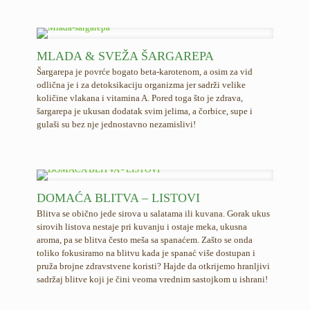
MLADA & SVEŽA ŠARGAREPA
Šargarepa je povrće bogato beta-karotenom, a osim za vid
odlična je i za detoksikaciju organizma jer sadrži velike
količine vlakana i vitamina A. Pored toga što je zdrava,
šargarepa je ukusan dodatak svim jelima, a čorbice, supe i
gulaši su bez nje jednostavno nezamislivi!
DOMAĆA BLITVA – LISTOVI
Blitva se obično jede sirova u salatama ili kuvana. Gorak ukus
sirovih listova nestaje pri kuvanju i ostaje meka, ukusna
aroma, pa se blitva često meša sa spanaćem. Zašto se onda
toliko fokusiramo na blitvu kada je spanać više dostupan i
pruža brojne zdravstvene koristi? Hajde da otkrijemo hranljivi
sadržaj blitve koji je čini veoma vrednim sastojkom u ishrani!