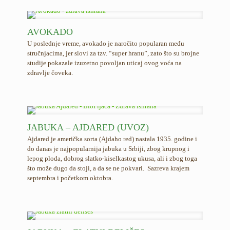
AVOKADO
U poslednje vreme, avokado je naročito popularan među
stručnjacima, jer slovi za tzv. “super hranu”, zato što su brojne
studije pokazale izuzetno povoljan uticaj ovog voća na
zdravlje čoveka.
JABUKA – AJDARED (UVOZ)
Ajdared je američka sorta (Ajdaho red) nastala 1935. godine i
do danas je najpopularnija jabuka u Srbiji, zbog krupnog i
lepog ploda, dobrog slatko-kiselkastog ukusa, ali i zbog toga
što može dugo da stoji, a da se ne pokvari. Sazreva krajem
septembra i početkom oktobra.