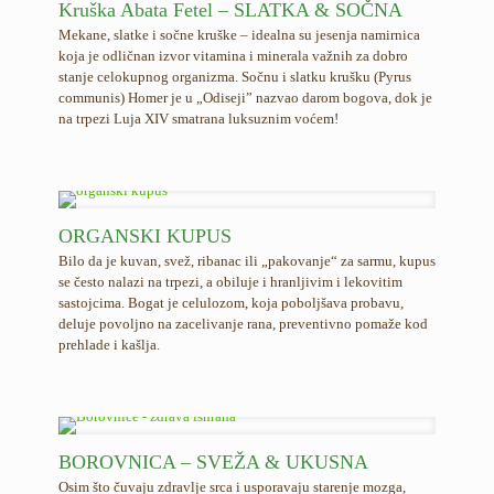
Kruška Abata Fetel – SLATKA & SOČNA
Mekane, slatke i sočne kruške – idealna su jesenja namirnica
koja je odličnan izvor vitamina i minerala važnih za dobro
stanje celokupnog organizma. Sočnu i slatku krušku (Pyrus
communis) Homer je u „Odiseji” nazvao darom bogova, dok je
na trpezi Luja XIV smatrana luksuznim voćem!
ORGANSKI KUPUS
Bilo da je kuvan, svež, ribanac ili „pakovanje“ za sarmu, kupus
se često nalazi na trpezi, a obiluje i hranljivim i lekovitim
sastojcima. Bogat je celulozom, koja poboljšava probavu,
deluje povoljno na zacelivanje rana, preventivno pomaže kod
prehlade i kašlja.
BOROVNICA – SVEŽA & UKUSNA
Osim što čuvaju zdravlje srca i usporavaju starenje mozga,