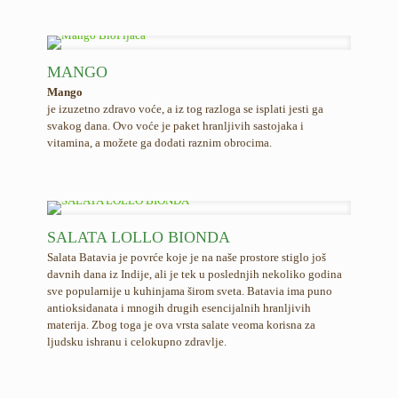
MANGO
Mango
je izuzetno zdravo voće, a iz tog razloga se isplati jesti ga
svakog dana. Ovo voće je paket hranljivih sastojaka i
vitamina, a možete ga dodati raznim obrocima.
SALATA LOLLO BIONDA
Salata Batavia je povrće koje je na naše prostore stiglo još
davnih dana iz Indije, ali je tek u poslednjih nekoliko godina
sve popularnije u kuhinjama širom sveta. Batavia ima puno
antioksidanata i mnogih drugih esencijalnih hranljivih
materija. Zbog toga je ova vrsta salate veoma korisna za
ljudsku ishranu i celokupno zdravlje.