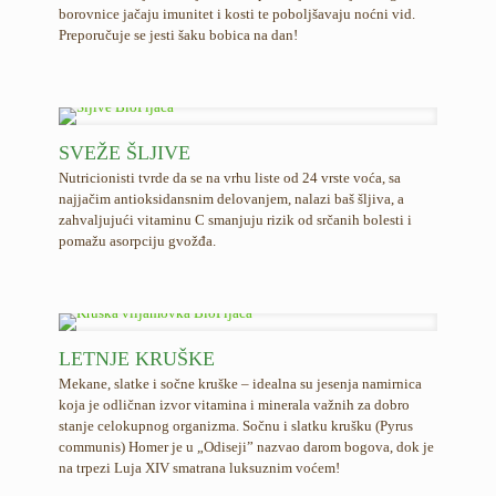
borovnice jačaju imunitet i kosti te poboljšavaju noćni vid.
Preporučuje se jesti šaku bobica na dan!
SVEŽE ŠLJIVE
Nutricionisti tvrde da se na vrhu liste od 24 vrste voća, sa
najjačim antioksidansnim delovanjem, nalazi baš šljiva, a
zahvaljujući vitaminu C smanjuju rizik od srčanih bolesti i
pomažu asorpciju gvožđa.
LETNJE KRUŠKE
Mekane, slatke i sočne kruške – idealna su jesenja namirnica
koja je odličnan izvor vitamina i minerala važnih za dobro
stanje celokupnog organizma. Sočnu i slatku krušku (Pyrus
communis) Homer je u „Odiseji” nazvao darom bogova, dok je
na trpezi Luja XIV smatrana luksuznim voćem!