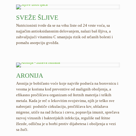
SVEŽE ŠLJIVE
Nutricionisti tvrde da se na vrhu liste od 24 vrste voća, sa
najjačim antioksidansnim delovanjem, nalazi baš šljiva, a
zahvaljujući vitaminu C smanjuju rizik od srčanih bolesti i
pomažu asorpciju gvožđa.
ARONIJA
Aronija je bobičasto voće koje najviše podseća na borovnicu i
veoma je korisna kod preventive od malignih oboljenja, a
efikasno pročišćava organizam od štetnih materija i teških
metala. Kada je reč o lekovitim svojstvima, njih je teško sve
nabrojati: podstiče cirkulaciju, pročišćava krv, ublažava
migrene, utiče na rad želuca i creva, popravlja imunit, sprečava
razvoj virusnih i bakterijskih infekcija, reguliše rad štitne
žlezde, odlična je u borbi protiv dijabetesa i oboljenja u vezi
sa žuči.