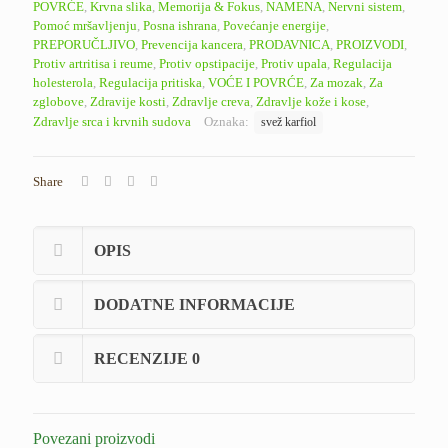
POVRĆE
,
Krvna slika
,
Memorija & Fokus
,
NAMENA
,
Nervni sistem
,
Pomoć mršavljenju
,
Posna ishrana
,
Povećanje energije
,
PREPORUČLJIVO
,
Prevencija kancera
,
PRODAVNICA
,
PROIZVODI
,
Protiv artritisa i reume
,
Protiv opstipacije
,
Protiv upala
,
Regulacija
holesterola
,
Regulacija pritiska
,
VOĆE I POVRĆE
,
Za mozak
,
Za
zglobove
,
Zdravije kosti
,
Zdravlje creva
,
Zdravlje kože i kose
,
Zdravlje srca i krvnih sudova
Oznaka:
svež karfiol
Share
OPIS
DODATNE INFORMACIJE
RECENZIJE
0
Povezani proizvodi