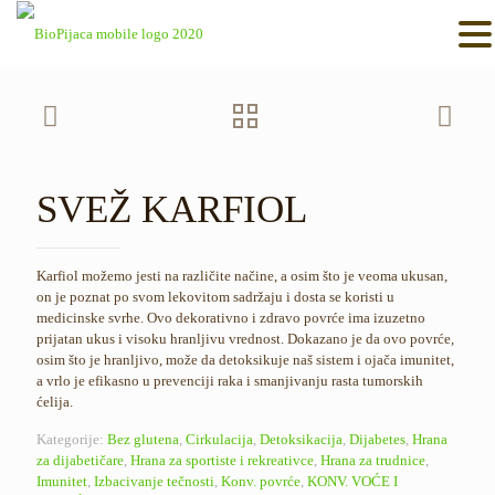
SVEŽ KARFIOL
Karfiol možemo jesti na različite načine, a osim što je veoma ukusan,
on je poznat po svom lekovitom sadržaju i dosta se koristi u
medicinske svrhe. Ovo dekorativno i zdravo povrće ima izuzetno
prijatan ukus i visoku hranljivu vrednost. Dokazano je da ovo povrće,
osim što je hranljivo, može da detoksikuje naš sistem i ojača imunitet,
a vrlo je efikasno u prevenciji raka i smanjivanju rasta tumorskih
ćelija.
Kategorije:
Bez glutena
,
Cirkulacija
,
Detoksikacija
,
Dijabetes
,
Hrana
za dijabetičare
,
Hrana za sportiste i rekreativce
,
Hrana za trudnice
,
Imunitet
,
Izbacivanje tečnosti
,
Konv. povrće
,
KONV. VOĆE I