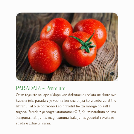
PARADAJZ – Premium
Osim toga sto se lepo uklapa kao dekoracija i salata uz skoro sva
kuvana jela, paradajz je veoma korisna biljka koju treba uvrstiti u
ishranu i ako je potrebno kao prirodni lek za mnoge bolesti i
tegobe. Paradajz je bogat vitaminima (C, B, K) i mineralnim solima
(kalijuma, natrijuma, magnezijuma, kalcijuma, gvozđa) i svakako
spada u zdravu hranu.