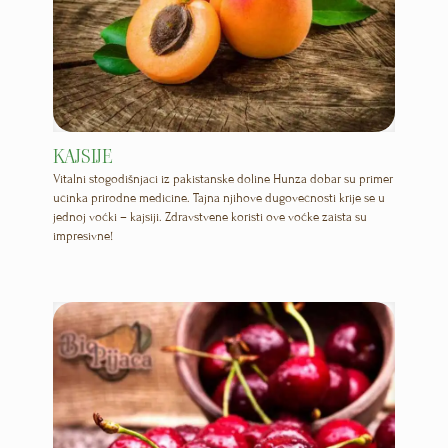
KAJSIJE
Vitalni stogodišnjaci iz pakistanske doline Hunza dobar su primer
učinka prirodne medicine. Tajna njihove dugovečnosti krije se u
jednoj voćki – kajsiji. Zdravstvene koristi ove voćke zaista su
impresivne!