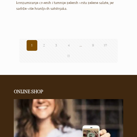
konzumiranje crvenih i tamnije zelenih vrsta zelene salate, jer
sadrže više hranljivih satstojaka.
1
2
3
4
…
9
10
11
ONLINE SHOP