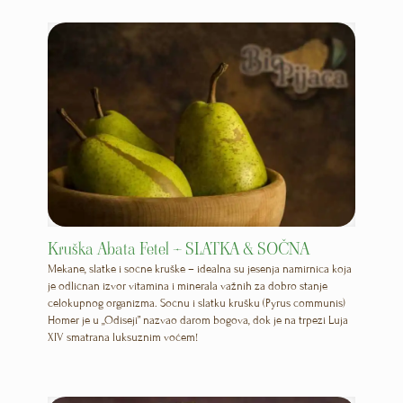
Kruška Abata Fetel – SLATKA & SOČNA
Mekane, slatke i sočne kruške – idealna su jesenja namirnica koja
je odličnan izvor vitamina i minerala važnih za dobro stanje
celokupnog organizma. Sočnu i slatku krušku (Pyrus communis)
Homer je u „Odiseji” nazvao darom bogova, dok je na trpezi Luja
XIV smatrana luksuznim voćem!