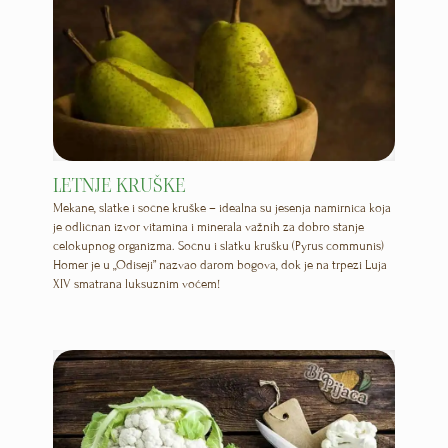
LETNJE KRUŠKE
Mekane, slatke i sočne kruške – idealna su jesenja namirnica koja
je odličnan izvor vitamina i minerala važnih za dobro stanje
celokupnog organizma. Sočnu i slatku krušku (Pyrus communis)
Homer je u „Odiseji” nazvao darom bogova, dok je na trpezi Luja
XIV smatrana luksuznim voćem!