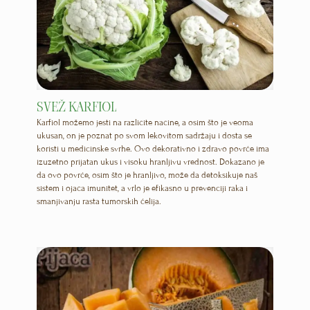
SVEŽ KARFIOL
Karfiol možemo jesti na različite načine, a osim što je veoma
ukusan, on je poznat po svom lekovitom sadržaju i dosta se
koristi u medicinske svrhe. Ovo dekorativno i zdravo povrće ima
izuzetno prijatan ukus i visoku hranljivu vrednost. Dokazano je
da ovo povrće, osim što je hranljivo, može da detoksikuje naš
sistem i ojača imunitet, a vrlo je efikasno u prevenciji raka i
smanjivanju rasta tumorskih ćelija.