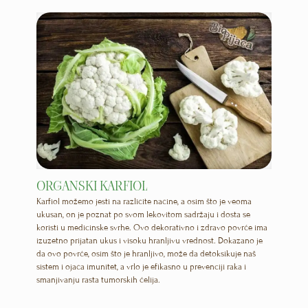
ORGANSKI KARFIOL
Karfiol možemo jesti na različite načine, a osim što je veoma
ukusan, on je poznat po svom lekovitom sadržaju i dosta se
koristi u medicinske svrhe. Ovo dekorativno i zdravo povrće ima
izuzetno prijatan ukus i visoku hranljivu vrednost. Dokazano je
da ovo povrće, osim što je hranljivo, može da detoksikuje naš
sistem i ojača imunitet, a vrlo je efikasno u prevenciji raka i
smanjivanju rasta tumorskih ćelija.