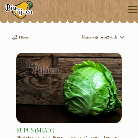
Filters
KUPUS (MLADI)
Bilo da je kuvan, svež, ribanac ili „pakovanje“ za sarmu, kupus se