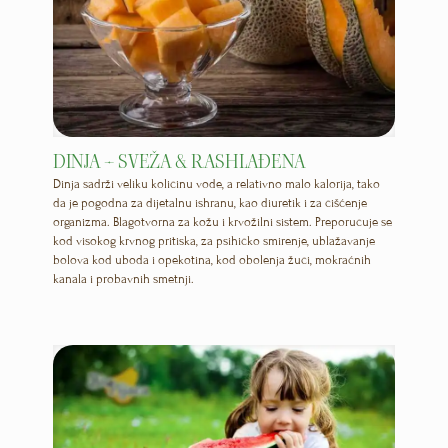
DINJA – SVEŽA & RASHLAĐENA
Dinja sadrži veliku količinu vode, a relativno malo kalorija, tako
da je pogodna za dijetalnu ishranu, kao diuretik i za čišćenje
organizma. Blagotvorna za kožu i krvožilni sistem. Preporučuje se
kod visokog krvnog pritiska, za psihičko smirenje, ublažavanje
bolova kod uboda i opekotina, kod obolenja žuči, mokraćnih
kanala i probavnih smetnji.