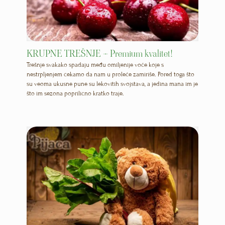
KRUPNE TREŠNJE – Premium kvalitet!
Trešnje svakako spadaju među omiljenije voće koje s
nestrpljenjem čekamo da nam u proleće zamiriše. Pored toga što
su veoma ukusne pune su lekovitih svojstava, a jedina mana im je
što im sezona poprilično kratko traje.