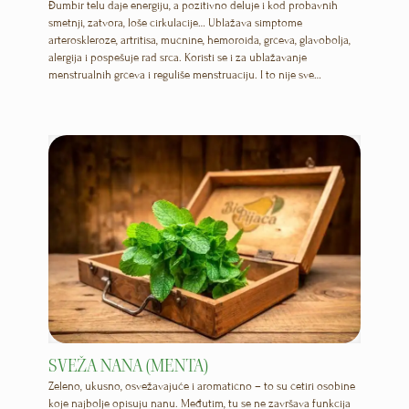
Ocenjeno
Đumbir telu daje energiju, a pozitivno deluje i kod probavnih
5.00
smetnji, zatvora, loše cirkulacije… Ublažava simptome
od 5
arteroskleroze, artritisa, mučnine, hemoroida, grčeva, glavobolja,
alergija i pospešuje rad srca. Koristi se i za ublažavanje
menstrualnih grčeva i reguliše menstruaciju. I to nije sve…
SVEŽA NANA (MENTA)
Zeleno, ukusno, osvežavajuće i aromatično – to su četiri osobine
koje najbolje opisuju nanu. Međutim, tu se ne završava funkcija