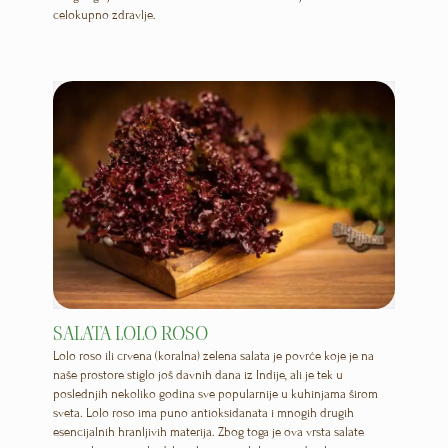
celokupno zdravlje.
SALATA LOLO ROSO
Lolo roso ili crvena (koralna) zelena salata je povrće koje je na
naše prostore stiglo još davnih dana iz Indije, ali je tek u
poslednjih nekoliko godina sve popularnije u kuhinjama širom
sveta. Lolo roso ima puno antioksidanata i mnogih drugih
esencijalnih hranljivih materija. Zbog toga je ova vrsta salate