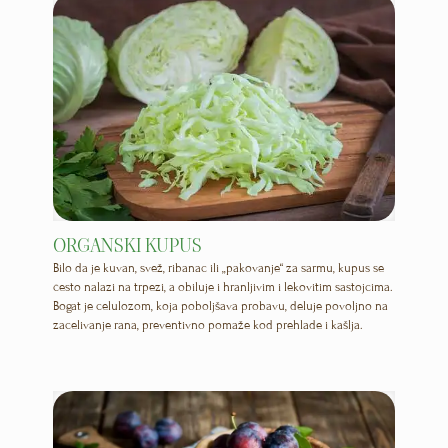
ORGANSKI KUPUS
Bilo da je kuvan, svež, ribanac ili „pakovanje“ za sarmu, kupus se
često nalazi na trpezi, a obiluje i hranljivim i lekovitim sastojcima.
Bogat je celulozom, koja poboljšava probavu, deluje povoljno na
zacelivanje rana, preventivno pomaže kod prehlade i kašlja.