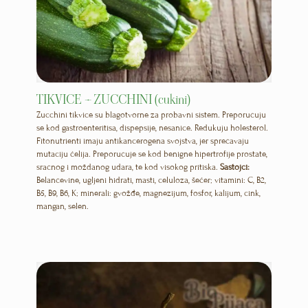
TIKVICE – ZUCCHINI (cukini)
Zucchini tikvice su blagotvorne za probavni sistem. Preporučuju
se kod gastroenteritisa, dispepsije, nesanice. Redukuju holesterol.
Fitonutrienti imaju antikancerogena svojstva, jer sprečavaju
mutaciju ćelija. Preporučuje se kod benigne hipertrofije prostate,
sračnog i moždanog udara, te kod visokog pritiska.
Sastojci:
Belančevine, ugljeni hidrati, masti, celuloza, šećer; vitamini: C, B2,
B5, B9, B6, K; minerali: gvožđe, magnezijum, fosfor, kalijum, cink,
mangan, selen.