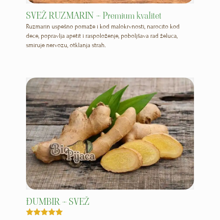
SVEŽ RUZMARIN – Premium kvalitet
Ruzmarin uspešno pomaže i kod malokrvnosti, naročito kod
dece, popravlja apetit i raspoloženje, poboljšava rad želuca,
smiruje nervozu, otklanja strah.
ĐUMBIR – SVEŽ