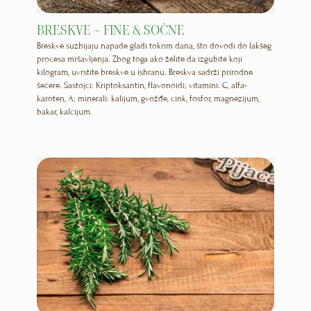
BRESKVE – FINE & SOČNE
Breskve suzbijaju napade gladi tokom dana, što dovodi do lakšeg
procesa mršavljenja. Zbog toga ako želite da izgubite koji
kilogram, uvrstite breskve u ishranu. Breskva sadrži prirodne
šećere. Sastojci: Kriptoksantin, flavonoidi; vitamini: C, alfa-
karoten, A; minerali: kalijum, gvožđe, cink, fosfor, magnezijum,
bakar, kalcijum.