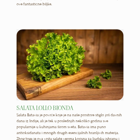
ove fantastične biljke.
SALATA LOLLO BIONDA
Salata Batavia je povrće koje je na naše prostore stiglo još davnih
dana iz Indije, ali je tek u poslednjih nekoliko godina sve
popularnije u kuhinjama širom sveta. Batavia ima puno
antioksidanata i mnogih drugih esencijalnih hranljivih materija.
Zbog toga je ova vrsta salate veoma korisna za ljudsku ishranu i