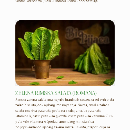
veoma korisna za ljudsku ishranu i celokupno zdravlje.
ZELENA RIMSKA SALATA (ROMANA)
Rimska zelena salata ima najviše hranljivih sastojaka od svih vrsta
zelenih salata, dok ajsberg ima najmanje. Naime, rimska zelena
salata ima dva puta više proteina i kalcijuma, tri puta više
vitamina K, četiri puta više gvožđa, osam puta više vitamina C i 17
puta više vitamina A (podaci američkog ministarstva
poljoprivrede) od ajsberg zelene salate. Takođe, preporučuje se