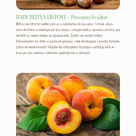
BABY BLITVA LISTOVI – Premium kvalitet
Blitva se obično jede sirova u salatama ili kuvana. Gorak ukus
sirovih listova nestaje pri kuvanju i ostaje meka, ukusna aroma, pa
se blitva često meša sa spanaćem. Zašto se onda toliko
fokusiramo na blitvu kada je spanać više dostupan i pruža brojne
zdravstvene koristi? Hajde da otkrijemo hranljivi sadržaj blitve
koji je čini veoma vrednim sastojkom u ishrani!