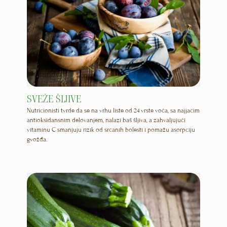
SVEŽE ŠLJIVE
Nutricionisti tvrde da se na vrhu liste od 24 vrste voća, sa najjačim
antioksidansnim delovanjem, nalazi baš šljiva, a zahvaljujući
vitaminu C smanjuju rizik od srčanih bolesti i pomažu asorpciju
gvožđa.