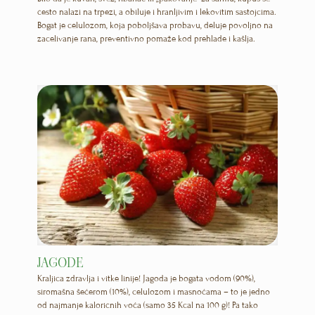
često nalazi na trpezi, a obiluje i hranljivim i lekovitim sastojcima.
Bogat je celulozom, koja poboljšava probavu, deluje povoljno na
zacelivanje rana, preventivno pomaže kod prehlade i kašlja.
JAGODE
Kraljica zdravlja i vitke linije! Jagoda je bogata vodom (90%),
siromašna šećerom (10%), celulozom i masnoćama – to je jedno
od najmanje kaloričnih voća (samo 35 Kcal na 100 g)! Pa tako