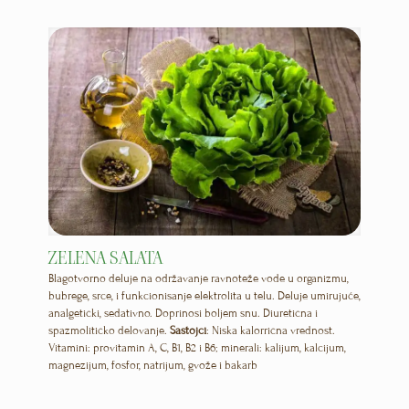
ZELENA SALATA
Blagotvorno deluje na održavanje ravnoteže vode u organizmu,
bubrege, srce, i funkcionisanje elektrolita u telu. Deluje umirujuće,
analgetički, sedativno. Doprinosi boljem snu. Diuretična i
spazmolitičko delovanje.
Sastojci
: Niska kalorrična vrednost.
Vitamini: provitamin A, C, B1, B2 i B6; minerali: kalijum, kalcijum,
magnezijum, fosfor, natrijum, gvože i bakarb