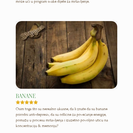
moze ući u program svake dijete za mršavljenje.
BANANE
Ocenjeno
Osim toga što su nerealno ukusne, da li znate da su banane
5.00
prirodni anti-depresiv, da su odlične za povećanje energije,
od 5
pomažu u procesu mršavljenja i izuzetno povoljno utiču na
koncentraciju & memoriju?