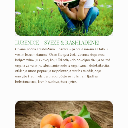
LUBENICE – SVEŽE & RASHLAĐENE!
Crvena, sočna i rashlađena lubenica – je pravi melem za telo u
vrelim letnjim danima! Osim što gasi žeđ, lubenica doprinosi
boljem zdravlju i vitkoj liniji! Takođe, vrlo povoljno deluje na rad
organa za varenje, izlučivanje vode iz organizma i detoksikaciju,
otklanja umor, popravlja raspoloženje starih i mladih, daje
energiju i radni elan, a preporučuje se i u ishrani ljudi sa
bolestima srca, krvnih sudova, žuči i jetre.