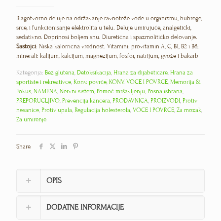
Blagotvorno deluje na održavanje ravnoteže vode u organizmu, bubrege,
srce, i funkcionisanje elektrolita u telu. Deluje umirujuće, analgetički,
sedativno. Doprinosi boljem snu. Diuretična i spazmolitičko delovanje.
Sastojci
: Niska kalorrična vrednost. Vitamini: provitamin A, C, B1, B2 i B6;
minerali: kalijum, kalcijum, magnezijum, fosfor, natrijum, gvože i bakarb
Kategorija:
Bez glutena
,
Detoksikacija
,
Hrana za dijabetičare
,
Hrana za
sportiste i rekreativce
,
Konv. povrće
,
KONV. VOĆE I POVRĆE
,
Memorija &
Fokus
,
NAMENA
,
Nervni sistem
,
Pomoć mršavljenju
,
Posna ishrana
,
PREPORUČLJIVO
,
Prevencija kancera
,
PRODAVNICA
,
PROIZVODI
,
Protiv
nesanice
,
Protiv upala
,
Regulacija holesterola
,
VOĆE I POVRĆE
,
Za mozak
,
Za umirenje
Share
OPIS
DODATNE INFORMACIJE