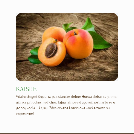
KAJSIJE
Vitalni stogodišnjaci iz pakistanske doline Hunza dobar su primer
učinka prirodne medicine. Tajna njihove dugovečnosti krije se u
jednoj voćki – kajsiji. Zdravstvene koristi ove voćke zaista su
impresivne!