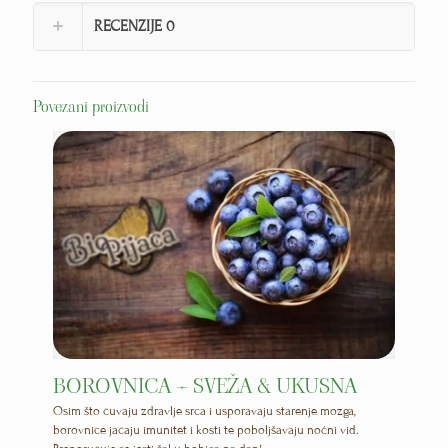
RECENZIJE
0
Povezani proizvodi
BOROVNICA – SVEŽA & UKUSNA
Osim što čuvaju zdravlje srca i usporavaju starenje mozga,
borovnice jačaju imunitet i kosti te poboljšavaju noćni vid.