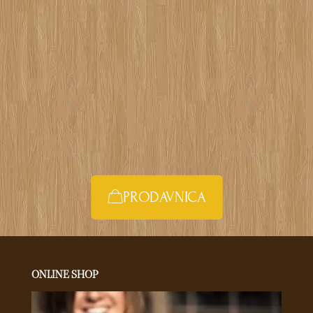
posvećeno Vama i stručno u svom poslu. Trudimo se
da u ponudi imamo što širi asortiman, pre svega
organske hrane, ali i druge zdrave namirnice.
Kako radimo? – Vaša BioPijaca nabavlja svežu robu
SVAKI DAN i cilj nam je da smanjimo standardne
komplikovane metode dostave na minimum. Email:
info@biopijaca.com
PRODAVNICA
ONLINE SHOP