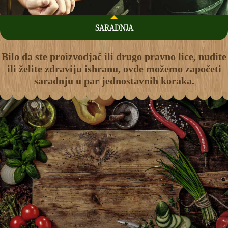
SARADNJA
Bilo da ste proizvodjač ili drugo pravno lice, nudite
ili želite zdraviju ishranu, ovde možemo započeti
saradnju u par jednostavnih koraka.