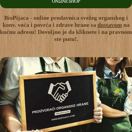
ONLINE SHOP
BioPijaca - online prodavnica svežeg organskog i
konv. voća i povrća i zdrave hrane sa
dostavom
na
kućnu adresu! Dovoljno je da kliknete i na pravnom
ste putu!.