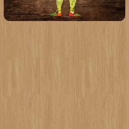
Ko smo mi? – BioPijaca je Vaša prva i jedina online
prodavnica za svežu organsku hranu, sveže organsko
voće i povrće, sveže konvencionalno voće i povrće i
ostale prirodne, organske i zdrave namirnice, sa
dostavom na kućnu adresu! (Za iznose iznad 500din).
Cilj? – Vi, zdrava ishrana, zdrav način života,
najkvalitetniji proizvodi i ponuda, razumne cene i
uslovi – su razlog i cilj postojanja BioPijace! Kakvi
smo? – Naše osoblje je ljubazno, apsolutno