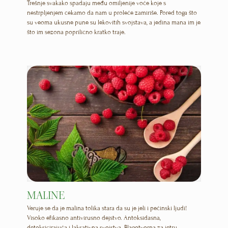
Trešnje svakako spadaju među omiljenije voće koje s
nestrpljenjem čekamo da nam u proleće zamiriše. Pored toga što
su veoma ukusne pune su lekovitih svojstava, a jedina mana im je
što im sezona poprilično kratko traje.
MALINE
Veruje se da je malina tolika stara da su je jeli i pećinski ljudi!
Visoko efikasno antivirusno dejstvo. Antoksidasna,
detoksicirajuća i laksativna svojstva. Blagotvorna za jetru,