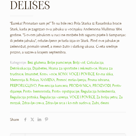
DELIŠES
“Eureka! Pronašao sam je!” To su bile reči Pola Starka iz Rasadnika braće
Stark, kada je zagrizao ovu jabuku u voćnjaku Andersona Mullinsa 1914.
godine. “S ovom jabukom u ruci ne možete biti sigurni pijete li šampanjac
ili jedete jabuku“, oduševljeno je tada izjavio Stark. Plod ove jabuke je
zelenožut, pomalo smeđ, a meso žuto i slatkog ukusa. Cveta srednje
pozno, a sazreva krajem septembra.
Kategorije:
Bez glutena
,
Bolje pamćenje
,
Bolji vid
,
Cirkulacija
,
Detoksikacija
,
Dijabetes
,
Hrana za sportiste i rekreativce
,
Hrana za
trudnice
,
Imunitet
,
Konv. voće
,
KONV. VOĆE I POVRĆE
,
Krvna slika
,
Memorija & Fokus
,
NAMENA
,
Pomoć mršavljenju
,
Posna ishrana
,
PREPORUČLJIVO
,
Prevencija kancera
,
PRODAVNICA
,
PROIZVODI
,
Protiv
dijareje
,
Protiv hemoroida
,
Protiv opstipacije
,
Regulacija holesterola
,
Regulacija pritiska
,
Regulacija varenja
,
VOĆE I POVRĆE
,
Za bolju jetru
,
Za
mozak
,
Zdravlje creva
,
Zdravlje srca i krvnih sudova
,
Zubi, desni
Share