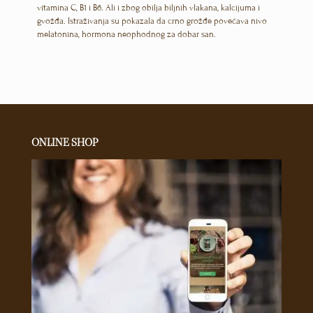
vitamina C, B1 i B6. Ali i zbog obilja biljnih vlakana, kalcijuma i
gvožđa. Istraživanja su pokazala da crno grožđe povećava nivo
melatonina, hormona neophodnog za dobar san.
ONLINE SHOP