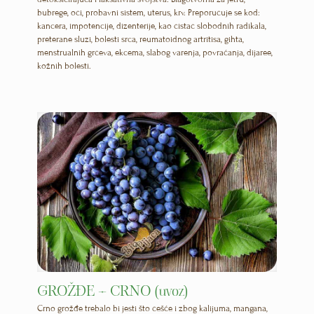
bubrege, oči, probavni sistem, uterus, krv. Preporučuje se kod:
kancera, impotencije, dizenterije, kao čistač slobodnih radikala,
preterane sluzi, bolesti srca, reumatoidnog artritisa, gihta,
menstrualnih grčeva, ekcema, slabog varenja, povraćanja, dijaree,
kožnih bolesti.
GROŽĐE – CRNO (uvoz)
Crno grožđe trebalo bi jesti što češće i zbog kalijuma, mangana,