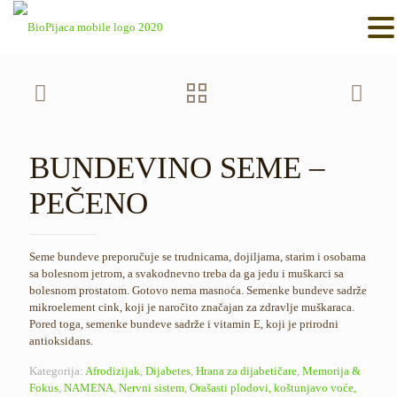
BUNDEVINO SEME –
PEČENO
Seme bundeve preporučuje se trudnicama, dojiljama, starim i osobama
sa bolesnom jetrom, a svakodnevno treba da ga jedu i muškarci sa
bolesnom prostatom. Gotovo nema masnoća. Semenke bundeve sadrže
mikroelement cink, koji je naročito značajan za zdravlje muškaraca.
Pored toga, semenke bundeve sadrže i vitamin E, koji je prirodni
antioksidans.
Kategorija:
Afrodizijak
,
Dijabetes
,
Hrana za dijabetičare
,
Memorija &
Fokus
,
NAMENA
,
Nervni sistem
,
Orašasti plodovi, koštunjavo voće,