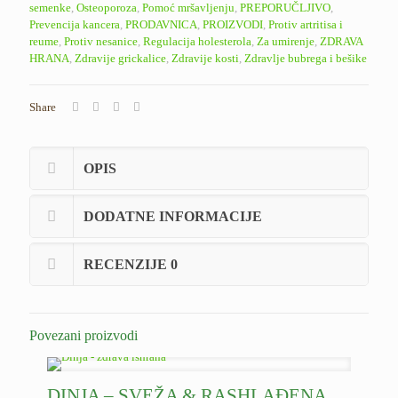
semenke
,
Osteoporoza
,
Pomoć mršavljenju
,
PREPORUČLJIVO
,
Prevencija kancera
,
PRODAVNICA
,
PROIZVODI
,
Protiv artritisa i
reume
,
Protiv nesanice
,
Regulacija holesterola
,
Za umirenje
,
ZDRAVA
HRANA
,
Zdravije grickalice
,
Zdravije kosti
,
Zdravlje bubrega i bešike
Share
OPIS
DODATNE INFORMACIJE
RECENZIJE
0
Povezani proizvodi
DINJA – SVEŽA & RASHLAĐENA