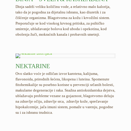
Dinja sadrži veliku količinu vode, a relativno malo kalorija,
tako da je pogodna za dijetalnu ishranu, kao diuretik i za
čišćenje organizma. Blagotvorna za kožu i krvožilni sistem.
Preporučuje se kod visokog krvnog pritiska, za psihičko
smirenje, ublažavanje bolova kod uboda i opekotina, kod
obolenja žuči, mokraćnih kanala i probavnih smetnji.
NEKTARINE
Ovo slatko voće je odličan izvor karotena, kalijuma,
flavonoida, prirodnih šećera, likopena i luteina. Spomenute
fitohemikalije su posebno korisne u prevenciji srčanih bolesti,
makularne degeneracije i raka. Snažna antioksidantska dejstva,
ublažavaju probleme vezane za gojaznost, blagotvorno deluju
na zdravlje očiju, zdravlje srca, zdravlje kože, sprečavanje
hipokalcemije, jača imuni sistem, pomaže u varenju, pogodne
su i za ishranu trudnica.