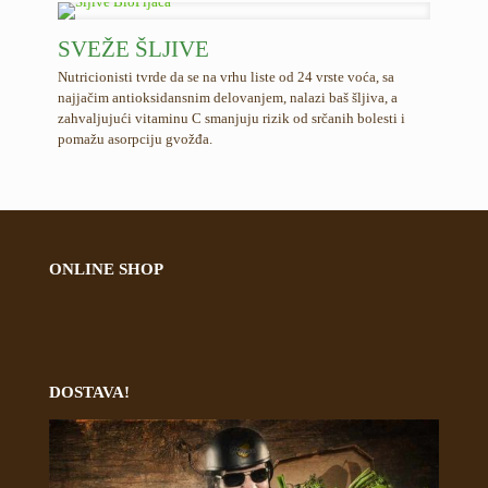
SVEŽE ŠLJIVE
Nutricionisti tvrde da se na vrhu liste od 24 vrste voća, sa
najjačim antioksidansnim delovanjem, nalazi baš šljiva, a
zahvaljujući vitaminu C smanjuju rizik od srčanih bolesti i
pomažu asorpciju gvožđa.
ONLINE SHOP
DOSTAVA!