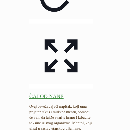
ČAJ OD NANE
Ovaj osvežavajući napitak, koji uma
prijatan ukus i miris na mentu, pomoći
će vam da lakše svarite hranu i izbacite
toksine iz svog organizma. Mentol, koji
ulazi u sastav etarskog ulja nane,