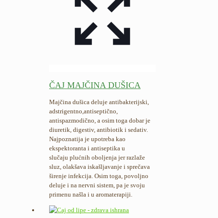
ČAJ MAJČINA DUŠICA
Majčina dušica deluje antibakterijski,
adstrigentno,antiseptično,
antispazmodično, a osim toga dobar je
diuretik, digestiv, antibiotik i sedativ.
Najpoznatija je upotreba kao
ekspektoranta i antiseptika u
slučaju plućnih oboljenja jer razlaže
sluz, olakšava iskašljavanje i sprečava
širenje infekcija. Osim toga, povoljno
deluje i na nervni sistem, pa je svoju
primenu našla i u aromaterapiji.