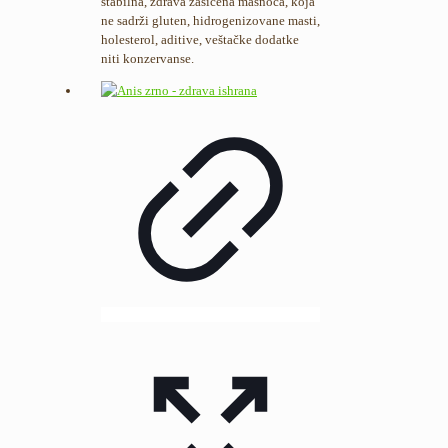
stabilna, zdrava zasićena masnoća, koja
ne sadrži gluten, hidrogenizovane masti,
holesterol, aditive, veštačke dodatke
niti konzervanse.