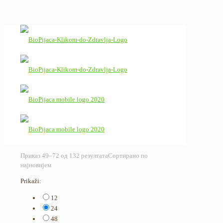
Приказ 49–72 од 132 резултата
Сортирано по
најновијем
Prikaži:
12
24
48