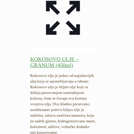
KOKOSOVO ULJE –
GRANUM (450ml)
Kokosovo ulje je jedno od najzdravijih
ulja koja se upotrebljavaju u ishrani.
Kokosovo ulje je biljno ulje koje se
dobija presovanjem unutrašnjosti
kokosa, čime se čuvaju sva korisna
svojstva ulja. Ovo hladno presovano,
nerafinisano jestivo biljno ulje je
stabilna, zdrava zasićena masnoća, koja
ne sadrži gluten, hidrogenizovane masti,
holesterol, aditive, veštačke dodatke
niti konzervanse.