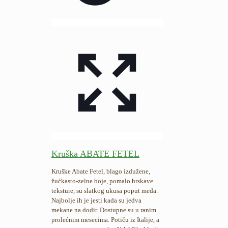
Kruška ABATE FETEL
Kruške Abate Fetel, blago izdužene,
žućkasto-zelne boje, pomalo hrskave
teksture, su slatkog ukusa poput meda.
Najbolje ih je jesti kada su jedva
mekane na dodir. Dostupne su u ranim
prolećnim mesecima. Potiču iz Italije, a