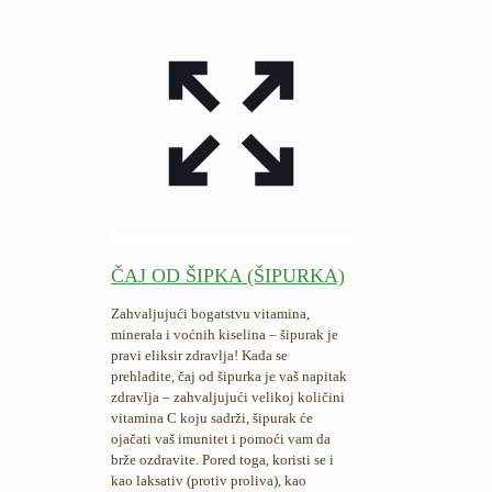
ČAJ OD ŠIPKA (ŠIPURKA)
Zahvaljujući bogatstvu vitamina,
minerala i voćnih kiselina – šipurak je
pravi eliksir zdravlja! Kada se
prehladite, čaj od šipurka je vaš napitak
zdravlja – zahvaljujući velikoj količini
vitamina C koju sadrži, šipurak će
ojačati vaš imunitet i pomoći vam da
brže ozdravite. Pored toga, koristi se i
kao laksativ (protiv proliva), kao