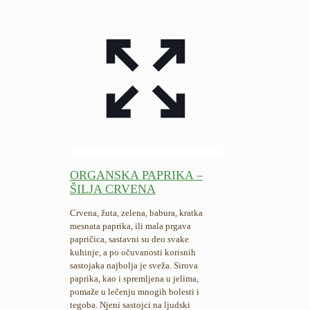
ORGANSKA PAPRIKA –
ŠILJA CRVENA
Crvena, žuta, zelena, babura, kratka
mesnata paprika, ili mala prgava
papričica, sastavni su deo svake
kuhinje, a po očuvanosti korisnih
sastojaka najbolja je sveža. Sirova
paprika, kao i spremljena u jelima,
pomaže u lečenju mnogih bolesti i
tegoba. Njeni sastojci na ljudski