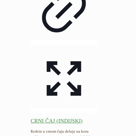
CRNI ČAJ (INDIJSKI)
Kofein u crnom čaju deluje na koru