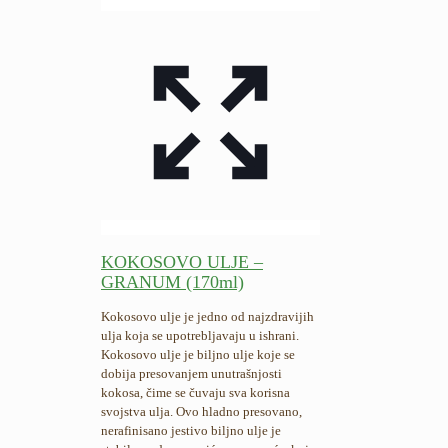
KOKOSOVO ULJE –
GRANUM (170ml)
Kokosovo ulje je jedno od najzdravijih
ulja koja se upotrebljavaju u ishrani.
Kokosovo ulje je biljno ulje koje se
dobija presovanjem unutrašnjosti
kokosa, čime se čuvaju sva korisna
svojstva ulja. Ovo hladno presovano,
nerafinisano jestivo biljno ulje je