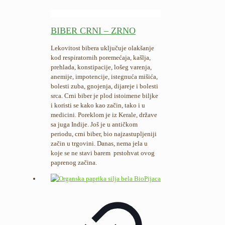
BIBER CRNI – ZRNO
Lekovitost bibera uključuje olakšanje
kod respiratornih poremećaja, kašlja,
prehlada, konstipacije, lošeg varenja,
anemije, impotencije, istegnuća mišića,
bolesti zuba, gnojenja, dijareje i bolesti
srca. Crni biber je plod istoimene biljke
i koristi se kako kao začin, tako i u
medicini. Poreklom je iz Kerale, države
sa juga Indije. Još je u antičkom
periodu, crni biber, bio najzastupljeniji
začin u trgovini. Danas, nema jela u
koje se ne stavi barem prstohvat ovog
paprenog začina.