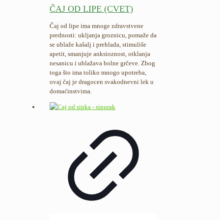
ČAJ OD LIPE (CVET)
Čaj od lipe ima mnoge zdravstvene
prednosti: ukljanja groznicu, pomaže da
se ublaže kašalj i prehlada, stimuliše
apetit, smanjuje anksioznost, otklanja
nesanicu i ublažava bolne grčeve. Zbog
toga što ima toliko mnogo upotreba,
ovaj čaj je dragocen svakodnevni lek u
domaćinstvima.