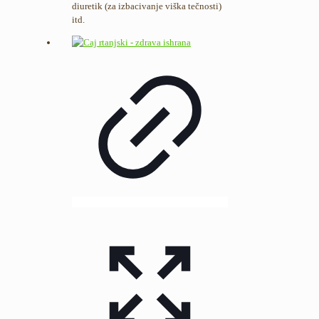
diuretik (za izbacivanje viška tečnosti)
itd.