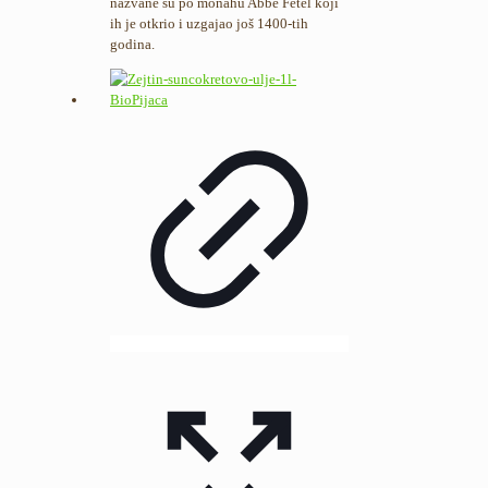
nazvane su po monahu Abbé Fétel koji
ih je otkrio i uzgajao još 1400-tih
godina.