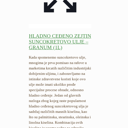
HLADNO CEĐENO ZEJTIN
SUNCOKRETOVO ULJE –
GRANUM (1L)
Kada spomenemo suncokretovo ulje,
mnogima je prva pomisao na rafove u
marketima krcatih različitim industrijski
dobijenim uljima, i zaboravljamo na
istinske zdravstvene koristi koje ovo
ulje može imati ukoliko prođe
specijalne procese obrade, odnosno
hladno ceđenje. Jedan od glavnih
razloga zbog kojeg raste popularnost
hladno ceđenog suncokretovog ulja je
sadržaj različitih masnih kiselina, kao
što su palmitinska, stearinska, oleinska i
linolna kiselina. Kombinacija ovih
kiselina je veoma važna za zdravlje