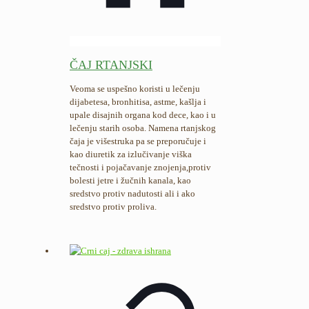
ČAJ RTANJSKI
Veoma se uspešno koristi u lečenju
dijabetesa, bronhitisa, astme, kašlja i
upale disajnih organa kod dece, kao i u
lečenju starih osoba. Namena rtanjskog
čaja je višestruka pa se preporučuje i
kao diuretik za izlučivanje viška
tečnosti i pojačavanje znojenja,protiv
bolesti jetre i žučnih kanala, kao
sredstvo protiv nadutosti ali i ako
sredstvo protiv proliva.