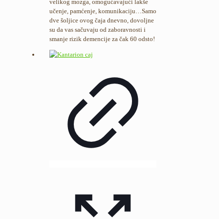
velikog mozga, omogućavajući lakše
učenje, pamćenje, komunikaciju…Samo
dve šoljice ovog čaja dnevno, dovoljne
su da vas sačuvaju od zaboravnosti i
smanje rizik demencije za čak 60 odsto!