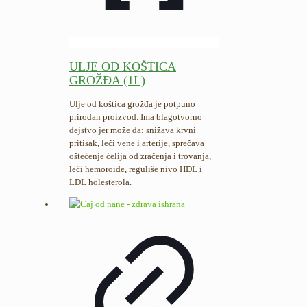
ULJE OD KOŠTICA
GROŽĐA (1L)
Ulje od koštica grožđa je potpuno
prirodan proizvod. Ima blagotvorno
dejstvo jer može da: snižava krvni
pritisak, leči vene i arterije, sprečava
oštećenje ćelija od zračenja i trovanja,
leči hemoroide, reguliše nivo HDL i
LDL holesterola.