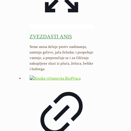
ZVEZDASTI ANIS
Seme anisa deluje protiv nadimanja,
umiruje grčeve, jača želudac i pospešuje
varenje, a preporučuje se i za čišćenje
nakupljene sluzi iz pluća, želuca, bešike
i bubrega.