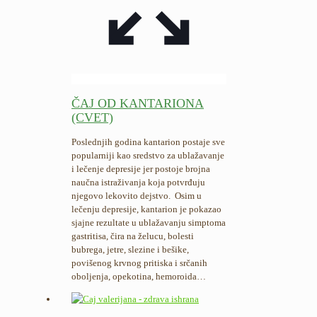
ČAJ OD KANTARIONA
(CVET)
Poslednjih godina kantarion postaje sve
popularniji kao sredstvo za ublažavanje
i lečenje depresije jer postoje brojna
naučna istraživanja koja potvrđuju
njegovo lekovito dejstvo. Osim u
lečenju depresije, kantarion je pokazao
sjajne rezultate u ublažavanju simptoma
gastritisa, čira na želucu, bolesti
bubrega, jetre, slezine i bešike,
povišenog krvnog pritiska i srčanih
oboljenja, opekotina, hemoroida…