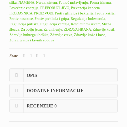
slika
,
NAMENA
,
Nervni sistem
,
Pomoć mršavljenju
,
Posna ishrana
,
Povećanje energije
,
PREPORUČLJIVO
,
Prevencija kancera
,
PRODAVNICA
,
PROIZVODI
,
Protiv gljivica i bakterija
,
Protiv kašlja
,
Protiv nesanice
,
Protiv prehlada i gripa
,
Regulacija holesterola
,
Regulacija pritiska
,
Regulacija varenja
,
Respiratorni sistem
,
Štitna
žlezda
,
Za bolju jetru
,
Za umirenje
,
ZDRAVA HRANA
,
Zdravije kosti
,
Zdravlje bubrega i bešike
,
Zdravlje creva
,
Zdravlje kože i kose
,
Zdravlje srca i krvnih sudova
Share
OPIS
DODATNE INFORMACIJE
RECENZIJE
0