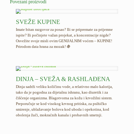
Povezani proizvodi
SVEŽE KUPINE
Imate bitan razgovor za posao? Ili se pripremate za prijemne
ispite? Ili počinjete važan projekat, a koncentracije nigde?
Osvežite svoje misli ovim GENIJALNIM voćem – KUPINE!
Prirodom data hrana za mozak!
🍇
DINJA – SVEŽA & RASHLAĐENA
Dinja sadrži veliku količinu vode, a relativno malo kalorija,
tako da je pogodna za dijetalnu ishranu, kao diuretik i za
čišćenje organizma. Blagotvorna za kožu i krvožilni sistem.
Preporučuje se kod visokog krvnog pritiska, za psihičko
smirenje, ublažavanje bolova kod uboda i opekotina, kod
obolenja žuči, mokraćnih kanala i probavnih smetnji.