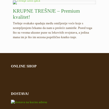
KRUPNE TREŠNJE – Premium
kvalitet!
Trešnje svakako spadaju među omiljenije voće koje s
nestrpljenjem čekamo da nam u proleće zamiriše. Pored toga
što su veoma ukusne pune su lekovitih svojstava, a jedina
mana im je što im sezona poprilično kratko traje.
ONLINE SHOP
DOSTAVA!