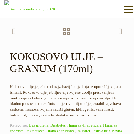
KOKOSOVO ULJE –
GRANUM (170ml)
Kokosovo ulje je jedno od najzdravijih ulja koja se upotrebljavaju u
ishrani. Kokosovo ulje je biljno ulje koje se dobija presovanjem
unutrašnjosti kokosa, čime se čuvaju sva korisna svojstva ulja. Ovo
hladno presovano, nerafinisano jestivo biljno ulje je stabilna, zdrava
zasićena masnoća, koja ne sadrži gluten, hidrogenizovane masti,
holesterol, aditive, veštačke dodatke niti konzervanse.
Kategorije:
Bez glutena
,
Dijabetes
,
Hrana za dijabetičare
,
Hrana za
sportiste i rekreativce
,
Hrana za trudnice
,
Imunitet
,
Jestiva ulja
,
Krvna