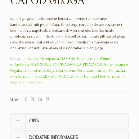
ČAJ OD GLOGA
Čaj od gloga se tradicionalno koristi za lečenje i sprečavanje
kardiovaskularnih poremećaja. Pored toga, naročito deluje pozitivno i
kod nervoze, napetosti, anksioznosti – jer smiruje. Ukoliko imate
problema sa srcem ili visokim krvnim pritiskom, morate piti čaj od gloga
nekoliko meseci kako bi se uočilo neko poboljšanje. Savetuje se da
obavezno konsultujete lekara oko upotrebe čaja od gloga.
Kategorije:
Čajevi
,
Menopauza
,
NAMENA
,
Nervni sistem
,
Pomoć
mršavljenju
,
PREPORUČLJIVO
,
PRODAVNICA
,
PROIZVODI
,
Protiv nesanice
,
Regulacija holesterola
,
Regulacija varenja
,
Respiratorni sistem
,
Rinfuz
,
Za
mozak
,
Za umirenje
,
ZDRAVA HRANA
,
Zdravlje bubrega i bešike
,
Zdravlje
srca i krvnih sudova
Share
OPIS
DODATNE INFORMACIJE