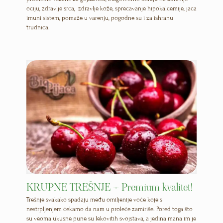
očiju, zdravlje srca, zdravlje kože, sprečavanje hipokalcemije, jača
imuni sistem, pomaže u varenju, pogodne su i za ishranu
trudnica.
KRUPNE TREŠNJE – Premium kvalitet!
Trešnje svakako spadaju među omiljenije voće koje s
nestrpljenjem čekamo da nam u proleće zamiriše. Pored toga što
su veoma ukusne pune su lekovitih svojstava, a jedina mana im je