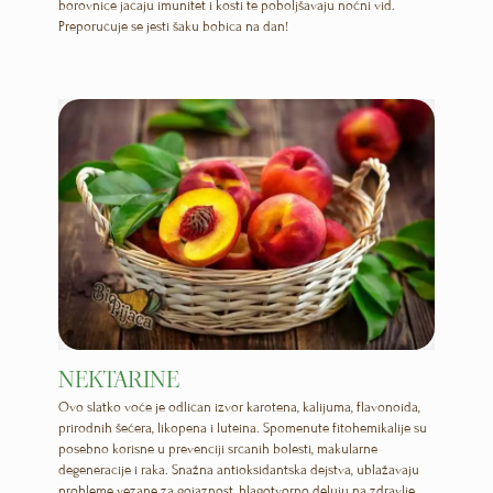
borovnice jačaju imunitet i kosti te poboljšavaju noćni vid.
Preporučuje se jesti šaku bobica na dan!
NEKTARINE
Ovo slatko voće je odličan izvor karotena, kalijuma, flavonoida,
prirodnih šećera, likopena i luteina. Spomenute fitohemikalije su
posebno korisne u prevenciji srčanih bolesti, makularne
degeneracije i raka. Snažna antioksidantska dejstva, ublažavaju
probleme vezane za gojaznost, blagotvorno deluju na zdravlje