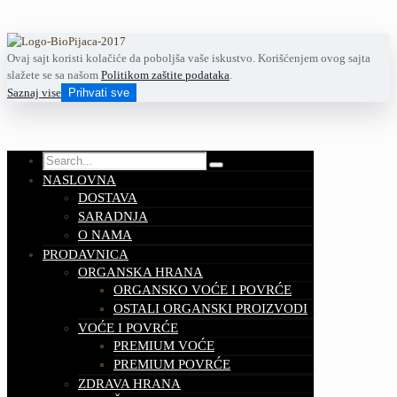
Ovaj sajt koristi kolačiće da poboljša vaše iskustvo. Korišćenjem ovog sajta
slažete se sa našom
Politikom zaštite podataka
.
Saznaj vise
Prihvati sve
NASLOVNA
DOSTAVA
SARADNJA
O NAMA
PRODAVNICA
ORGANSKA HRANA
ORGANSKO VOĆE I POVRĆE
OSTALI ORGANSKI PROIZVODI
VOĆE I POVRĆE
PREMIUM VOĆE
PREMIUM POVRĆE
ZDRAVA HRANA