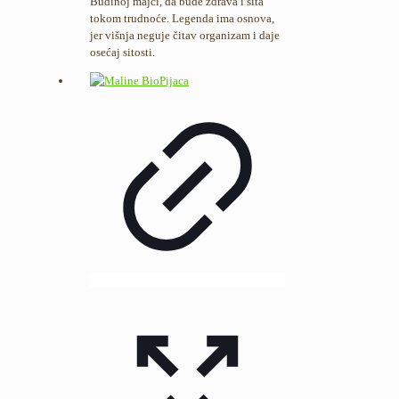
Budinoj majci, da bude zdrava i sita
tokom trudnoće. Legenda ima osnova,
jer višnja neguje čitav organizam i daje
osećaj sitosti.