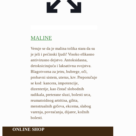
MALINE
Veruje se da je malina tolika stara da su
je jeli i pećinski ljudi! Visoko efikasno
antivirusno dejstvo. Antoksidasna,
detoksicirajuća i laksativna svojstva.
Blagotvorna za jetru, bubrege, oči,
probavni sistem, uterus, krv. Preporučuje
se kod: kancera, impotencije,
dizenterije, kao čistač slobodnih
radikala, preterane sluzi, bolesti srca,
reumatoidnog artritisa, gihta,
menstrualnih grčeva, ekcema, slabog
varenja, povraćanja, dijaree, kožnih
bolesti.
ONLINE SHOP