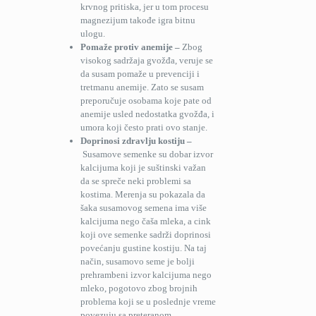
krvnog pritiska, jer u tom procesu
magnezijum takođe igra bitnu
ulogu.
Pomaže protiv anemije –
Zbog
visokog sadržaja gvožđa, veruje se
da susam pomaže u prevenciji i
tretmanu anemije. Zato se susam
preporučuje osobama koje pate od
anemije usled nedostatka gvožđa, i
umora koji često prati ovo stanje.
Doprinosi zdravlju kostiju –
Susamove semenke su dobar izvor
kalcijuma koji je suštinski važan
da se spreče neki problemi sa
kostima. Merenja su pokazala da
šaka susamovog semena ima više
kalcijuma nego čaša mleka, a cink
koji ove semenke sadrži doprinosi
povećanju gustine kostiju. Na taj
način, susamovo seme je bolji
prehrambeni izvor kalcijuma nego
mleko, pogotovo zbog brojnih
problema koji se u poslednje vreme
povezuju sa preteranom