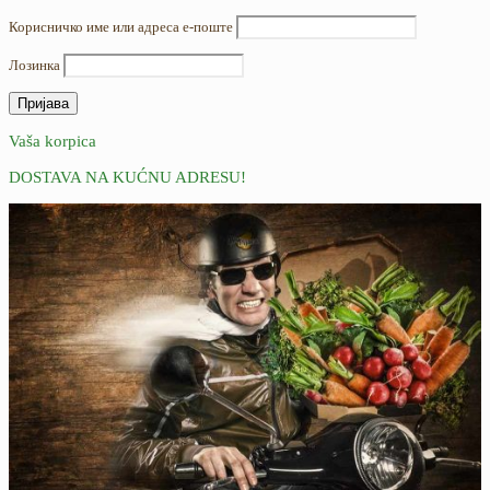
Корисничко име или адреса е-поште
Лозинка
Vaša korpica
DOSTAVA NA KUĆNU ADRESU!