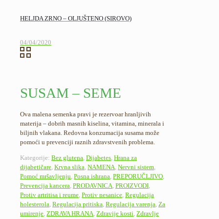
HELJDA ZRNO – OLJUŠTENO (SIROVO)
04/04/2020
SUSAM – SEME
Ova malena semenka pravi je rezervoar hranljivih
materija – dobrih masnih kiselina, vitamina, minerala i
biljnih vlakana. Redovna konzumacija susama može
pomoći u prevenciji raznih zdravstvenih problema.
Kategorije:
Bez glutena
,
Dijabetes
,
Hrana za
dijabetičare
,
Krvna slika
,
NAMENA
,
Nervni sistem
,
Pomoć mršavljenju
,
Posna ishrana
,
PREPORUČLJIVO
,
Prevencija kancera
,
PRODAVNICA
,
PROIZVODI
,
Protiv artritisa i reume
,
Protiv nesanice
,
Regulacija
holesterola
,
Regulacija pritiska
,
Regulacija varenja
,
Za
umirenje
,
ZDRAVA HRANA
,
Zdravije kosti
,
Zdravlje