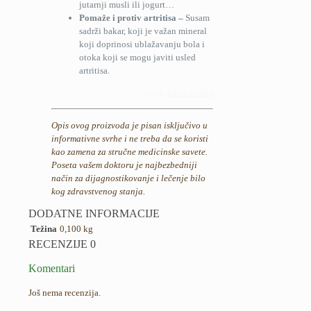
jutarnji musli ili jogurt…
Pomaže i protiv artritisa –
Susam
sadrži bakar, koji je važan mineral
koji doprinosi ublažavanju bola i
otoka koji se mogu javiti usled
artritisa.
izvor:
zdravahrana
Opis ovog proizvoda je pisan isključivo u
informativne svrhe i ne treba da se koristi
kao zamena za stručne medicinske savete.
Poseta vašem doktoru je najbezbedniji
način za dijagnostikovanje i lečenje bilo
kog zdravstvenog stanja.
DODATNE INFORMACIJE
Težina
0,100 kg
RECENZIJE
0
Komentari
Još nema recenzija.