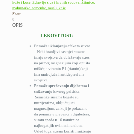
kože i kose
,
Zdravlje srca i krvnih sudova
,
Žitarice,
mahunarke, semenke, musli, kaše
Share
0
OPIS
LEKOVITOST:
Pomaže uklanjanju efekata stresa
–
Neki hranljivi sastojci susama
imaju svojstva da ublažavaju stres,
na primer, magnezijum koji opušta
mišiće, i vitamin B1 (tiamin) koji
ima umirujuća i antidepresivna
svojstva.
Pomaže sprečavanju dijabetesa i
snižavanju krvnog pritiska –
Semenke susama bogate su
nutrijentima, uključujući
magnezijum, za koji je pokazano
da pomaže u prevenciji dijabetesa;
susam spada u 10 namirnica
najbogatijih ovim mineralom.
Usled toga, susam koristi i sniženju