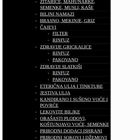
ŽITARICE, MAHUNARKE,
SEMENKE, MUSLI, KAŠE
BILJNI NAMAZI
BRASNO, MEKINJE, GRIZ
ČAJEVI
FILTER
RINFUZ
ZDRAVIJE GRICKALICE
RINFUZ
PAKOVANO
ZDRAVIJI SLATKIŠI
RINFUZ
PAKOVANO
ETERIČNA ULJA I TINKTURE
JESTIVA ULJA
KANDIRANO I SUŠENO VOĆE I
POVRĆE
LEKOVITE BILJKE
ORAŠASTI PLODOVI,
KOŠTUNJAVO VOĆE, SEMENKE
PRIRODNI DODACI ISHRANI
PRIRODNI SOKOVI I DŽEMOVI