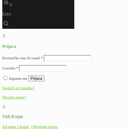
0
0 рсд
✕
Prijava
Korisničko ime ili email
*
Lozinka
*
Zapamti me
Prijava
Izgubili ste lozinku?
Otvoriti nalog?
✕
Vidi Korpu
Još samo 1 korak ;)
Pregledaj korpu