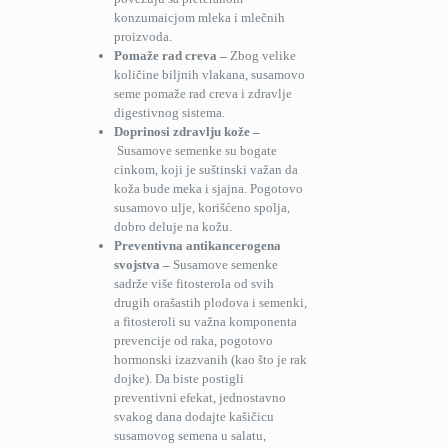
konzumaicjom mleka i mlečnih
proizvoda.
Pomaže rad creva –
Zbog velike
količine biljnih vlakana, susamovo
seme pomaže rad creva i zdravlje
digestivnog sistema.
Doprinosi zdravlju kože –
Susamove semenke su bogate
cinkom, koji je suštinski važan da
koža bude meka i sjajna. Pogotovo
susamovo ulje, korišćeno spolja,
dobro deluje na kožu.
Preventivna antikancerogena
svojstva –
Susamove semenke
sadrže više fitosterola od svih
drugih orašastih plodova i semenki,
a fitosteroli su važna komponenta
prevencije od raka, pogotovo
hormonski izazvanih (kao što je rak
dojke). Da biste postigli
preventivni efekat, jednostavno
svakog dana dodajte kašičicu
susamovog semena u salatu,