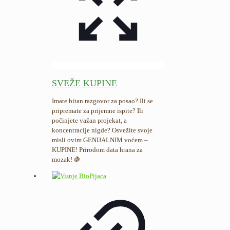
SVEŽE KUPINE
Imate bitan razgovor za posao? Ili se
pripremate za prijemne ispite? Ili
počinjete važan projekat, a
koncentracije nigde? Osvežite svoje
misli ovim GENIJALNIM voćem –
KUPINE! Prirodom data hrana za
mozak!
🍇