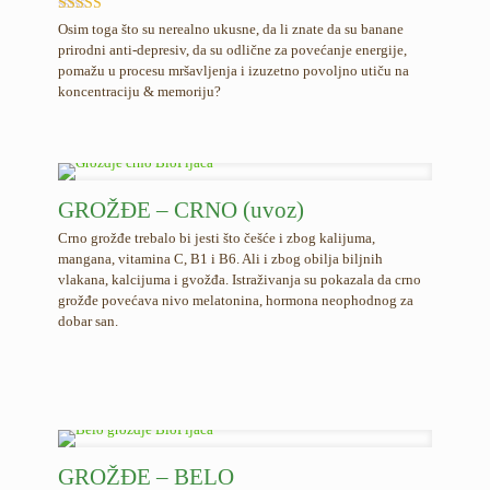
Ocenjeno
Osim toga što su nerealno ukusne, da li znate da su banane
5.00
prirodni anti-depresiv, da su odlične za povećanje energije,
od 5
pomažu u procesu mršavljenja i izuzetno povoljno utiču na
koncentraciju & memoriju?
GROŽĐE – CRNO (uvoz)
Crno grožđe trebalo bi jesti što češće i zbog kalijuma,
mangana, vitamina C, B1 i B6. Ali i zbog obilja biljnih
vlakana, kalcijuma i gvožđa. Istraživanja su pokazala da crno
grožđe povećava nivo melatonina, hormona neophodnog za
dobar san.
GROŽĐE – BELO