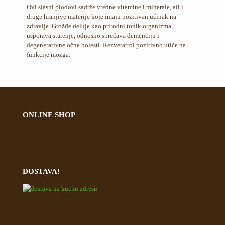
Ovi slasni plodovi sadrže vredne vitamine i minerale, ali i
druge hranjive materije koje imaju pozitivan učinak na
zdravlje. Grožđe deluje kao prirodni tonik organizma,
usporava starenje, odnosno sprečava demenciju i
degenerativne očne bolesti. Rezveratrol pozitivno utiče na
funkcije mozga.
ONLINE SHOP
DOSTAVA!