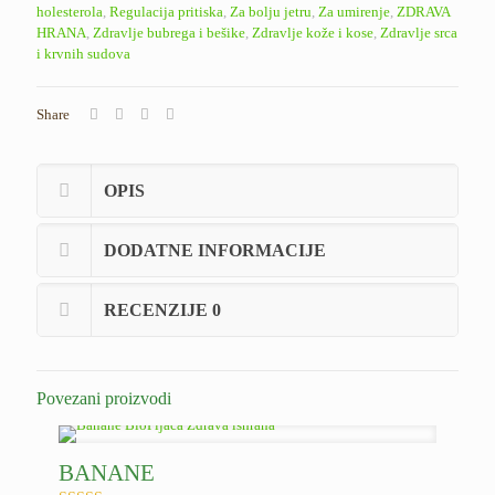
holesterola
,
Regulacija pritiska
,
Za bolju jetru
,
Za umirenje
,
ZDRAVA
HRANA
,
Zdravlje bubrega i bešike
,
Zdravlje kože i kose
,
Zdravlje srca
i krvnih sudova
Share
OPIS
DODATNE INFORMACIJE
RECENZIJE
0
Povezani proizvodi
BANANE