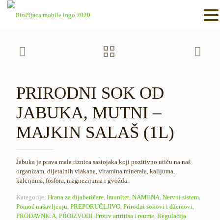
PRIRODNI SOK OD
JABUKA, MUTNI –
MAJKIN SALAŠ (1L)
Jabuka je prava mala riznica sastojaka koji pozitivno utiču na naš
organizam, dijetalnih vlakana, vitamina minerala, kalijuma,
kalcijuma, fosfora, magnezijuma i gvožđa.
Kategorije:
Hrana za dijabetičare
,
Imunitet
,
NAMENA
,
Nervni sistem
,
Pomoć mršavljenju
,
PREPORUČLJIVO
,
Prirodni sokovi i džemovi
,
PRODAVNICA
,
PROIZVODI
,
Protiv artritisa i reume
,
Regulacija