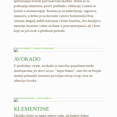
sprečavanju bolesti pod nazivom skorbut. Dobra je za
podizanje imuniteta, protiv prehlada i infekcija. Limeta se
koristi u aromaterapiji. Korisna je za mršavljenje, sagoreva
masnoću, a dobra je za šećeraše i protiv holesterola.Ovaj
citrusni dragulj sadrži kalcijum i folnu kiselinu, dve hranljive
materije izuzetno važne za dame u post-menopauzi, ali i žene
koje su još uvek u plodnom periodu.
AVOKADO
U poslednje vreme, avokado je naročito popularan među
stručnjacima, jer slovi za tzv. “super hranu”, zato što su brojne
studije pokazale izuzetno povoljan uticaj ovog voća na
zdravlje čoveka.
KLEMENTINE
Ukoliko želite sa imate zdrave zube, da budete dobro