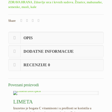
ZDRAVA HRANA
,
Zdravlje srca i krvnih sudova
,
Žitarice, mahunarke,
semenke, musli, kaše
Share
OPIS
DODATNE INFORMACIJE
RECENZIJE
0
Povezani proizvodi
LIMETA
Izuzetno je bogata C vitaminom i u prošlosti se koristila u