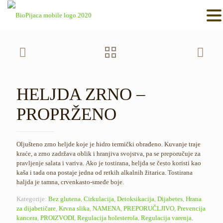
HELJDA ZRNO –
PROPRŽENO
Oljušteno zrno heljde koje je hidro termički obrađeno. Kuvanje traje
kraće, a zrno zadržava oblik i hranjiva svojstva, pa se preporučuje za
pravljenje salata i variva. Ako je tostirana, heljda se često koristi kao
kaša i tada ona postaje jedna od retkih alkalnih žitarica. Tostirana
haljda je tamna, crvenkasto-smeđe boje.
Kategorije:
Bez glutena
,
Cirkulacija
,
Detoksikacija
,
Dijabetes
,
Hrana
za dijabetičare
,
Krvna slika
,
NAMENA
,
PREPORUČLJIVO
,
Prevencija
kancera
,
PROIZVODI
,
Regulacija holesterola
,
Regulacija varenja
,