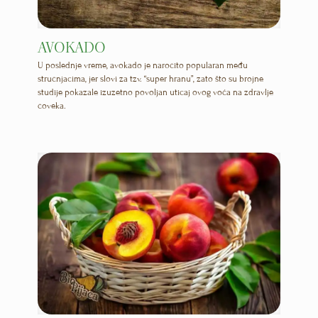
AVOKADO
U poslednje vreme, avokado je naročito popularan među
stručnjacima, jer slovi za tzv. “super hranu”, zato što su brojne
studije pokazale izuzetno povoljan uticaj ovog voća na zdravlje
čoveka.