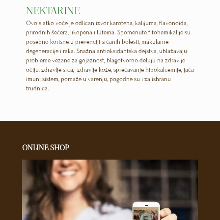
NEKTARINE
Ovo slatko voće je odličan izvor karotena, kalijuma, flavonoida,
prirodnih šećera, likopena i luteina. Spomenute fitohemikalije su
posebno korisne u prevenciji srčanih bolesti, makularne
degeneracije i raka. Snažna antioksidantska dejstva, ublažavaju
probleme vezane za gojaznost, blagotvorno deluju na zdravlje
očiju, zdravlje srca, zdravlje kože, sprečavanje hipokalcemije, jača
imuni sistem, pomaže u varenju, pogodne su i za ishranu
trudnica.
ONLINE SHOP