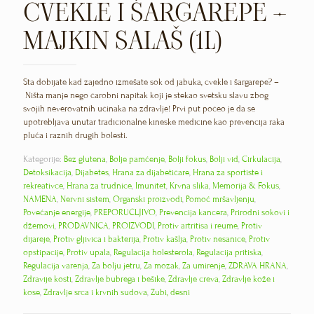
CVEKLE I ŠARGAREPE –
MAJKIN SALAŠ (1L)
Šta dobijate kad zajedno izmešate sok od jabuka, cvekle i šargarepe? –
Ništa manje nego čarobni napitak koji je stekao svetsku slavu zbog
svojih neverovatnih učinaka na zdravlje! Prvi put počeo je da se
upotrebljava unutar tradicionalne kineske medicine kao prevencija raka
pluća i raznih drugih bolesti.
Kategorije:
Bez glutena
,
Bolje pamćenje
,
Bolji fokus
,
Bolji vid
,
Cirkulacija
,
Detoksikacija
,
Dijabetes
,
Hrana za dijabetičare
,
Hrana za sportiste i
rekreativce
,
Hrana za trudnice
,
Imunitet
,
Krvna slika
,
Memorija & Fokus
,
NAMENA
,
Nervni sistem
,
Organski proizvodi
,
Pomoć mršavljenju
,
Povećanje energije
,
PREPORUČLJIVO
,
Prevencija kancera
,
Prirodni sokovi i
džemovi
,
PRODAVNICA
,
PROIZVODI
,
Protiv artritisa i reume
,
Protiv
dijareje
,
Protiv gljivica i bakterija
,
Protiv kašlja
,
Protiv nesanice
,
Protiv
opstipacije
,
Protiv upala
,
Regulacija holesterola
,
Regulacija pritiska
,
Regulacija varenja
,
Za bolju jetru
,
Za mozak
,
Za umirenje
,
ZDRAVA HRANA
,
Zdravije kosti
,
Zdravlje bubrega i bešike
,
Zdravlje creva
,
Zdravlje kože i
kose
,
Zdravlje srca i krvnih sudova
,
Zubi, desni