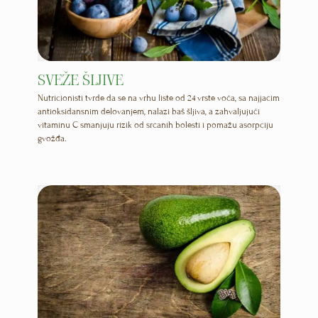
SVEŽE ŠLJIVE
Nutricionisti tvrde da se na vrhu liste od 24 vrste voća, sa najjačim
antioksidansnim delovanjem, nalazi baš šljiva, a zahvaljujući
vitaminu C smanjuju rizik od srčanih bolesti i pomažu asorpciju
gvožđa.