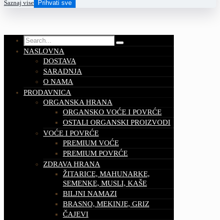
Saznaj vise
Prihvati sve
NASLOVNA
DOSTAVA
SARADNJA
O NAMA
PRODAVNICA
ORGANSKA HRANA
ORGANSKO VOĆE I POVRĆE
OSTALI ORGANSKI PROIZVODI
VOĆE I POVRĆE
PREMIUM VOĆE
PREMIUM POVRĆE
ZDRAVA HRANA
ŽITARICE, MAHUNARKE,
SEMENKE, MUSLI, KAŠE
BILJNI NAMAZI
BRASNO, MEKINJE, GRIZ
ČAJEVI