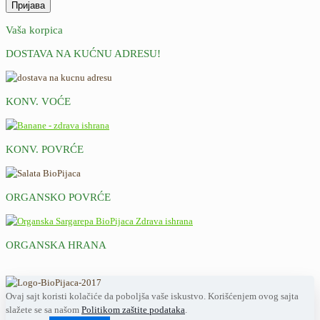
Vaša korpica
DOSTAVA NA KUĆNU ADRESU!
KONV. VOĆE
KONV. POVRĆE
ORGANSKO POVRĆE
ORGANSKA HRANA
Ovaj sajt koristi kolačiće da poboljša vaše iskustvo. Korišćenjem ovog sajta
slažete se sa našom
Politikom zaštite podataka
.