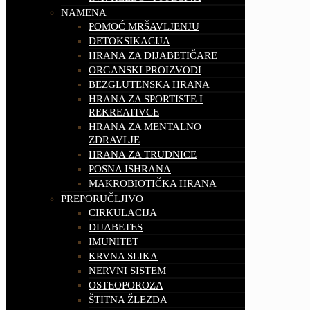
NAMENA
POMOĆ MRŠAVLJENJU
DETOKSIKACIJA
HRANA ZA DIJABETIČARE
ORGANSKI PROIZVODI
BEZGLUTENSKA HRANA
HRANA ZA SPORTISTE I
REKREATIVCE
HRANA ZA MENTALNO
ZDRAVLJE
HRANA ZA TRUDNICE
POSNA ISHRANA
MAKROBIOTIČKA HRANA
PREPORUČLJIVO
CIRKULACIJA
DIJABETES
IMUNITET
KRVNA SLIKA
NERVNI SISTEM
OSTEOPOROZA
ŠTITNA ŽLEZDA