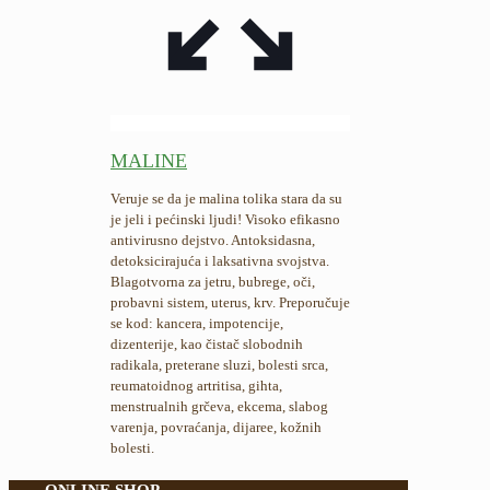
MALINE
Veruje se da je malina tolika stara da su
je jeli i pećinski ljudi! Visoko efikasno
antivirusno dejstvo. Antoksidasna,
detoksicirajuća i laksativna svojstva.
Blagotvorna za jetru, bubrege, oči,
probavni sistem, uterus, krv. Preporučuje
se kod: kancera, impotencije,
dizenterije, kao čistač slobodnih
radikala, preterane sluzi, bolesti srca,
reumatoidnog artritisa, gihta,
menstrualnih grčeva, ekcema, slabog
varenja, povraćanja, dijaree, kožnih
bolesti.
ONLINE SHOP