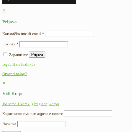
✕
Prijava
Korisničko ime ili email
*
Lozinka
*
Zapamti me
Prijava
Izgubili ste lozinku?
Otvoriti nalog?
✕
Vidi Korpu
Još samo 1 korak ;)
Pregledaj korpu
Корисничко име или адреса е-поште
Лозинка