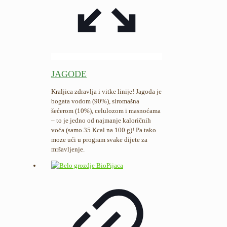
JAGODE
Kraljica zdravlja i vitke linije! Jagoda je
bogata vodom (90%), siromašna
šećerom (10%), celulozom i masnoćama
– to je jedno od najmanje kaloričnih
voća (samo 35 Kcal na 100 g)! Pa tako
moze ući u program svake dijete za
mršavljenje.