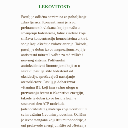
LEKOVITOST:
Pasulj je odlična namirnica za poboljšanje
zdravlja srca. Koncentrisani je izvor
prehrambenih vlakana, koji pomažu u
smanjenju holesterola, folne kiseline koja
snižava koncentraciju homocisteina u krvi,
spoja koji oštećuje zidove arterija. Takođe,
pasulj je dobar izvor magnezijuma koji je
antistresni mineral, važan za rad mišića i
nervnog sistema. Polifenolni
antioksidativni fitonutrijenti koji su u
sastavu pasulja štite holesterol od
oksidacije, sprečavajući nastajanje
ateroskleroze. Pasulj je dobar izvor
vitamina B1, koji ima važnu ulogu u
pretvaranju šećera u iskoristivu energiju,
takođe je dobar izvor fosfora koji je
sasatavni deo ATP molekula
(adenotrifosfata), materija koje učestvuju u
svim važnim životnim procesima. Odličan
je izvor mangana koji štiti mitohondrije, a
oni proizvode energiju i štite od oštećenja