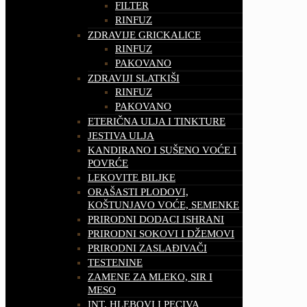
FILTER
RINFUZ
ZDRAVIJE GRICKALICE
RINFUZ
PAKOVANO
ZDRAVIJI SLATKIŠI
RINFUZ
PAKOVANO
ETERIČNA ULJA I TINKTURE
JESTIVA ULJA
KANDIRANO I SUŠENO VOĆE I
POVRĆE
LEKOVITE BILJKE
ORAŠASTI PLODOVI,
KOŠTUNJAVO VOĆE, SEMENKE
PRIRODNI DODACI ISHRANI
PRIRODNI SOKOVI I DŽEMOVI
PRIRODNI ZASLAĐIVAČI
TESTENINE
ZAMENE ZA MLEKO, SIR I
MESO
INT. HLEBOVI I PECIVA