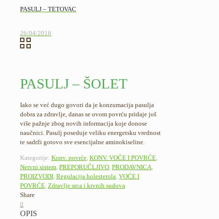
PASULJ – TETOVAC
26/04/2016
PASULJ – ŠOLET
Iako se već dugo govori da je konzumacija pasulja
dobra za zdravlje, danas se ovom povrću pridaje još
više pažnje zbog novih informacija koje donose
naučnici. Pasulj poseduje veliku energetsku vrednost
te sadrži gotovo sve esencijalne aminokiseline.
Kategorije:
Konv. povrće
,
KONV. VOĆE I POVRĆE
,
Nervni sistem
,
PREPORUČLJIVO
,
PRODAVNICA
,
PROIZVODI
,
Regulacija holesterola
,
VOĆE I
POVRĆE
,
Zdravlje srca i krvnih sudova
Share
0
OPIS