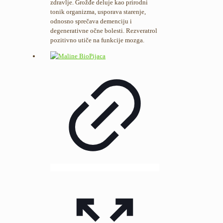
zdravlje. Grožđe deluje kao prirodni
tonik organizma, usporava starenje,
odnosno sprečava demenciju i
degenerativne očne bolesti. Rezveratrol
pozitivno utiče na funkcije mozga.