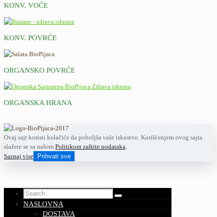
KONV. VOĆE
KONV. POVRĆE
ORGANSKO POVRĆE
ORGANSKA HRANA
Ovaj sajt koristi kolačiće da poboljša vaše iskustvo. Korišćenjem ovog sajta
slažete se sa našom
Politikom zaštite podataka
.
Saznaj vise
Prihvati sve
NASLOVNA
DOSTAVA