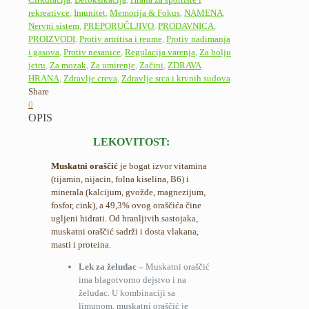
rekreativce
,
Imunitet
,
Memorija & Fokus
,
NAMENA
,
Nervni sistem
,
PREPORUČLJIVO
,
PRODAVNICA
,
PROIZVODI
,
Protiv artritisa i reume
,
Protiv nadimanja
i gasova
,
Protiv nesanice
,
Regulacija varenja
,
Za bolju
jetru
,
Za mozak
,
Za umirenje
,
Začini
,
ZDRAVA
HRANA
,
Zdravlje creva
,
Zdravlje srca i krvnih sudova
Share
0
OPIS
LEKOVITOST:
Muskatni oraščić
je bogat izvor vitamina
(tijamin, nijacin, folna kiselina, B6) i
minerala (kalcijum, gvožđe, magnezijum,
fosfor, cink), a 49,3% ovog oraščića čine
ugljeni hidrati. Od hranljivih sastojaka,
muskatni oraščić sadrži i dosta vlakana,
masti i proteina.
Lek za želudac –
Muskatni oraščić
ima blagotvorno dejstvo i na
želudac. U kombinaciji sa
limunom, muskatni oraščić je