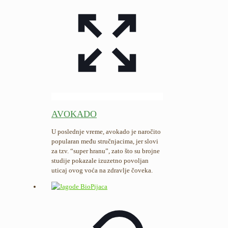
AVOKADO
U poslednje vreme, avokado je naročito
popularan među stručnjacima, jer slovi
za tzv. “super hranu”, zato što su brojne
studije pokazale izuzetno povoljan
uticaj ovog voća na zdravlje čoveka.