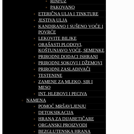
RINFUZ
PAKOVANO
ETERIČNA ULJA I TINKTURE
JESTIVA ULJA
KANDIRANO I SUŠENO VOĆE I
POVRĆE
LEKOVITE BILJKE
ORAŠASTI PLODOVI,
KOŠTUNJAVO VOĆE, SEMENKE
PRIRODNI DODACI ISHRANI
PRIRODNI SOKOVI I DŽEMOVI
PRIRODNI ZASLAĐIVAČI
TESTENINE
ZAMENE ZA MLEKO, SIR I
MESO
INT. HLEBOVI I PECIVA
NAMENA
POMOĆ MRŠAVLJENJU
DETOKSIKACIJA
HRANA ZA DIJABETIČARE
ORGANSKI PROIZVODI
BEZGLUTENSKA HRANA