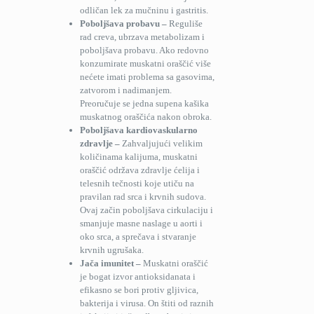
odličan lek za mučninu i gastritis.
Poboljšava probavu –
Reguliše
rad creva, ubrzava metabolizam i
poboljšava probavu. Ako redovno
konzumirate muskatni oraščić više
nećete imati problema sa gasovima,
zatvorom i nadimanjem.
Preoručuje se jedna supena kašika
muskatnog oraščića nakon obroka.
Poboljšava kardiovaskularno
zdravlje –
Zahvaljujući velikim
količinama kalijuma, muskatni
oraščić održava zdravlje ćelija i
telesnih tečnosti koje utiču na
pravilan rad srca i krvnih sudova.
Ovaj začin poboljšava cirkulaciju i
smanjuje masne naslage u aorti i
oko srca, a sprečava i stvaranje
krvnih ugrušaka.
Jača imunitet –
Muskatni oraščić
je bogat izvor antioksidanata i
efikasno se bori protiv gljivica,
bakterija i virusa. On štiti od raznih