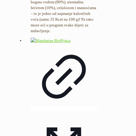
bogata vodom (90%), siromašna
šećerom (10%), celulozom i masnoćama
– to je jedno od najmanje kaloričnih
voća (samo 35 Kcal na 100 g)! Pa tako
moze ući u program svake dijete za
mršavljenje.