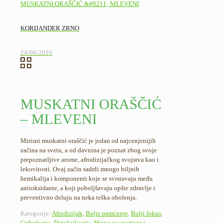
KORIJANDER ZRNO
24/06/2016
MUSKATNI ORAŠČIĆ
– MLEVENI
Mirisni muskatni oraščić je jedan od najcenjenijih
začina na svetu, a od davnina je poznat zbog svoje
prepoznatljive arome, afrodizijačkog svojstva kao i
lekovitosti. Ovaj začin sadrži mnogo biljnih
hemikalija i komponenti koje se svrstavaju među
antioksidante, a koji poboljšavaju opšte zdravlje i
preventivno deluju na neka teška obolenja.
Kategorije:
Afrodizijak
,
Bolje pamćenje
,
Bolji fokus
,
Cirkulacija
,
Detoksikacija
,
Hrana za sportiste i