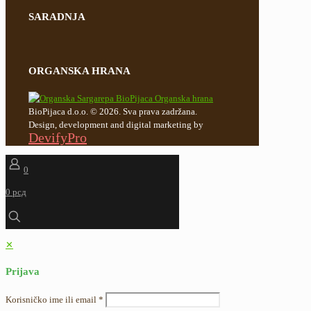
SARADNJA
ORGANSKA HRANA
BioPijaca d.o.o. © 2026. Sva prava zadržana.
Design, development and digital marketing by
DevifyPro
0
0 рсд
✕
Prijava
Korisničko ime ili email
*