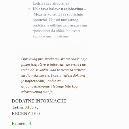
koristi i kao afrodizijak.
Ublažava bolove u zglobovima –
Može se koristiti i za spoljašnju
upotrebu. Ulje od muškatnog
oraščića je odlično za masažu i ima
sposobnost da ublaži bolove u
zglobovima i mišićima.
izvor:
najboljicajevi
Opis ovog proizvoda (muskatni oraščić) je
pisan isključivo u informativne svrhe i ne
treba da se koristi kao zamena za stručne
medicinske savete. Poseta vašem doktoru
je najbezbedniji način za
dijagnostikovanje i lečenje bilo kog
zdravstvenog stanja.
DODATNE INFORMACIJE
Težina
0,100 kg
RECENZIJE
0
Komentari