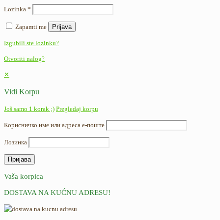
Lozinka
*
Zapamti me
Prijava
Izgubili ste lozinku?
Otvoriti nalog?
✕
Vidi Korpu
Još samo 1 korak ;)
Pregledaj korpu
Корисничко име или адреса е-поште
Лозинка
Vaša korpica
DOSTAVA NA KUĆNU ADRESU!