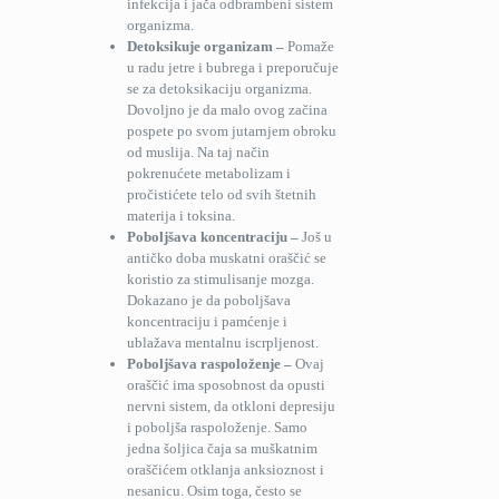
infekcija i jača odbrambeni sistem
organizma.
Detoksikuje organizam –
Pomaže
u radu jetre i bubrega i preporučuje
se za detoksikaciju organizma.
Dovoljno je da malo ovog začina
pospete po svom jutarnjem obroku
od muslija. Na taj način
pokrenućete metabolizam i
pročistićete telo od svih štetnih
materija i toksina.
Poboljšava koncentraciju –
Još u
antičko doba muskatni oraščić se
koristio za stimulisanje mozga.
Dokazano je da poboljšava
koncentraciju i pamćenje i
ublažava mentalnu iscrpljenost.
Poboljšava raspoloženje –
Ovaj
oraščić ima sposobnost da opusti
nervni sistem, da otkloni depresiju
i poboljša raspoloženje. Samo
jedna šoljica čaja sa muškatnim
oraščićem otklanja anksioznost i
nesanicu. Osim toga, često se