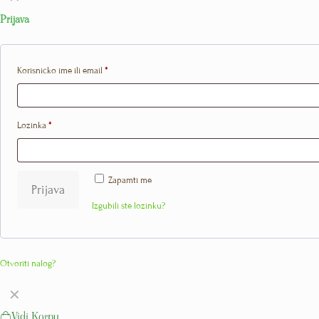
Prijava
Korisničko ime ili email
*
Lozinka
*
Zapamti me
Prijava
Izgubili ste lozinku?
Otvoriti nalog?
✕
Vidi Korpu