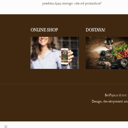
predstavljaju mnogo više od poslastice?
ONLINE SHOP
DOSTAVA!
BioPijaca d.o.o
Design, development and
✕