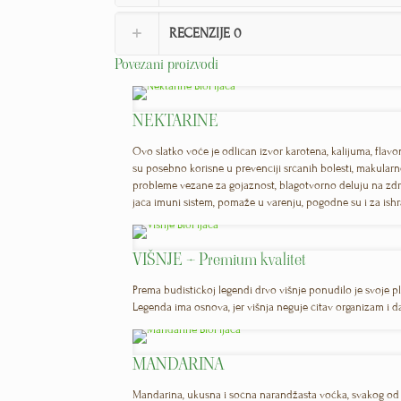
RECENZIJE
0
Povezani proizvodi
NEKTARINE
Ovo slatko voće je odličan izvor karotena, kalijuma, flavo
su posebno korisne u prevenciji srčanih bolesti, makularn
probleme vezane za gojaznost, blagotvorno deluju na zdrav
jača imuni sistem, pomaže u varenju, pogodne su i za ish
VIŠNJE – Premium kvalitet
Prema budističkoj legendi drvo višnje ponudilo je svoje p
Legenda ima osnova, jer višnja neguje čitav organizam i daj
MANDARINA
Mandarina, ukusna i sočna narandžasta voćka, svakog od 