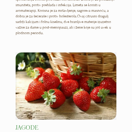
imuniteta, protiv prehlada i infekcija. Limeta se koristi u
aromaterapiji. Korisna je za mršavljenje, sagoreva masnoću, a
dobra je za šećeraše i protiv holesterola.Ovaj citrusni dragulj
sadrži kalcijum i folnu kiselinu, dve hranljive materije izuzetno
važne za dame u post-menopauzi, ali i žene koje su još uvek u
plodnom periodu.
JAGODE