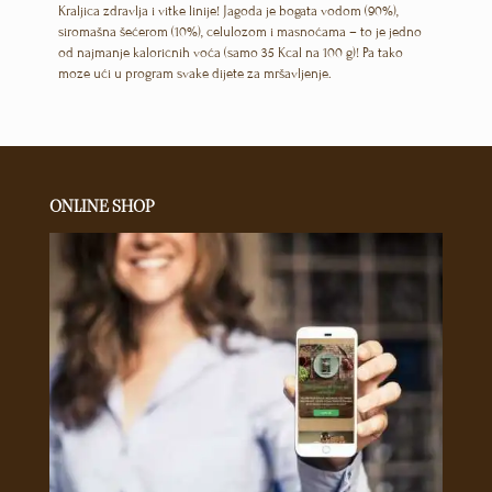
Kraljica zdravlja i vitke linije! Jagoda je bogata vodom (90%),
siromašna šećerom (10%), celulozom i masnoćama – to je jedno
od najmanje kaloričnih voća (samo 35 Kcal na 100 g)! Pa tako
moze ući u program svake dijete za mršavljenje.
ONLINE SHOP