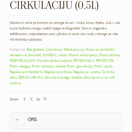
CIRKULACIJU (0.5L)
Jabukovo sirće je korisno za mnoge stvari – kožu, kosu, dijetu. Čak i vaši
kućni ljubimci mogu osetiti njegove blagodeti. Sirovo, organsko,
nefiltrirano i nepasterizovano, jabukovo sirće čini čuda i mnogo je više
od dodatka salatama.
Kategorije:
Bez glutena
,
Cirkulacija
,
Detoksikacija
,
Hrana za sportiste i
rekreativce
,
Imunitet
,
NAMENA
,
ostalo
,
Pomoć mršavljenju
,
Posna ishrana
,
PREPORUČLJIVO
,
Prirodni dodaci ishrani
,
PRODAVNICA
,
PROIZVODI
,
Protiv alergija
,
Protiv artritisa i reume
,
Protiv glavobolja
,
Protiv upala
,
Regulacija holesterola
,
Regulacija pritiska
,
Regulacija varenja
,
Za bolju
jetru
,
ZDRAVA HRANA
,
Zdravlje bubrega i bešike
,
Zdravlje srca i krvnih
sudova
Share
OPIS