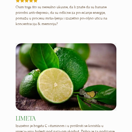
Ocenjeno
Osim toga što su nerealno ukusne, da li znate da su banane
5.00
prirodni anti-depresiv, da su odlične za povećanje energije,
od 5
pomažu u procesu mršavljenja i izuzetno povoljno utiču na
koncentraciju & memoriju?
LIMETA
Izuzetno je bogata C vitaminom i u prošlosti se koristila u
sprečavanju bolesti pod nazivom skorbut. Dobra je za podizanje