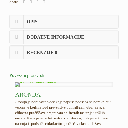
Share
OPIS
DODATNE INFORMACIJE
RECENZIJE
0
Povezani proizvodi
ARONIJA
Aronija je bobičasto voće koje najviše podseća na borovnicu i
veoma je korisna kod preventive od malignih oboljenja, a
efikasno pročišćava organizam od štetnih materija i teških
metala. Kada je reč o lekovitim svojstvima, njih je teško sve
nabrojati: podstiče cirkulaciju, pročišćava krv, ublažava