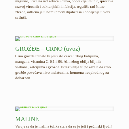
migrene, utiče na rad želuca i creva, popravlja imunit, sprečava
razvoj virusnih i bakterijskih infekcija, reguliše rad štitne
žlezde, odlična je u borbi protiv dijabetesa i oboljenja u vezi
sa žuči.
GROŽĐE – CRNO (uvoz)
Crno grožđe trebalo bi jesti što češće i zbog kalijuma,
mangana, vitamina C, B1 i B6. Ali i zbog obilja biljnih
vlakana, kalcijuma i gvožđa. Istraživanja su pokazala da crno
grožđe povećava nivo melatonina, hormona neophodnog za
dobar san.
MALINE
Veruje se da je malina tolika stara da su je jeli i pećinski ljudi!