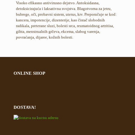
Visoko efikasno antivirusno dejstvo. Antoksidasna,
detoksicirajuća i laksativna svojstva. Blagotvorna za jetru,
bubrege, oči, probavni sistem, uterus, krv. Preporučuje se kod:
kancera, impotencije, dizenterije, kao čistač slobodnih
radikala, preterane sluzi, bolesti srca, reumatoidnog artritisa,
gihta, menstrualnih grčeva, ekcema, slabog varenja,
povraćanja, dijaree, kožnih bolesti.
ONLINE SHOP
DOSTAVA!