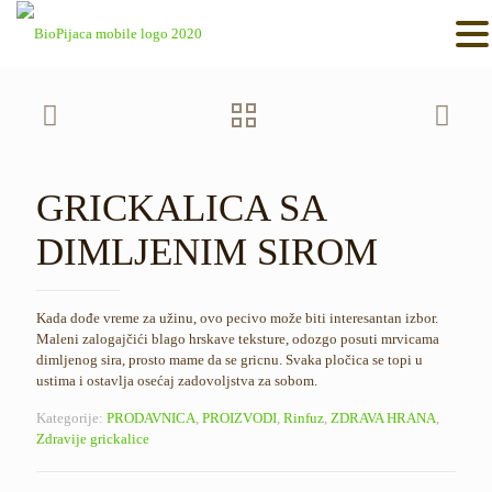
GRICKALICA SA
DIMLJENIM SIROM
Kada dođe vreme za užinu, ovo pecivo može biti interesantan izbor.
Maleni zalogajčići blago hrskave teksture, odozgo posuti mrvicama
dimljenog sira, prosto mame da se gricnu. Svaka pločica se topi u
ustima i ostavlja osećaj zadovoljstva za sobom.
Kategorije:
PRODAVNICA
,
PROIZVODI
,
Rinfuz
,
ZDRAVA HRANA
,
Zdravije grickalice