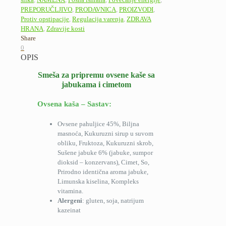
PREPORUČLJIVO
,
PRODAVNICA
,
PROIZVODI
,
Protiv opstipacije
,
Regulacija varenja
,
ZDRAVA
HRANA
,
Zdravije kosti
Share
0
OPIS
Smeša za pripremu ovsene kaše sa
jabukama i cimetom
Ovsena kaša – Sastav:
Ovsene pahuljice 45%, Biljna
masnoća, Kukuruzni sirup u suvom
obliku, Fruktoza, Kukuruzni skrob,
Sušene jabuke 6% (jabuke, sumpor
dioksid – konzervans), Cimet, So,
Prirodno identična aroma jabuke,
Limunska kiselina, Kompleks
vitamina.
Alergeni
: gluten, soja, natrijum
kazeinat