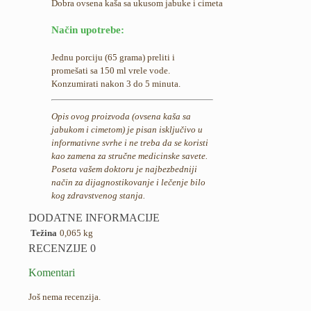
Dobra ovsena kaša sa ukusom jabuke i cimeta
Način upotrebe:
Jednu porciju (65 grama) preliti i
promešati sa 150 ml vrele vode.
Konzumirati nakon 3 do 5 minuta.
Opis ovog proizvoda (ovsena kaša sa
jabukom i cimetom) je pisan isključivo u
informativne svrhe i ne treba da se koristi
kao zamena za stručne medicinske savete.
Poseta vašem doktoru je najbezbedniji
način za dijagnostikovanje i lečenje bilo
kog zdravstvenog stanja.
DODATNE INFORMACIJE
Težina
0,065 kg
RECENZIJE
0
Komentari
Još nema recenzija.