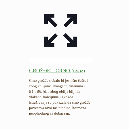
GROŽĐE – CRNO (uvoz)
Crno grožđe trebalo bi jesti što češće i
zbog kalijuma, mangana, vitamina C,
B1 i B6. Ali i zbog obilja biljnih
vlakana, kalcijuma i gvožđa.
Istraživanja su pokazala da crno grožđe
povećava nivo melatonina, hormona
neophodnog za dobar san.