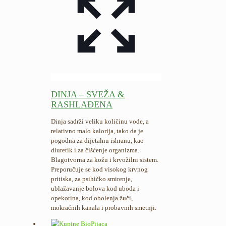
DINJA – SVEŽA &
RASHLAĐENA
Dinja sadrži veliku količinu vode, a
relativno malo kalorija, tako da je
pogodna za dijetalnu ishranu, kao
diuretik i za čišćenje organizma.
Blagotvorna za kožu i krvožilni sistem.
Preporučuje se kod visokog krvnog
pritiska, za psihičko smirenje,
ublažavanje bolova kod uboda i
opekotina, kod obolenja žuči,
mokraćnih kanala i probavnih smetnji.