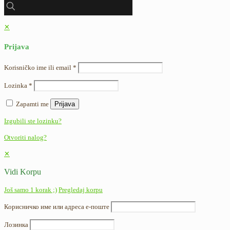
✕
Prijava
Korisničko ime ili email
*
Lozinka
*
Zapamti me
Prijava
Izgubili ste lozinku?
Otvoriti nalog?
✕
Vidi Korpu
Još samo 1 korak ;)
Pregledaj korpu
Корисничко име или адреса е-поште
Лозинка