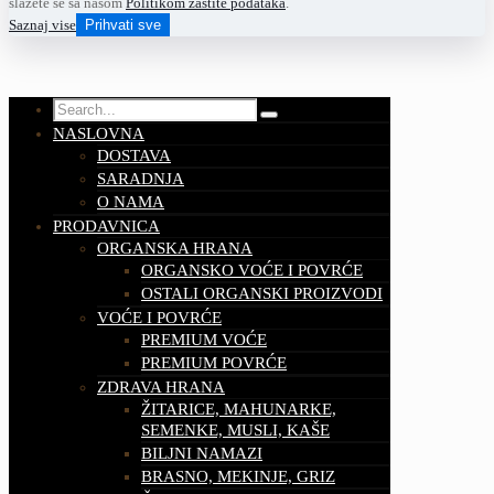
slažete se sa našom
Politikom zaštite podataka
.
Saznaj vise
Prihvati sve
NASLOVNA
DOSTAVA
SARADNJA
O NAMA
PRODAVNICA
ORGANSKA HRANA
ORGANSKO VOĆE I POVRĆE
OSTALI ORGANSKI PROIZVODI
VOĆE I POVRĆE
PREMIUM VOĆE
PREMIUM POVRĆE
ZDRAVA HRANA
ŽITARICE, MAHUNARKE,
SEMENKE, MUSLI, KAŠE
BILJNI NAMAZI
BRASNO, MEKINJE, GRIZ