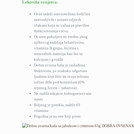
Lekovita svojstva:
Ovas sadrži uravnoteženu količinu
rastvorljivih i nerastvorljivih
vlakana koja su važna za pravilno
funkcionisanje creva
Ovsene pahuljice su vredne zbog
njihovog sadržaja belančevina,
vitamina B grupe, lecitina i
mineralnih materija kao što su
kalcijum i gvožđe
Dobra ovsena kaša je zaslađena
fruktozom, pa svakako odgovara
ljudima koji žele da svoju telesnu
težinu drže pod kontrolom (0%
repinog šećera – saharoza)
Ne sadrži nikakve hidrogenizovane
masti
Biljnog je porekla, sadrži 10
vitamina
Pogodna je za one koji poste