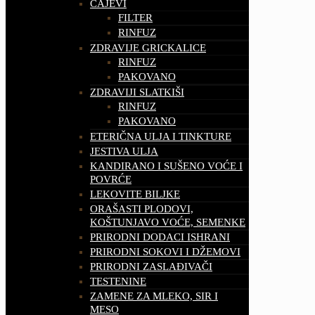
ČAJEVI
FILTER
RINFUZ
ZDRAVIJE GRICKALICE
RINFUZ
PAKOVANO
ZDRAVIJI SLATKIŠI
RINFUZ
PAKOVANO
ETERIČNA ULJA I TINKTURE
JESTIVA ULJA
KANDIRANO I SUŠENO VOĆE I
POVRĆE
LEKOVITE BILJKE
ORAŠASTI PLODOVI,
KOŠTUNJAVO VOĆE, SEMENKE
PRIRODNI DODACI ISHRANI
PRIRODNI SOKOVI I DŽEMOVI
PRIRODNI ZASLAĐIVAČI
TESTENINE
ZAMENE ZA MLEKO, SIR I
MESO