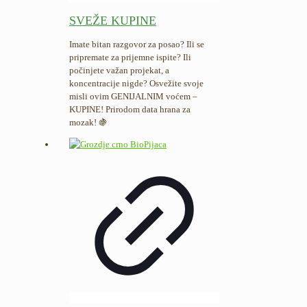
SVEŽE KUPINE
Imate bitan razgovor za posao? Ili se
pripremate za prijemne ispite? Ili
počinjete važan projekat, a
koncentracije nigde? Osvežite svoje
misli ovim GENIJALNIM voćem –
KUPINE! Prirodom data hrana za
mozak!
🍇