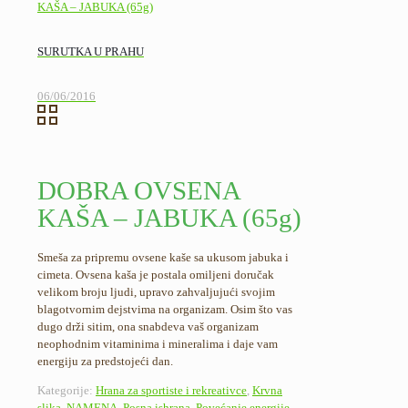
SURUTKA U PRAHU
06/06/2016
DOBRA OVSENA
KAŠA – JABUKA (65g)
Smeša za pripremu ovsene kaše sa ukusom jabuka i
cimeta. Ovsena kaša je postala omiljeni doručak
velikom broju ljudi, upravo zahvaljujući svojim
blagotvornim dejstvima na organizam. Osim što vas
dugo drži sitim, ona snabdeva vaš organizam
neophodnim vitaminima i mineralima i daje vam
energiju za predstojeći dan.
Kategorije:
Hrana za sportiste i rekreativce
,
Krvna
slika
,
NAMENA
,
Posna ishrana
,
Povećanje energije
,