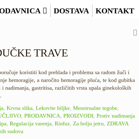
ODAVNICA
DOSTAVA
KONTAKT
DUČKE TRAVE
poručuje koristiti kod prehlada i problema sa radom žuči i
ašnje hemoragije, a naročito hemoragije pluća, te kod gubitka
 i nadimanja, gastritisa, različitih vrsta upala ginekoloških
.
ja
,
Krvna slika
,
Lekovite biljke
,
Menstrualne tegobe
,
UČLJIVO
,
PRODAVNICA
,
PROIZVODI
,
Protiv nadimanja
ipa
,
Regulacija varenja
,
Rinfuz
,
Za bolju jetru
,
ZDRAVA
vnih sudova