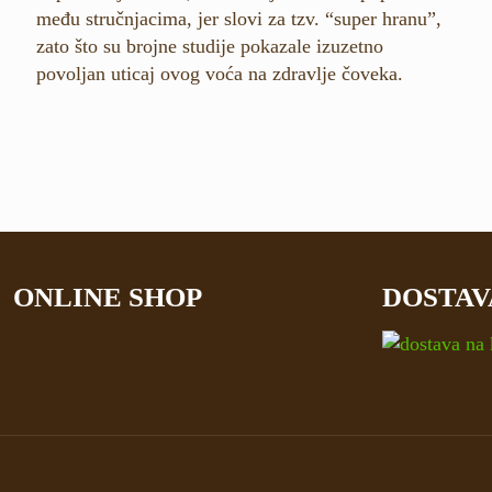
među stručnjacima, jer slovi za tzv. “super hranu”,
zato što su brojne studije pokazale izuzetno
povoljan uticaj ovog voća na zdravlje čoveka.
ONLINE SHOP
DOSTAV