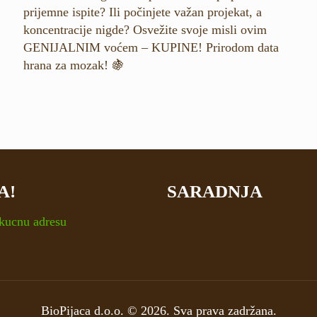
prijemne ispite? Ili počinjete važan projekat, a
koncentracije nigde? Osvežite svoje misli ovim
GENIJALNIM voćem – KUPINE! Prirodom data
hrana za mozak!
🍇
A!
SARADNJA
BioPijaca d.o.o. © 2026. Sva prava zadržana.