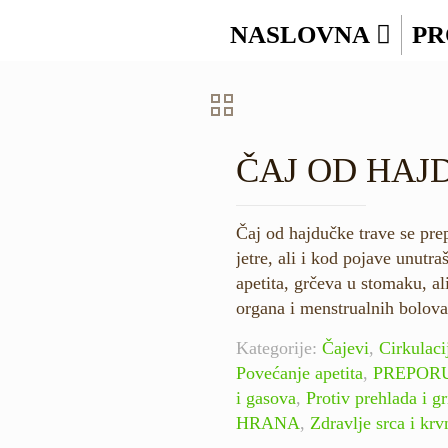
NASLOVNA
PR
ČAJ OD HAJ
Čaj od hajdučke trave se pre
jetre, ali i kod pojave unutr
apetita, grčeva u stomaku, ali
organa i menstrualnih bolova
Kategorije:
Čajevi
,
Cirkulaci
Povećanje apetita
,
PREPOR
i gasova
,
Protiv prehlada i gr
HRANA
,
Zdravlje srca i kr