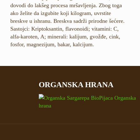
dovodi do lakšeg procesa mršavljenja. Zbog toga
ako želite da izgubite koji kilogram, uvrstite
breskve u ishranu. Breskva sadrži prirodne šećere.
Sastojci: Kriptoksantin, flavonoidi; vitamini: C,
alfa-karoten, A; minerali: kalijum, gvožđe, cink,
fosfor, magnezijum, bakar, kalcijum.
ORGANSKA HRANA