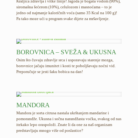
Kraljica zdravlja i vitke linije! Jagoda je bogata vodom (90%),
siromašna šećerom (10%), celulozom i masnoćama – to je
jedno od najmanje kaloričnih voća (samo 35 Kcal na 100 g)!
Pa tako moze ući u program svake dijete za mršavljenje.
BOROVNICA – SVEŽA & UKUSNA
Osim što čuvaju zdravlje srca i usporavaju starenje mozga,
borovnice jačaju imunitet i kosti te poboljšavaju noćni vid.
Preporučuje se jesti šaku bobica na dan!
MANDORA
Mandora je sorta citrusa nastala ukrštanjem mandarine i
pomorandže. Ukusna i sočna narandžasta voćka, svakog od nas
itekako lepo oraspoloži. Znate li da one za naš organizam
predstavljaju mnogo više od poslastice?