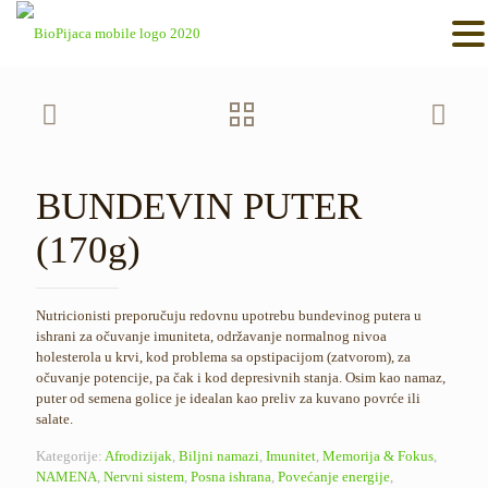
BUNDEVIN PUTER
(170g)
Nutricionisti preporučuju redovnu upotrebu bundevinog putera u
ishrani za očuvanje imuniteta, održavanje normalnog nivoa
holesterola u krvi, kod problema sa opstipacijom (zatvorom), za
očuvanje potencije, pa čak i kod depresivnih stanja. Osim kao namaz,
puter od semena golice je idealan kao preliv za kuvano povrće ili
salate.
Kategorije:
Afrodizijak
,
Biljni namazi
,
Imunitet
,
Memorija & Fokus
,
NAMENA
,
Nervni sistem
,
Posna ishrana
,
Povećanje energije
,