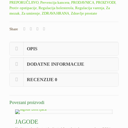
PREPORUČLJIVO
,
Prevencija kancera
,
PRODAVNICA
,
PROIZVODI
,
Protiv opstipacije
,
Regulacija holesterola
,
Regulacija varenja
,
Za
mozak
,
Za umirenje
,
ZDRAVA HRANA
,
Zdravlje prostate
Share
OPIS
DODATNE INFORMACIJE
RECENZIJE
0
Povezani proizvodi
JAGODE