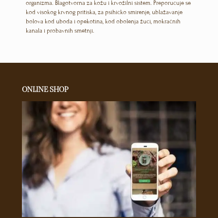
organizma. Blagotvorna za kožu i krvožilni sistem. Preporučuje se
kod visokog krvnog pritiska, za psihičko smirenje, ublažavanje
bolova kod uboda i opekotina, kod obolenja žuči, mokraćnih
kanala i probavnih smetnji.
ONLINE SHOP