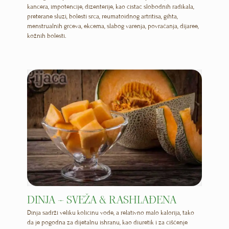
kancera, impotencije, dizenterije, kao čistač slobodnih radikala,
preterane sluzi, bolesti srca, reumatoidnog artritisa, gihta,
menstrualnih grčeva, ekcema, slabog varenja, povraćanja, dijaree,
kožnih bolesti.
DINJA – SVEŽA & RASHLAĐENA
Dinja sadrži veliku količinu vode, a relativno malo kalorija, tako
da je pogodna za dijetalnu ishranu, kao diuretik i za čišćenje