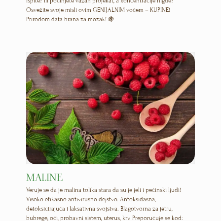
ispite? Ili počinjete važan projekat, a koncentracije nigde?
Osvežite svoje misli ovim GENIJALNIM voćem – KUPINE!
Prirodom data hrana za mozak!
🍇
MALINE
Veruje se da je malina tolika stara da su je jeli i pećinski ljudi!
Visoko efikasno antivirusno dejstvo. Antoksidasna,
detoksicirajuća i laksativna svojstva. Blagotvorna za jetru,
bubrege, oči, probavni sistem, uterus, krv. Preporučuje se kod: