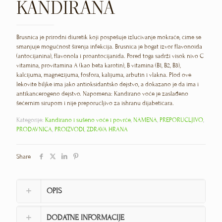
KANDIRANA
Brusnica je prirodni diuretik koji pospešuje izlučivanje mokraće, čime se
smanjuje mogućnost širenja infekcija. Brusnica je bogat izvor flavonoida
(antocijanina), flavonola i proantocijanida. Pored toga sadrži visok nivo C
vitamina, provitamina A (kao beta karotin), B vitamina (B1, B2, B3),
kalcijuma, magnezijuma, fosfora, kalijuma, arbutin i vlakna. Plod ove
lekovite biljke ima jako antioksidantsko dejstvo, a dokazano je da ima i
antikancerogeno dejstvo. Napomena: Kandirano voće je zaslađeno
šećernim sirupom i nije preporučljivo za ishranu dijabetičara.
Kategorije:
Kandirano i sušeno voće i povrće
,
NAMENA
,
PREPORUČLJIVO
,
PRODAVNICA
,
PROIZVODI
,
ZDRAVA HRANA
Share
OPIS
DODATNE INFORMACIJE