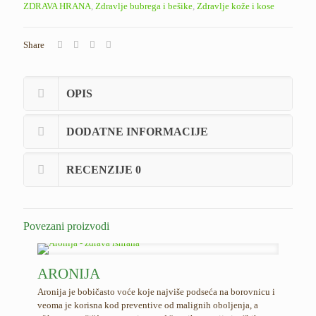
ZDRAVA HRANA
,
Zdravlje bubrega i bešike
,
Zdravlje kože i kose
Share
OPIS
DODATNE INFORMACIJE
RECENZIJE
0
Povezani proizvodi
ARONIJA
Aronija je bobičasto voće koje najviše podseća na borovnicu i
veoma je korisna kod preventive od malignih oboljenja, a