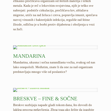
efikasno pročišćava organizam od štetnih materija i teških
metala. Kada je reč o lekovitim svojstvima, njih je teško sve
nabrojati: podstiče cirkulaciju, pročišćava krv, ublažava
migrene, utiče na rad želuca i creva, popravlja imunit, sprečava
razvoj virusnih i bakterijskih infekcija, reguliše rad štitne
žlezde, odlična je u borbi protiv dijabetesa i oboljenja u vezi
sa žuči.
MANDARINA
Mandarina, ukusna i sočna narandžasta voćka, svakog od nas
lako oraspoloži. Međutim, znate li da one za naš organizam
predstavljaju mnogo više od poslastice?
BRESKVE – FINE & SOČNE
Breskve suzbijaju napade gladi tokom dana, što dovodi do
lakšeg procesa mršavljenja. Zbog toga ako želite da izgubite