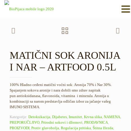
MATIČNI SOK ARONIJA
I NAR – ARTFOOD 0.5L
100% Hladno ceđeni matični voćni sok: Aronija 70% i Nar 30%.
Spajanjem sokova aronije i nara dobili smo zdrav napitak
pun antioksidanasa, flavonoida, vitamina i minerala. Aronija u
kombinaciji sa narom predstavlja odličan izbor za jačanje vašeg
IMUNO SISTEMA.
Kategorije:
Detoksikacija
,
Dijabetes
,
Imunitet
,
Krvna slika
,
NAMENA
,
PREPORUČLJIVO
,
Prirodni sokovi i džemovi
,
PRODAVNICA
,
PROIZVODI
,
Protiv glavobolja
,
Regulacija pritiska
,
Štitna žlezda
,