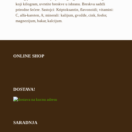
koji kilogram, uvrstite breskve u ishranu. Breskva sadrži
prirodne šećere. Sastojci: Kriptoksantin, flavonoidi; vitamini:
C, alfa-karoten, A; minerali: kalijum, gvožđe, cink, fosfor,
magnezijum, bakar, kalcijum.
ONLINE SHOP
DOSTAVA!
SARADNJA