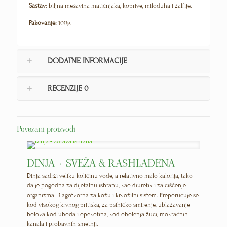
Sastav
: biljna mešavina matičnjaka, koprive, miloduha i žalfije.
Pakovanje:
100g.
DODATNE INFORMACIJE
RECENZIJE
0
Povezani proizvodi
DINJA – SVEŽA & RASHLAĐENA
Dinja sadrži veliku količinu vode, a relativno malo kalorija, tako
da je pogodna za dijetalnu ishranu, kao diuretik i za čišćenje
organizma. Blagotvorna za kožu i krvožilni sistem. Preporučuje se
kod visokog krvnog pritiska, za psihičko smirenje, ublažavanje
bolova kod uboda i opekotina, kod obolenja žuči, mokraćnih
kanala i probavnih smetnji.