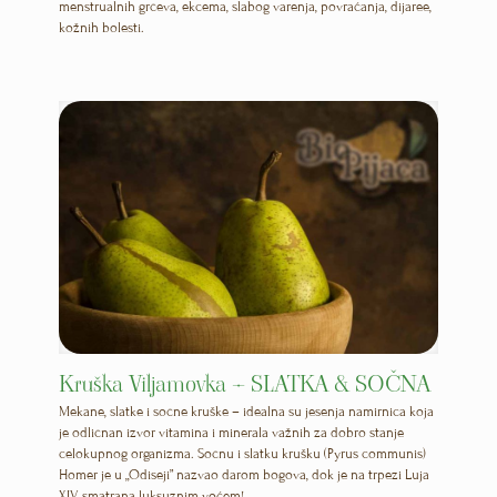
menstrualnih grčeva, ekcema, slabog varenja, povraćanja, dijaree,
kožnih bolesti.
Kruška Viljamovka – SLATKA & SOČNA
Mekane, slatke i sočne kruške – idealna su jesenja namirnica koja
je odličnan izvor vitamina i minerala važnih za dobro stanje
celokupnog organizma. Sočnu i slatku krušku (Pyrus communis)
Homer je u „Odiseji” nazvao darom bogova, dok je na trpezi Luja
XIV smatrana luksuznim voćem!