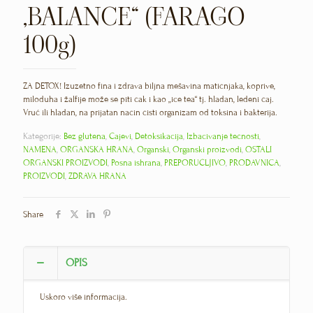
„BALANCE“ (FARAGO
100g)
ZA DETOX! Izuzetno fina i zdrava biljna mešavina matičnjaka, koprive,
miloduha i žalfije može se piti čak i kao „ice tea“ tj. hladan, ledeni čaj.
Vruć ili hladan, na prijatan način čisti organizam od toksina i bakterija.
Kategorije:
Bez glutena
,
Čajevi
,
Detoksikacija
,
Izbacivanje tečnosti
,
NAMENA
,
ORGANSKA HRANA
,
Organski
,
Organski proizvodi
,
OSTALI
ORGANSKI PROIZVODI
,
Posna ishrana
,
PREPORUČLJIVO
,
PRODAVNICA
,
PROIZVODI
,
ZDRAVA HRANA
Share
OPIS
Uskoro više informacija.