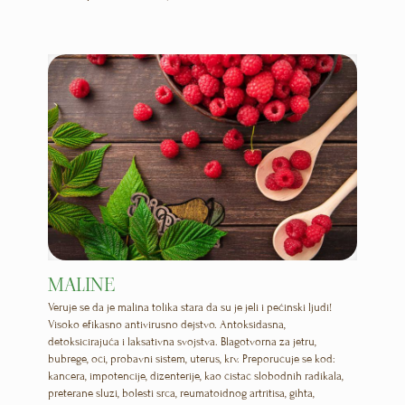
MALINE
Veruje se da je malina tolika stara da su je jeli i pećinski ljudi!
Visoko efikasno antivirusno dejstvo. Antoksidasna,
detoksicirajuća i laksativna svojstva. Blagotvorna za jetru,
bubrege, oči, probavni sistem, uterus, krv. Preporučuje se kod:
kancera, impotencije, dizenterije, kao čistač slobodnih radikala,
preterane sluzi, bolesti srca, reumatoidnog artritisa, gihta,