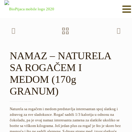
NAMAZ – NATURELA
SA ROGAČEM I
MEDOM (170g
GRANUM)
Naturela sa rogačem i medom predstavlja interesantan spoj slatkog i
zdravog za sve sladokusce. Rogač sadrži 1/3 kalorija u odnosu na
čokoladu, pa je ovaj namaz interesanta zamena za slatkiše ukoliko se
borite sa viškom kilograma. Još jedan plus za rogač je što je skoro bez
masnoća i što ne sadrži alergene. S druge strane med, izvor slatkoće