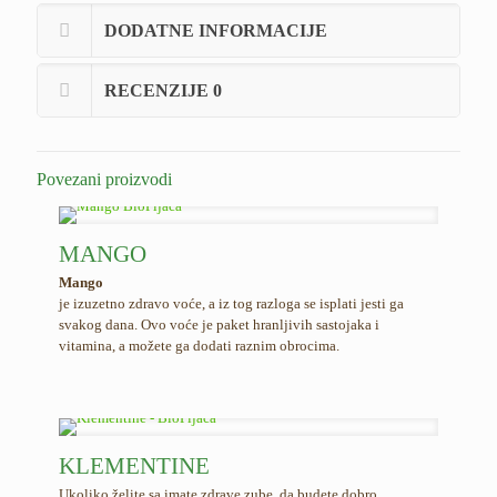
DODATNE INFORMACIJE
RECENZIJE
0
Povezani proizvodi
MANGO
Mango
je izuzetno zdravo voće, a iz tog razloga se isplati jesti ga
svakog dana. Ovo voće je paket hranljivih sastojaka i
vitamina, a možete ga dodati raznim obrocima.
KLEMENTINE
Ukoliko želite sa imate zdrave zube, da budete dobro