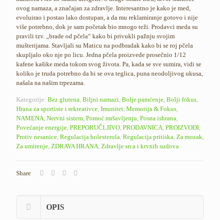
ovog namaza, a značajan za zdravlje. Interesantno je kako je med,
evoluirao i postao lako dostupan, a da mu reklamiranje gotovo i nije
više potrebno, dok je sam početak bio mnogo teži. Prodavci meda su
pravili tzv. „brade od pčela“ kako bi privukli pažnju svojim
mušterijama. Stavljali su Maticu na podbradak kako bi se roj pčela
skupljalo oko nje po licu. Jedna pčela proizvede prosečnio 1/12
kafene kašike meda tokom svog života. Pa, kada se sve sumira, vidi se
koliko je truda potrebno da bi se ova teglica, puna neodoljivog ukusa,
našala na našim trpezama.
Kategorije:
Bez glutena
,
Biljni namazi
,
Bolje pamćenje
,
Bolji fokus
,
Hrana za sportiste i rekreativce
,
Imunitet
,
Memorija & Fokus
,
NAMENA
,
Nervni sistem
,
Pomoć mršavljenju
,
Posna ishrana
,
Povećanje energije
,
PREPORUČLJIVO
,
PRODAVNICA
,
PROIZVODI
,
Protiv nesanice
,
Regulacija holesterola
,
Regulacija pritiska
,
Za mozak
,
Za umirenje
,
ZDRAVA HRANA
,
Zdravlje srca i krvnih sudova
Share
OPIS