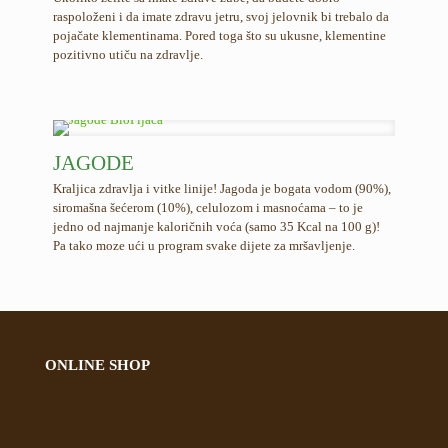
raspoloženi i da imate zdravu jetru, svoj jelovnik bi trebalo da
pojačate klementinama. Pored toga što su ukusne, klementine
pozitivno utiču na zdravlje.
JAGODE
Kraljica zdravlja i vitke linije! Jagoda je bogata vodom (90%),
siromašna šećerom (10%), celulozom i masnoćama – to je
jedno od najmanje kaloričnih voća (samo 35 Kcal na 100 g)!
Pa tako moze ući u program svake dijete za mršavljenje.
ONLINE SHOP