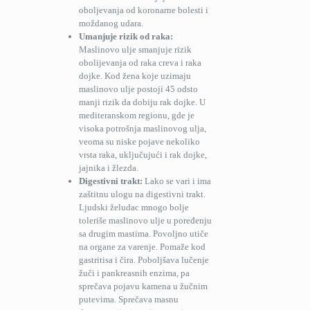
oboljevanja od koronarne bolesti i
moždanog udara.
Umanjuje rizik od raka:
Maslinovo ulje smanjuje rizik
obolijevanja od raka creva i raka
dojke. Kod žena koje uzimaju
maslinovo ulje postoji 45 odsto
manji rizik da dobiju rak dojke. U
mediteranskom regionu, gde je
visoka potrošnja maslinovog ulja,
veoma su niske pojave nekoliko
vrsta raka, uključujući i rak dojke,
jajnika i žlezda.
Digestivni trakt:
Lako se vari i ima
zaštitnu ulogu na digestivni trakt.
Ljudski želudac mnogo bolje
toleriše maslinovo ulje u poređenju
sa drugim mastima. Povoljno utiče
na organe za varenje. Pomaže kod
gastritisa i čira. Poboljšava lučenje
žuči i pankreasnih enzima, pa
sprečava pojavu kamena u žučnim
putevima. Sprečava masnu