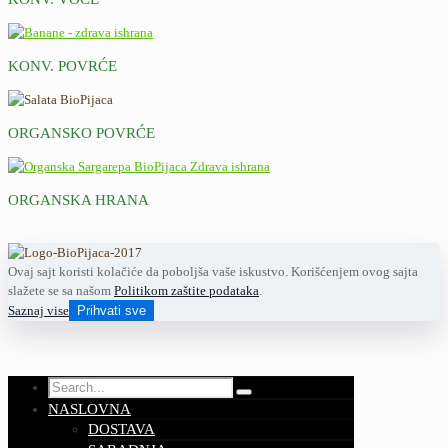
KONV. POVRĆE
ORGANSKO POVRĆE
ORGANSKA HRANA
Ovaj sajt koristi kolačiće da poboljša vaše iskustvo. Korišćenjem ovog sajta
slažete se sa našom
Politikom zaštite podataka
.
Saznaj vise
Prihvati sve
NASLOVNA
DOSTAVA