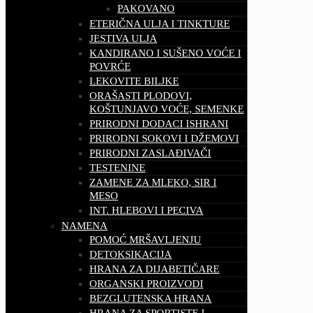
PAKOVANO
ETERIČNA ULJA I TINKTURE
JESTIVA ULJA
KANDIRANO I SUŠENO VOĆE I
POVRĆE
LEKOVITE BILJKE
ORAŠASTI PLODOVI,
KOŠTUNJAVO VOĆE, SEMENKE
PRIRODNI DODACI ISHRANI
PRIRODNI SOKOVI I DŽEMOVI
PRIRODNI ZASLAĐIVAČI
TESTENINE
ZAMENE ZA MLEKO, SIR I
MESO
INT. HLEBOVI I PECIVA
NAMENA
POMOĆ MRŠAVLJENJU
DETOKSIKACIJA
HRANA ZA DIJABETIČARE
ORGANSKI PROIZVODI
BEZGLUTENSKA HRANA
HRANA ZA SPORTISTE I