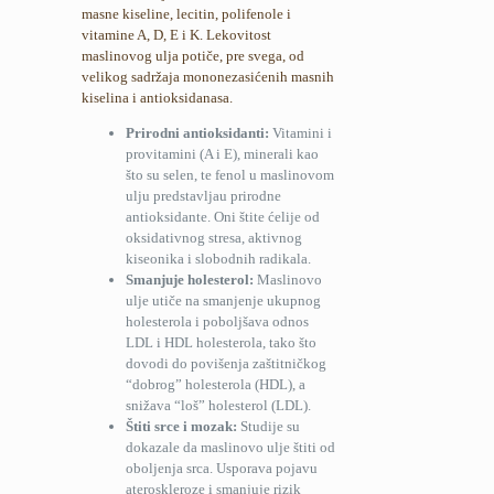
masne kiseline, lecitin, polifenole i
vitamine A, D, E i K. Lekovitost
maslinovog ulja potiče, pre svega, od
velikog sadržaja mononezasićenih masnih
kiselina i antioksidanasa.
Prirodni antioksidanti:
Vitamini i
provitamini (A i E), minerali kao
što su selen, te fenol u maslinovom
ulju predstavljau prirodne
antioksidante. Oni štite ćelije od
oksidativnog stresa, aktivnog
kiseonika i slobodnih radikala.
Smanjuje holesterol:
Maslinovo
ulje utiče na smanjenje ukupnog
holesterola i poboljšava odnos
LDL i HDL holesterola, tako što
dovodi do povišenja zaštitničkog
“dobrog” holesterola (HDL), a
snižava “loš” holesterol (LDL).
Štiti srce i mozak:
Studije su
dokazale da maslinovo ulje štiti od
oboljenja srca. Usporava pojavu
ateroskleroze i smanjuje rizik