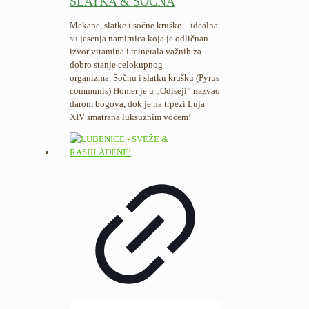
SLATKA & SOČNA
Mekane, slatke i sočne kruške – idealna
su jesenja namirnica koja je odličnan
izvor vitamina i minerala važnih za
dobro stanje celokupnog
organizma. Sočnu i slatku krušku (Pyrus
communis) Homer je u „Odiseji” nazvao
darom bogova, dok je na trpezi Luja
XIV smatrana luksuznim voćem!