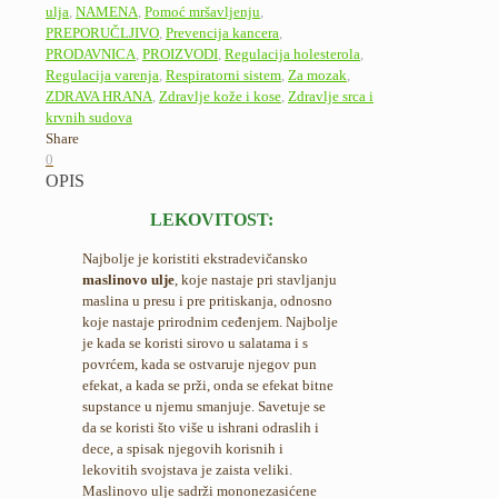
ulja
,
NAMENA
,
Pomoć mršavljenju
,
PREPORUČLJIVO
,
Prevencija kancera
,
PRODAVNICA
,
PROIZVODI
,
Regulacija holesterola
,
Regulacija varenja
,
Respiratorni sistem
,
Za mozak
,
ZDRAVA HRANA
,
Zdravlje kože i kose
,
Zdravlje srca i
krvnih sudova
Share
0
OPIS
LEKOVITOST:
Najbolje je koristiti ekstradevičansko
maslinovo ulje
, koje nastaje pri stavljanju
maslina u presu i pre pritiskanja, odnosno
koje nastaje prirodnim ceđenjem. Najbolje
je kada se koristi sirovo u salatama i s
povrćem, kada se ostvaruje njegov pun
efekat, a kada se prži, onda se efekat bitne
supstance u njemu smanjuje. Savetuje se
da se koristi što više u ishrani odraslih i
dece, a spisak njegovih korisnih i
lekovitih svojstava je zaista veliki.
Maslinovo ulje sadrži mononezasićene