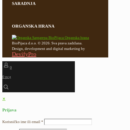
SARADNJA
ORGANSKA HRANA
BioPijaca d.o.o. © 2026. Sva prava zadržana.
Design, development and digital marketing by
DevifyPro
0
0 рсд
✕
Prijava
Korisničko ime ili email
*