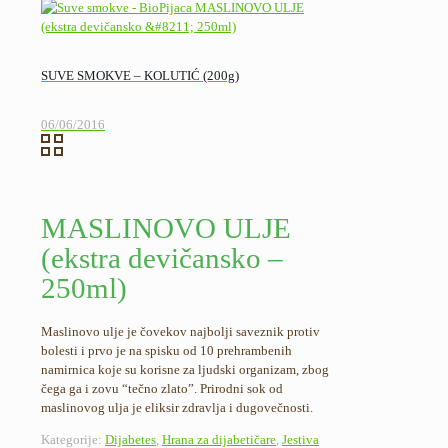
SUVE SMOKVE – KOLUTIĆ (200g)
06/06/2016
MASLINOVO ULJE
(ekstra devičansko –
250ml)
Maslinovo ulje je čovekov najbolji saveznik protiv
bolesti i prvo je na spisku od 10 prehrambenih
namirnica koje su korisne za ljudski organizam, zbog
čega ga i zovu “tečno zlato”. Prirodni sok od
maslinovog ulja je eliksir zdravlja i dugovečnosti.
Kategorije:
Dijabetes
,
Hrana za dijabetičare
,
Jestiva