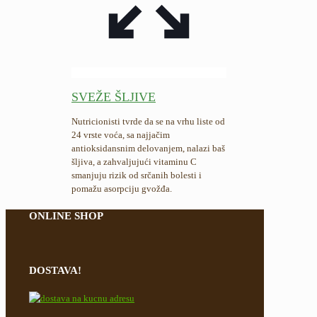
SVEŽE ŠLJIVE
Nutricionisti tvrde da se na vrhu liste od
24 vrste voća, sa najjačim
antioksidansnim delovanjem, nalazi baš
šljiva, a zahvaljujući vitaminu C
smanjuju rizik od srčanih bolesti i
pomažu asorpciju gvožđa.
ONLINE SHOP
DOSTAVA!