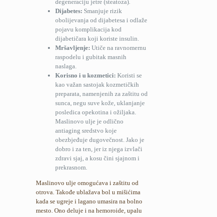
degeneraciju jetre (steatoza).
Dijabetes:
Smanjuje rizik
obolijevanja od dijabetesa i odlaže
pojavu komplikacija kod
dijabetičara koji koriste insulin.
Mršavljenje:
Utiče na ravnomernu
raspodelu i gubitak masnih
naslaga.
Korisno i u kozmetici:
Koristi se
kao važan sastojak kozmetičkih
preparata, namenjenih za zaštitu od
sunca, negu suve kože, uklanjanje
posledica opekotina i ožiljaka.
Maslinovo ulje je odlično
antiaging sredstvo koje
obezbjeđuje dugovečnost. Jako je
dobro i za ten, jer iz njega izvlači
zdravi sjaj, a kosu čini sjajnom i
prekrasnom.
Maslinovo ulje omogućava i zaštitu od
otrova. Takođe ublažava bol u mišićima
kada se ugreje i lagano umasira na bolno
mesto. Ono deluje i na hemoroide, upalu