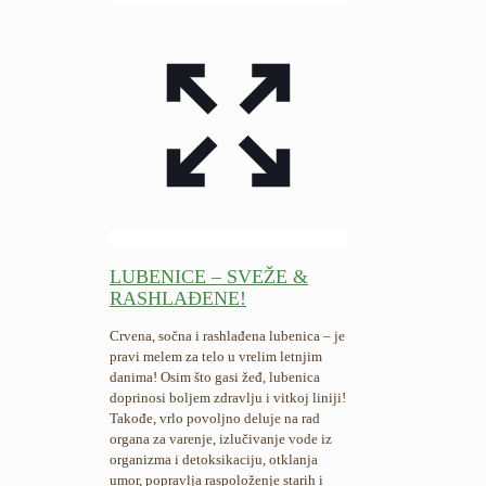
LUBENICE – SVEŽE &
RASHLAĐENE!
Crvena, sočna i rashlađena lubenica – je
pravi melem za telo u vrelim letnjim
danima! Osim što gasi žeđ, lubenica
doprinosi boljem zdravlju i vitkoj liniji!
Takođe, vrlo povoljno deluje na rad
organa za varenje, izlučivanje vode iz
organizma i detoksikaciju, otklanja
umor, popravlja raspoloženje starih i