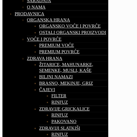
SARADNJA
O NAMA
PRODAVNICA
ORGANSKA HRANA
ORGANSKO VOĆE I POVRĆE
OSTALI ORGANSKI PROIZVODI
VOĆE I POVRĆE
PREMIUM VOĆE
PREMIUM POVRĆE
ZDRAVA HRANA
ŽITARICE, MAHUNARKE,
SEMENKE, MUSLI, KAŠE
BILJNI NAMAZI
BRASNO, MEKINJE, GRIZ
ČAJEVI
FILTER
RINFUZ
ZDRAVIJE GRICKALICE
RINFUZ
PAKOVANO
ZDRAVIJI SLATKIŠI
RINFUZ