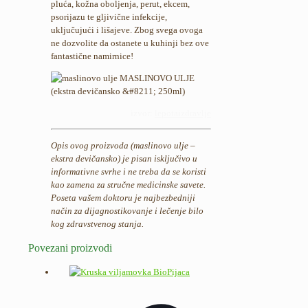
pluća, kožna oboljenja, perut, ekcem,
psorijazu te gljivične infekcije,
uključujući i lišajeve. Zbog svega ovoga
ne dozvolite da ostanete u kuhinji bez ove
fantastične namirnice!
izvor:
lepotaizdravlje
Opis ovog proizvoda (maslinovo ulje –
ekstra devičansko) je pisan isključivo u
informativne svrhe i ne treba da se koristi
kao zamena za stručne medicinske savete.
Poseta vašem doktoru je najbezbedniji
način za dijagnostikovanje i lečenje bilo
kog zdravstvenog stanja.
Povezani proizvodi