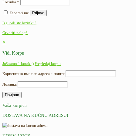
Lozinka
*
Zapamti me
Prijava
Izgubili ste lozinku?
Otvoriti nalog?
✕
Vidi Korpu
Još samo 1 korak ;)
Pregledaj korpu
Корисничко име или адреса е-поште
Лозинка
Vaša korpica
DOSTAVA NA KUĆNU ADRESU!
KONV. VOĆE