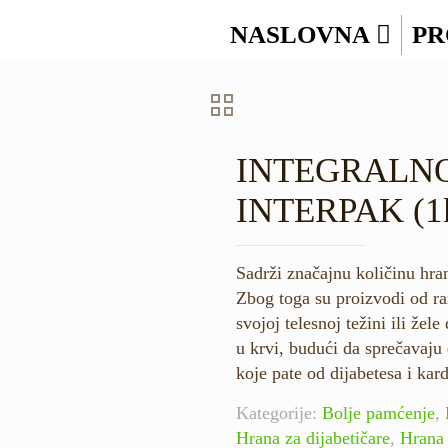
NASLOVNA
PR
INTEGRALNO
INTERPAK (1
Sadrži značajnu količinu hran
Zbog toga su proizvodi od r
svojoj telesnoj težini ili žel
u krvi, budući da sprečavaju 
koje pate od dijabetesa i kar
Kategorije:
Bolje pamćenje
,
Hrana za dijabetičare
,
Hrana 