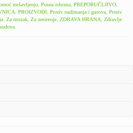
omoć mršavljenju
,
Posna ishrana
,
PREPORUČLJIVO
,
VNICA
,
PROIZVODI
,
Protiv nadimanja i gasova
,
Protiv
ja
,
Za mozak
,
Za umirenje
,
ZDRAVA HRANA
,
Zdravlje
 sudova