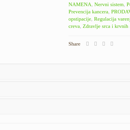
NAMENA
,
Nervni sistem
,
P
Prevencija kancera
,
PRODA
opstipacije
,
Regulacija varen
creva
,
Zdravlje srca i krvnih
Share