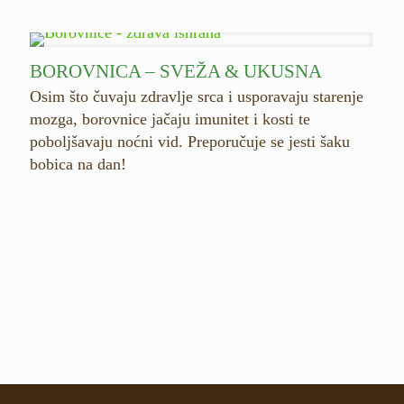
BOROVNICA – SVEŽA & UKUSNA
Osim što čuvaju zdravlje srca i usporavaju starenje
mozga, borovnice jačaju imunitet i kosti te
poboljšavaju noćni vid. Preporučuje se jesti šaku
bobica na dan!