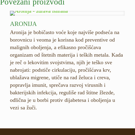
Povezani proizvodi
ARONIJA
Aronija je bobičasto voće koje najviše podseća na
borovnicu i veoma je korisna kod preventive od
malignih oboljenja, a efikasno pročišćava
organizam od štetnih materija i teških metala. Kada
je reč o lekovitim svojstvima, njih je teško sve
nabrojati: podstiče cirkulaciju, pročišćava krv,
ublažava migrene, utiče na rad želuca i creva,
popravlja imunit, sprečava razvoj virusnih i
bakterijskih infekcija, reguliše rad štitne žlezde,
odlična je u borbi protiv dijabetesa i oboljenja u
vezi sa žuči.