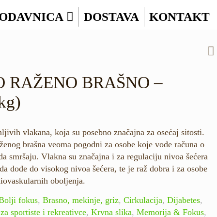
ODAVNICA
DOSTAVA
KONTAKT
 RAŽENO BRAŠNO –
kg)
ljivih vlakana, koja su posebno značajna za osećaj sitosti.
aženog brašna veoma pogodni za osobe koje vode računa o
e da smršaju. Vlakna su značajna i za regulaciju nivoa šećera
da dođe do visokog nivoa šećera, te je raž dobra i za osobe
diovaskularnih oboljenja.
Bolji fokus
,
Brasno, mekinje, griz
,
Cirkulacija
,
Dijabetes
,
za sportiste i rekreativce
,
Krvna slika
,
Memorija & Fokus
,