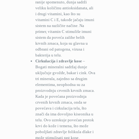
ranije spomenuto, dunja sadrži
veliku količinu antioksidanata, ali
i drugi vitamini, kao što su
vitamini C i E, takođe jačaju imuni
sistem na različite načine. Na
primer, vitamin C stimuliše imuni
sistem da poveća zalihe belih
krvnih zrnaca, koja su glavna u
odbrani od patogena, virusa i
bakterija u telu.
Cirkulacija i zdravlje kose
–
Bogati mineralni sadržaj dunje
uključuje gvožđe, bakar i cink. Ova
tri minerala, zajedno sa drugim
elementima, neophodna su za
proizvodnju crvenih krvnih zrnaca.
Kada je povećana proizvodnja
crvenih krvnih zrnaca, onda se
povećava i cirkulacija tela, što
znači da ima dovoljno kiseonika u
telu. Ovo uzrokuje povećan protok
krvi do kože i temena, što može
poboljšati zdravlje folikula dlake i
može stimulisati rast kose.