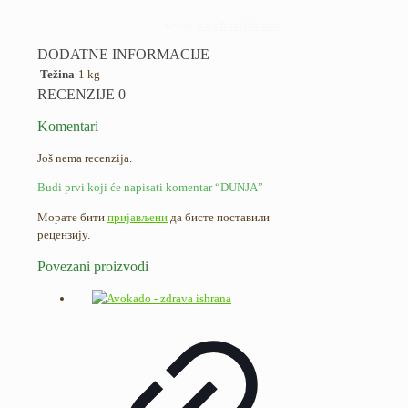
izvor:
najzdravijahrana
DODATNE INFORMACIJE
Težina
1 kg
RECENZIJE
0
Komentari
Još nema recenzija.
Budi prvi koji će napisati komentar “DUNJA”
Морате бити
пријављени
да бисте поставили
рецензију.
Povezani proizvodi