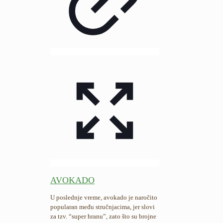
AVOKADO
U poslednje vreme, avokado je naročito
popularan među stručnjacima, jer slovi
za tzv. “super hranu”, zato što su brojne