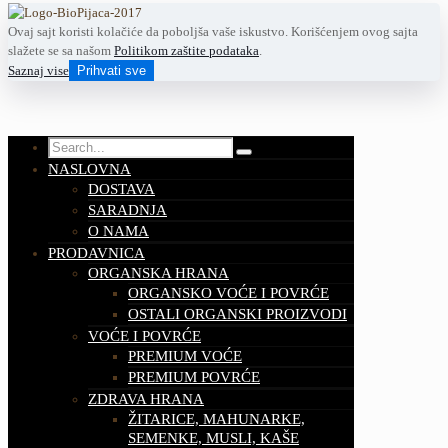
Ovaj sajt koristi kolačiće da poboljša vaše iskustvo. Korišćenjem ovog sajta
slažete se sa našom
Politikom zaštite podataka
.
Saznaj vise
Prihvati sve
NASLOVNA
DOSTAVA
SARADNJA
O NAMA
PRODAVNICA
ORGANSKA HRANA
ORGANSKO VOĆE I POVRĆE
OSTALI ORGANSKI PROIZVODI
VOĆE I POVRĆE
PREMIUM VOĆE
PREMIUM POVRĆE
ZDRAVA HRANA
ŽITARICE, MAHUNARKE,
SEMENKE, MUSLI, KAŠE