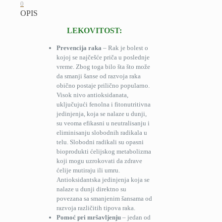
0
OPIS
LEKOVITOST:
Prevencija raka
– Rak je bolest o
kojoj se najčešće priča u poslednje
vreme. Zbog toga bilo šta što može
da smanji šanse od razvoja raka
obično postaje prilično popularno.
Visok nivo antioksidanata,
uključujući fenolna i fitonutritivna
jedinjenja, koja se nalaze u dunji,
su veoma efikasni u neutralisanju i
eliminisanju slobodnih radikala u
telu. Slobodni radikali su opasni
bioprodukti ćelijskog metabolizma
koji mogu uzrokovati da zdrave
ćelije mutiraju ili umru.
Antioksidantska jedinjenja koja se
nalaze u dunji direktno su
povezana sa smanjenim šansama od
razvoja različitih tipova raka.
Pomoć pri mršavljenju
– jedan od