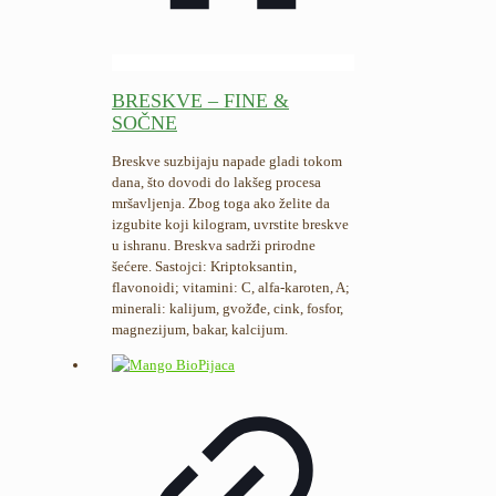
BRESKVE – FINE &
SOČNE
Breskve suzbijaju napade gladi tokom
dana, što dovodi do lakšeg procesa
mršavljenja. Zbog toga ako želite da
izgubite koji kilogram, uvrstite breskve
u ishranu. Breskva sadrži prirodne
šećere. Sastojci: Kriptoksantin,
flavonoidi; vitamini: C, alfa-karoten, A;
minerali: kalijum, gvožđe, cink, fosfor,
magnezijum, bakar, kalcijum.