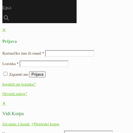
0 рсд
✕
Prijava
Korisničko ime ili email
*
Lozinka
*
Zapamti me
Prijava
Izgubili ste lozinku?
Otvoriti nalog?
✕
Vidi Korpu
Još samo 1 korak ;)
Pregledaj korpu