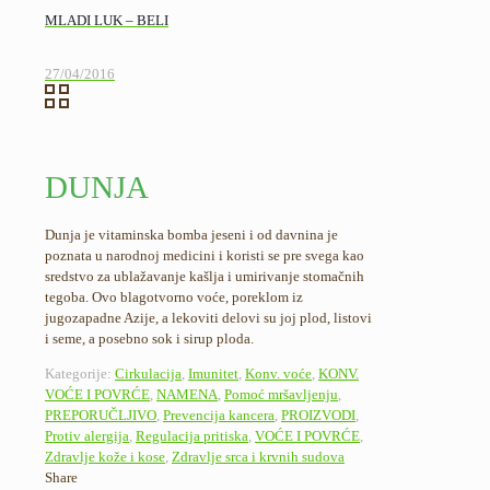
MLADI LUK – BELI
27/04/2016
DUNJA
Dunja je vitaminska bomba jeseni i od davnina je
poznata u narodnoj medicini i koristi se pre svega kao
sredstvo za ublažavanje kašlja i umirivanje stomačnih
tegoba. Ovo blagotvorno voće, poreklom iz
jugozapadne Azije, a lekoviti delovi su joj plod, listovi
i seme, a posebno sok i sirup ploda.
Kategorije:
Cirkulacija
,
Imunitet
,
Konv. voće
,
KONV.
VOĆE I POVRĆE
,
NAMENA
,
Pomoć mršavljenju
,
PREPORUČLJIVO
,
Prevencija kancera
,
PROIZVODI
,
Protiv alergija
,
Regulacija pritiska
,
VOĆE I POVRĆE
,
Zdravlje kože i kose
,
Zdravlje srca i krvnih sudova
Share