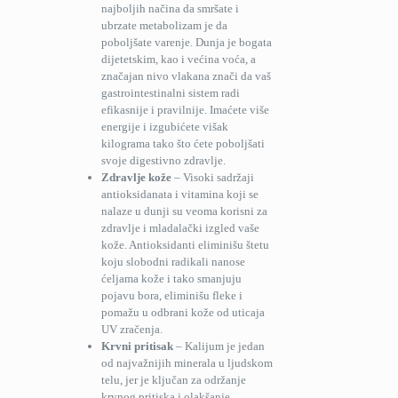
najboljih načina da smršate i
ubrzate metabolizam je da
poboljšate varenje. Dunja je bogata
dijetetskim, kao i većina voća, a
značajan nivo vlakana znači da vaš
gastrointestinalni sistem radi
efikasnije i pravilnije. Imaćete više
energije i izgubićete višak
kilograma tako što ćete poboljšati
svoje digestivno zdravlje.
Zdravlje kože
– Visoki sadržaji
antioksidanata i vitamina koji se
nalaze u dunji su veoma korisni za
zdravlje i mladalački izgled vaše
kože. Antioksidanti eliminišu štetu
koju slobodni radikali nanose
ćeljama kože i tako smanjuju
pojavu bora, eliminišu fleke i
pomažu u odbrani kože od uticaja
UV zračenja.
Krvni pritisak
– Kalijum je jedan
od najvažnijih minerala u ljudskom
telu, jer je ključan za održanje
krvnog pritiska i olakšanje