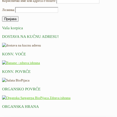
Корисничко име или адреса е-поште
Лозинка
Vaša korpica
DOSTAVA NA KUĆNU ADRESU!
KONV. VOĆE
KONV. POVRĆE
ORGANSKO POVRĆE
ORGANSKA HRANA