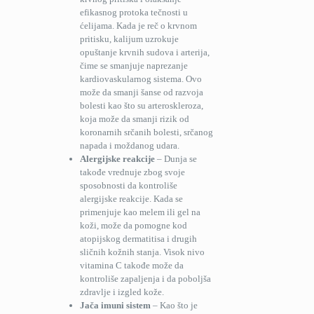
efikasnog protoka tečnosti u
ćelijama. Kada je reč o krvnom
pritisku, kalijum uzrokuje
opuštanje krvnih sudova i arterija,
čime se smanjuje naprezanje
kardiovaskularnog sistema. Ovo
može da smanji šanse od razvoja
bolesti kao što su arteroskleroza,
koja može da smanji rizik od
koronarnih srčanih bolesti, srčanog
napada i moždanog udara.
Alergijske reakcije
– Dunja se
takođe vrednuje zbog svoje
sposobnosti da kontroliše
alergijske reakcije. Kada se
primenjuje kao melem ili gel na
koži, može da pomogne kod
atopijskog dermatitisa i drugih
sličnih kožnih stanja. Visok nivo
vitamina C takođe može da
kontroliše zapaljenja i da poboljša
zdravlje i izgled kože.
Jača imuni sistem
– Kao što je