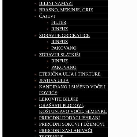
BILJNI NAMAZI
BRASNO, MEKINJE, GRIZ
ČAJEVI
FILTER
RINFUZ
ZDRAVIJE GRICKALICE
RINFUZ
PAKOVANO
ZDRAVIJI SLATKIŠI
RINFUZ
PAKOVANO
ETERIČNA ULJA I TINKTURE
JESTIVA ULJA
KANDIRANO I SUŠENO VOĆE I
POVRĆE
LEKOVITE BILJKE
ORAŠASTI PLODOVI,
KOŠTUNJAVO VOĆE, SEMENKE
PRIRODNI DODACI ISHRANI
PRIRODNI SOKOVI I DŽEMOVI
PRIRODNI ZASLAĐIVAČI
TESTENINE