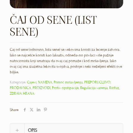
ČAJ OD SENE (LIST
SENE)
Čaj od sene (odnosno, lista sene) se vekovima koristi za lečenje zatvora.
Iako se najčešće koristi kao laksativ, odnedavno privlači više pažnje
nutricionista koji smatraju da ovaj čaj pomaže i kod mršavljenja. Iako
ovaj čaj ima izuzetna lekovita svojstva, postoje i neki neželjeni efekti ove
biljke.
Kategorije:
Čajevi
,
NAMENA
,
Pomoć mršavljenju
,
PREPORUČLJIVO
,
PRODAVNICA
,
PROIZVODI
,
Protiv opstipacije
,
Regulacija varenja
,
Rinfuz
,
ZDRAVA HRANA
Share
OPIS