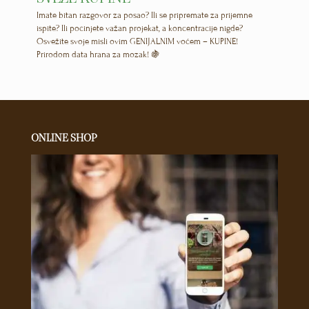
Imate bitan razgovor za posao? Ili se pripremate za prijemne
ispite? Ili počinjete važan projekat, a koncentracije nigde?
Osvežite svoje misli ovim GENIJALNIM voćem – KUPINE!
Prirodom data hrana za mozak!
🍇
ONLINE SHOP