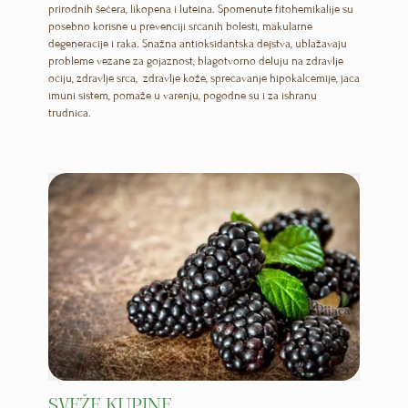
prirodnih šećera, likopena i luteina. Spomenute fitohemikalije su
posebno korisne u prevenciji srčanih bolesti, makularne
degeneracije i raka. Snažna antioksidantska dejstva, ublažavaju
probleme vezane za gojaznost, blagotvorno deluju na zdravlje
očiju, zdravlje srca, zdravlje kože, sprečavanje hipokalcemije, jača
imuni sistem, pomaže u varenju, pogodne su i za ishranu
trudnica.
SVEŽE KUPINE