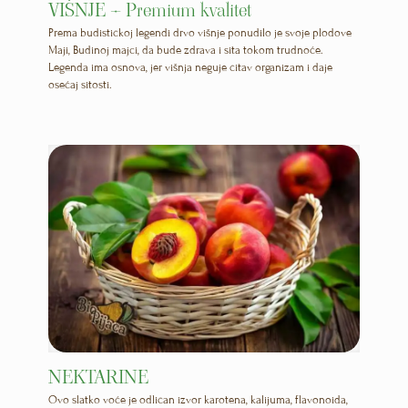
VIŠNJE – Premium kvalitet
Prema budističkoj legendi drvo višnje ponudilo je svoje plodove
Maji, Budinoj majci, da bude zdrava i sita tokom trudnoće.
Legenda ima osnova, jer višnja neguje čitav organizam i daje
osećaj sitosti.
NEKTARINE
Ovo slatko voće je odličan izvor karotena, kalijuma, flavonoida,