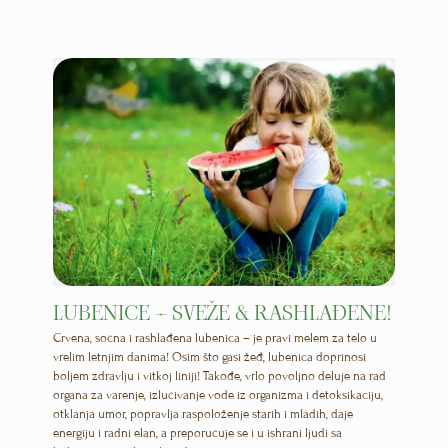
LUBENICE – SVEŽE & RASHLAĐENE!
Crvena, sočna i rashlađena lubenica – je pravi melem za telo u
vrelim letnjim danima! Osim što gasi žeđ, lubenica doprinosi
boljem zdravlju i vitkoj liniji! Takođe, vrlo povoljno deluje na rad
organa za varenje, izlučivanje vode iz organizma i detoksikaciju,
otklanja umor, popravlja raspoloženje starih i mladih, daje
energiju i radni elan, a preporučuje se i u ishrani ljudi sa