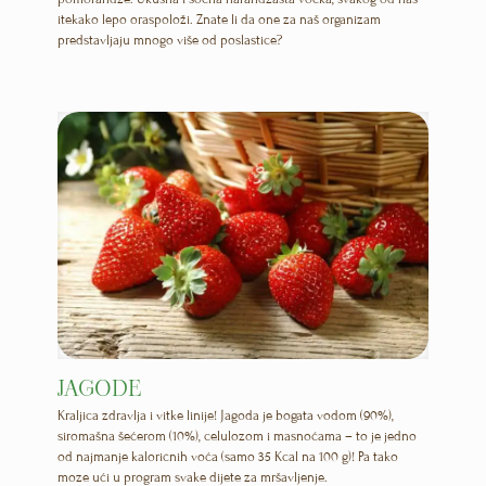
itekako lepo oraspoloži. Znate li da one za naš organizam
predstavljaju mnogo više od poslastice?
JAGODE
Kraljica zdravlja i vitke linije! Jagoda je bogata vodom (90%),
siromašna šećerom (10%), celulozom i masnoćama – to je jedno
od najmanje kaloričnih voća (samo 35 Kcal na 100 g)! Pa tako
moze ući u program svake dijete za mršavljenje.