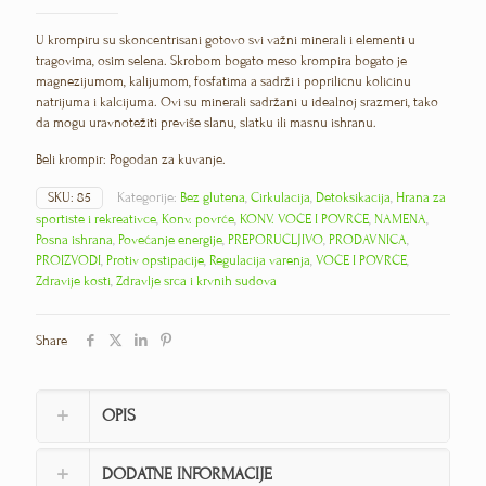
U krompiru su skoncentrisani gotovo svi važni minerali i elementi u
tragovima, osim selena. Skrobom bogato meso krompira bogato je
magnezijumom, kalijumom, fosfatima a sadrži i popriličnu količinu
natrijuma i kalcijuma. Ovi su minerali sadržani u idealnoj srazmeri, tako
da mogu uravnotežiti previše slanu, slatku ili masnu ishranu.
Beli krompir: Pogodan za kuvanje.
SKU:
85
Kategorije:
Bez glutena
,
Cirkulacija
,
Detoksikacija
,
Hrana za
sportiste i rekreativce
,
Konv. povrće
,
KONV. VOĆE I POVRĆE
,
NAMENA
,
Posna ishrana
,
Povećanje energije
,
PREPORUČLJIVO
,
PRODAVNICA
,
PROIZVODI
,
Protiv opstipacije
,
Regulacija varenja
,
VOĆE I POVRĆE
,
Zdravije kosti
,
Zdravlje srca i krvnih sudova
Share
OPIS
DODATNE INFORMACIJE