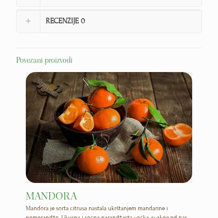
RECENZIJE
0
Povezani proizvodi
MANDORA
Mandora je sorta citrusa nastala ukrštanjem mandarine i
pomorandže. Ukusna i sočna narandžasta voćka, svakog od nas