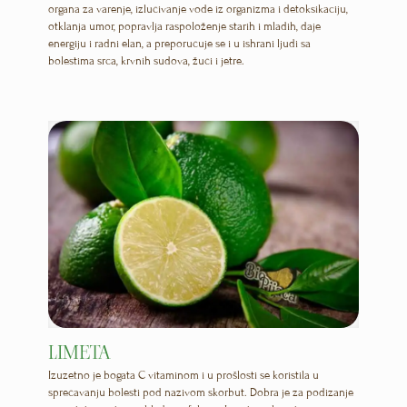
organa za varenje, izlučivanje vode iz organizma i detoksikaciju,
otklanja umor, popravlja raspoloženje starih i mladih, daje
energiju i radni elan, a preporučuje se i u ishrani ljudi sa
bolestima srca, krvnih sudova, žuči i jetre.
LIMETA
Izuzetno je bogata C vitaminom i u prošlosti se koristila u
sprečavanju bolesti pod nazivom skorbut. Dobra je za podizanje