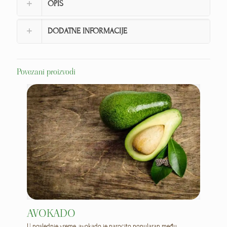
OPIS
DODATNE INFORMACIJE
Povezani proizvodi
AVOKADO
U poslednje vreme, avokado je naročito popularan među