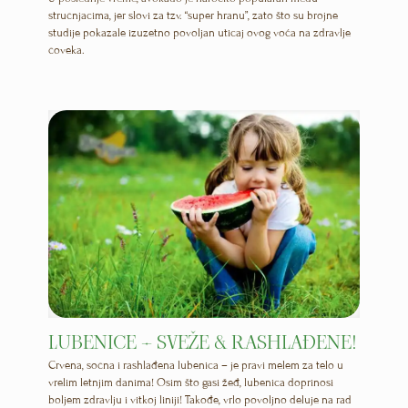
stručnjacima, jer slovi za tzv. “super hranu”, zato što su brojne
studije pokazale izuzetno povoljan uticaj ovog voća na zdravlje
čoveka.
LUBENICE – SVEŽE & RASHLAĐENE!
Crvena, sočna i rashlađena lubenica – je pravi melem za telo u
vrelim letnjim danima! Osim što gasi žeđ, lubenica doprinosi
boljem zdravlju i vitkoj liniji! Takođe, vrlo povoljno deluje na rad