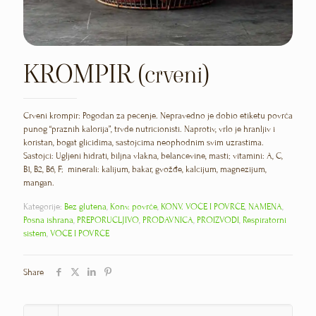
KROMPIR (crveni)
Crveni krompir: Pogodan za pečenje. Nepravedno je dobio etiketu povrća
punog “praznih kalorija”, trvde nutricionisti. Naprotiv, vrlo je hranljiv i
koristan, bogat glicidima, sastojcima neophodnim svim uzrastima.
Sastojci: Ugljeni hidrati, biljna vlakna, belančevine, masti; vitamini: A, C,
B1, B2, B6, F; minerali: kalijum, bakar, gvožđe, kalcijum, magnezijum,
mangan.
Kategorije:
Bez glutena
,
Konv. povrće
,
KONV. VOĆE I POVRĆE
,
NAMENA
,
Posna ishrana
,
PREPORUČLJIVO
,
PRODAVNICA
,
PROIZVODI
,
Respiratorni
sistem
,
VOĆE I POVRĆE
Share