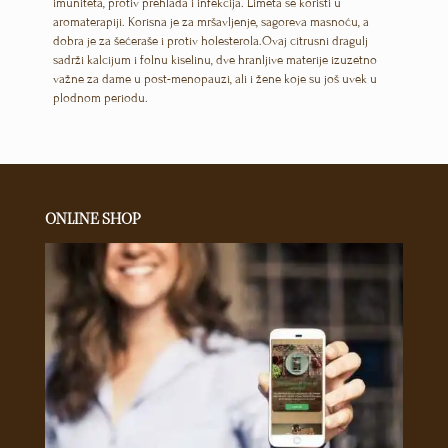
imuniteta, protiv prehlada i infekcija. Limeta se koristi u
aromaterapiji. Korisna je za mršavljenje, sagoreva masnoću, a
dobra je za šećeraše i protiv holesterola.Ovaj citrusni dragulj
sadrži kalcijum i folnu kiselinu, dve hranljive materije izuzetno
važne za dame u post-menopauzi, ali i žene koje su još uvek u
plodnom periodu.
ONLINE SHOP