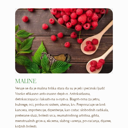
MALINE
Veruje se da je malina tolika stara da su je jeli i pećinski ljudi!
Visoko efikasno antivirusno dejstvo. Antoksidasna,
detoksicirajuća i laksativna svojstva. Blagotvorna za jetru,
bubrege, oči, probavni sistem, uterus, krv. Preporučuje se kod:
kancera, impotencije, dizenterije, kao čistač slobodnih radikala,
preterane sluzi, bolesti srca, reumatoidnog artritisa, gihta,
menstrualnih grčeva, ekcema, slabog varenja, povraćanja, dijaree,
kožnih bolesti.