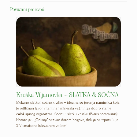
Povezani proizvodi
Kruška Viljamovka – SLATKA & SOČNA
Mekane, slatke i sočne kruške – idealna su jesenja namirnica koja
je odličnan izvor vitamina i minerala važnih za dobro stanje
celokupnog organizma. Sočnu i slatku krušku (Pyrus communis)
Homer je u „Odiseji” nazvao darom bogova, dok je na trpezi Luja
XIV smatrana luksuznim voćem!