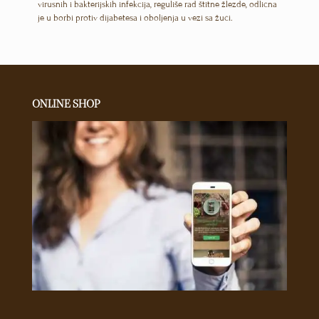
virusnih i bakterijskih infekcija, reguliše rad štitne žlezde, odlična
je u borbi protiv dijabetesa i oboljenja u vezi sa žuči.
ONLINE SHOP