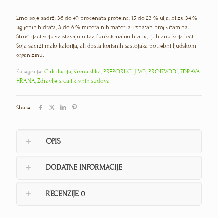
Zrno soje sadrži 36 do 40 procenata proteina, 15 do 23 % ulja, blizu 34 %
ugljenih hidrata, 3 do 6 % mineralnih materija i znatan broj vitamina.
Stručnjaci soju svrstavaju u tzv. funkcionalnu hranu, tj. hranu koja leči.
Soja sadrži malo kalorija, ali dosta korisnih sastojaka potrebni ljudskom
organizmu.
Kategorije:
Cirkulacija
,
Krvna slika
,
PREPORUČLJIVO
,
PROIZVODI
,
ZDRAVA
HRANA
,
Zdravlje srca i krvnih sudova
Share
OPIS
DODATNE INFORMACIJE
RECENZIJE
0