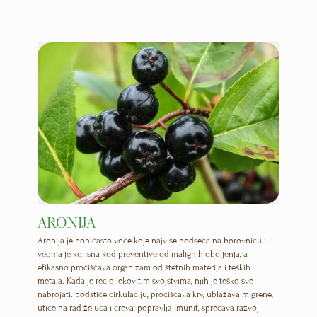
ARONIJA
Aronija je bobičasto voće koje najviše podseća na borovnicu i
veoma je korisna kod preventive od malignih oboljenja, a
efikasno pročišćava organizam od štetnih materija i teških
metala. Kada je reč o lekovitim svojstvima, njih je teško sve
nabrojati: podstiče cirkulaciju, pročišćava krv, ublažava migrene,
utiče na rad želuca i creva, popravlja imunit, sprečava razvoj