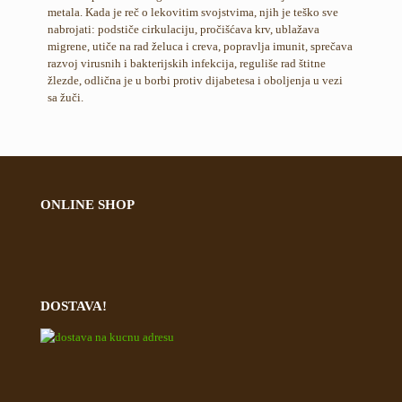
metala. Kada je reč o lekovitim svojstvima, njih je teško sve
nabrojati: podstiče cirkulaciju, pročišćava krv, ublažava
migrene, utiče na rad želuca i creva, popravlja imunit, sprečava
razvoj virusnih i bakterijskih infekcija, reguliše rad štitne
žlezde, odlična je u borbi protiv dijabetesa i oboljenja u vezi
sa žuči.
ONLINE SHOP
DOSTAVA!