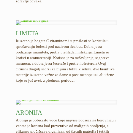
zdravlje čoveka.
LIMETA
Izuzetno je bogata C vitaminom i u prošlosti se koristila u
sprečavanju bolesti pod nazivom skorbut. Dobra je za
podizanje imuniteta, protiv prehlada i infekcija. Limeta se
koristi u aromaterapiji. Korisna je za mršavljenje, sagoreva
masnoću, a dobra je za šećeraše i protiv holesterola.Ovaj
citrusni dragulj sadrži kalcijum i folnu kiselinu, dve hranljive
materije izuzetno važne za dame u post-menopauzi, ali i žene
koje su još uvek u plodnom periodu.
ARONIJA
Aronija je bobičasto voće koje najviše podseća na borovnicu i
veoma je korisna kod preventive od malignih oboljenja, a
efikasno pročišćava organizam od štetnih materija i teških