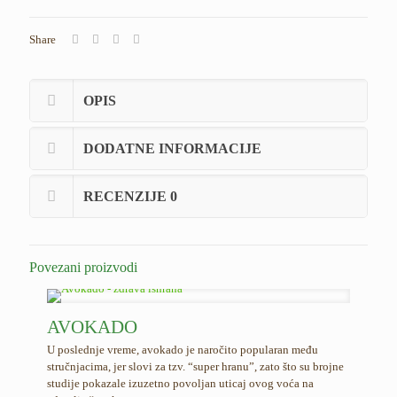
Share
OPIS
DODATNE INFORMACIJE
RECENZIJE
0
Povezani proizvodi
AVOKADO
U poslednje vreme, avokado je naročito popularan među
stručnjacima, jer slovi za tzv. “super hranu”, zato što su brojne
studije pokazale izuzetno povoljan uticaj ovog voća na