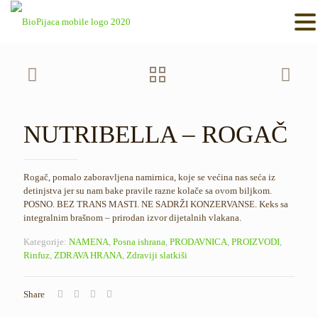
NUTRIBELLA – ROGAČ
Rogač, pomalo zaboravljena namirnica, koje se većina nas seća iz
detinjstva jer su nam bake pravile razne kolače sa ovom biljkom.
POSNO. BEZ TRANS MASTI. NE SADRŽI KONZERVANSE. Keks sa
integralnim brašnom – prirodan izvor dijetalnih vlakana.
Kategorije:
NAMENA
,
Posna ishrana
,
PRODAVNICA
,
PROIZVODI
,
Rinfuz
,
ZDRAVA HRANA
,
Zdraviji slatkiši
Share