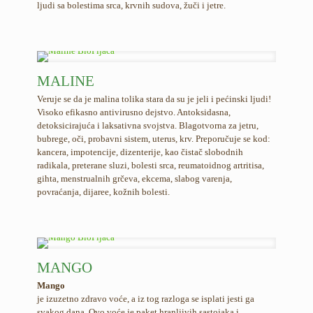
ljudi sa bolestima srca, krvnih sudova, žuči i jetre.
MALINE
Veruje se da je malina tolika stara da su je jeli i pećinski ljudi!
Visoko efikasno antivirusno dejstvo. Antoksidasna,
detoksicirajuća i laksativna svojstva. Blagotvorna za jetru,
bubrege, oči, probavni sistem, uterus, krv. Preporučuje se kod:
kancera, impotencije, dizenterije, kao čistač slobodnih
radikala, preterane sluzi, bolesti srca, reumatoidnog artritisa,
gihta, menstrualnih grčeva, ekcema, slabog varenja,
povraćanja, dijaree, kožnih bolesti.
MANGO
Mango
je izuzetno zdravo voće, a iz tog razloga se isplati jesti ga
svakog dana. Ovo voće je paket hranljivih sastojaka i