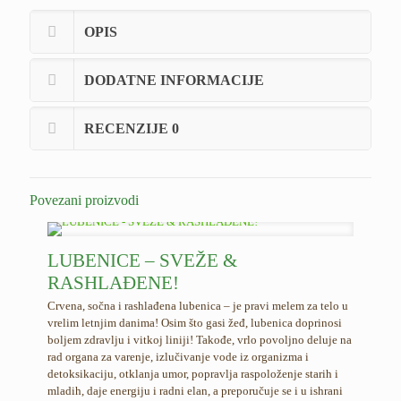
OPIS
DODATNE INFORMACIJE
RECENZIJE
0
Povezani proizvodi
LUBENICE – SVEŽE &
RASHLAĐENE!
Crvena, sočna i rashlađena lubenica – je pravi melem za telo u
vrelim letnjim danima! Osim što gasi žeđ, lubenica doprinosi
boljem zdravlju i vitkoj liniji! Takođe, vrlo povoljno deluje na
rad organa za varenje, izlučivanje vode iz organizma i
detoksikaciju, otklanja umor, popravlja raspoloženje starih i
mladih, daje energiju i radni elan, a preporučuje se i u ishrani