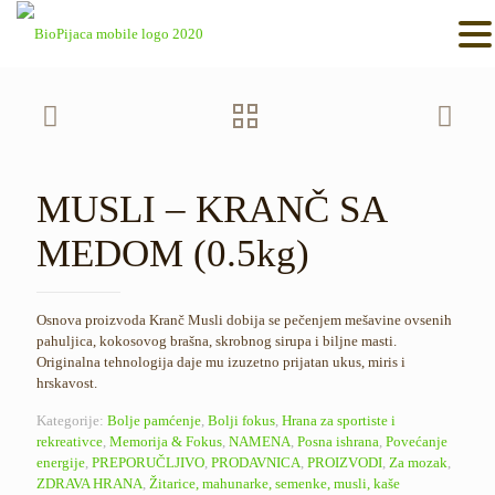
MUSLI – KRANČ SA
MEDOM (0.5kg)
Osnova proizvoda Kranč Musli dobija se pečenjem mešavine ovsenih
pahuljica, kokosovog brašna, skrobnog sirupa i biljne masti.
Originalna tehnologija daje mu izuzetno prijatan ukus, miris i
hrskavost.
Kategorije:
Bolje pamćenje
,
Bolji fokus
,
Hrana za sportiste i
rekreativce
,
Memorija & Fokus
,
NAMENA
,
Posna ishrana
,
Povećanje
energije
,
PREPORUČLJIVO
,
PRODAVNICA
,
PROIZVODI
,
Za mozak
,
ZDRAVA HRANA
,
Žitarice, mahunarke, semenke, musli, kaše