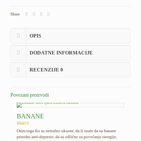
Share
OPIS
DODATNE INFORMACIJE
RECENZIJE
0
Povezani proizvodi
BANANE
Ocenjeno
Osim toga što su nerealno ukusne, da li znate da su banane
5.00
prirodni anti-depresiv, da su odlične za povećanje energije,
od 5