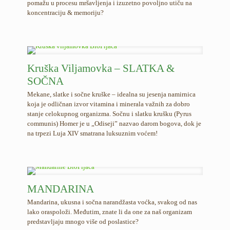
pomažu u procesu mršavljenja i izuzetno povoljno utiču na
koncentraciju & memoriju?
Kruška Viljamovka – SLATKA &
SOČNA
Mekane, slatke i sočne kruške – idealna su jesenja namirnica
koja je odličnan izvor vitamina i minerala važnih za dobro
stanje celokupnog organizma. Sočnu i slatku krušku (Pyrus
communis) Homer je u „Odiseji” nazvao darom bogova, dok je
na trpezi Luja XIV smatrana luksuznim voćem!
MANDARINA
Mandarina, ukusna i sočna narandžasta voćka, svakog od nas
lako oraspoloži. Međutim, znate li da one za naš organizam
predstavljaju mnogo više od poslastice?