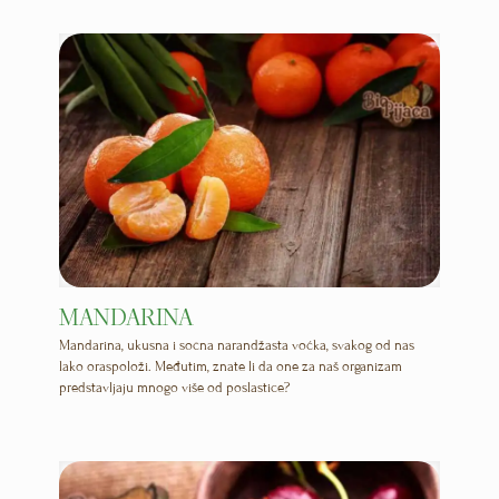
MANDARINA
Mandarina, ukusna i sočna narandžasta voćka, svakog od nas
lako oraspoloži. Međutim, znate li da one za naš organizam
predstavljaju mnogo više od poslastice?