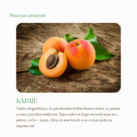
Povezani proizvodi
KAJSIJE
Vitalni stogodišnjaci iz pakistanske doline Hunza dobar su primer
učinka prirodne medicine. Tajna njihove dugovečnosti krije se u
jednoj voćki – kajsiji. Zdravstvene koristi ove voćke zaista su
impresivne!