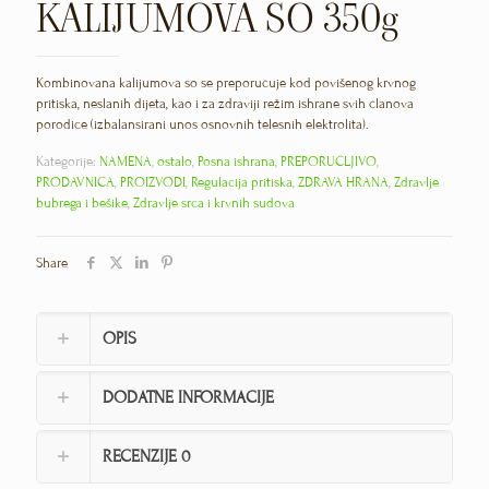
KALIJUMOVA SO 350g
Kombinovana kalijumova so se preporučuje kod povišenog krvnog
pritiska, neslanih dijeta, kao i za zdraviji režim ishrane svih članova
porodice (izbalansirani unos osnovnih telesnih elektrolita).
Kategorije:
NAMENA
,
ostalo
,
Posna ishrana
,
PREPORUČLJIVO
,
PRODAVNICA
,
PROIZVODI
,
Regulacija pritiska
,
ZDRAVA HRANA
,
Zdravlje
bubrega i bešike
,
Zdravlje srca i krvnih sudova
Share
OPIS
DODATNE INFORMACIJE
RECENZIJE
0