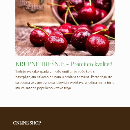
KRUPNE TREŠNJE – Premium kvalitet!
Trešnje svakako spadaju među omiljenije voće koje s
nestrpljenjem čekamo da nam u proleće zamiriše. Pored toga što
su veoma ukusne pune su lekovitih svojstava, a jedina mana im je
što im sezona poprilično kratko traje.
ONLINE SHOP