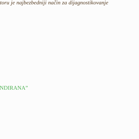
oru je najbezbedniji način za dijagnostikovanje
 KANDIRANA”