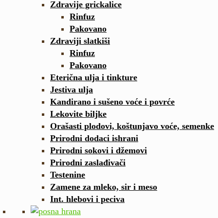
Zdravije grickalice
Rinfuz
Pakovano
Zdraviji slatkiši
Rinfuz
Pakovano
Eterična ulja i tinkture
Jestiva ulja
Kandirano i sušeno voće i povrće
Lekovite biljke
Orašasti plodovi, koštunjavo voće, semenke
Prirodni dodaci ishrani
Prirodni sokovi i džemovi
Prirodni zaslađivači
Testenine
Zamene za mleko, sir i meso
Int. hlebovi i peciva