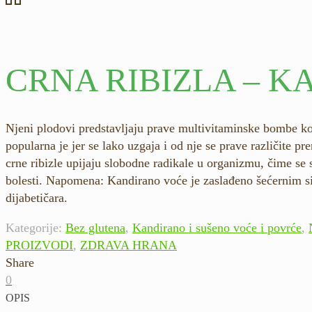
CRNA RIBIZLA – 
Njeni plodovi predstavljaju prave multivitaminske bombe koje
popularna je jer se lako uzgaja i od nje se prave različite p
crne ribizle upijaju slobodne radikale u organizmu, čime se
bolesti. Napomena: Kandirano voće je zaslađeno šećernim si
dijabetičara.
Kategorije:
Bez glutena
,
Kandirano i sušeno voće i povrće
,
PROIZVODI
,
ZDRAVA HRANA
Share
0
OPIS