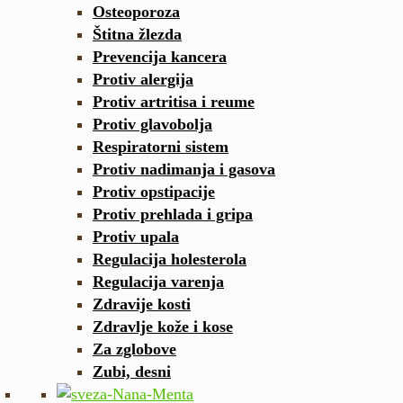
Osteoporoza
Štitna žlezda
Prevencija kancera
Protiv alergija
Protiv artritisa i reume
Protiv glavobolja
Respiratorni sistem
Protiv nadimanja i gasova
Protiv opstipacije
Protiv prehlada i gripa
Protiv upala
Regulacija holesterola
Regulacija varenja
Zdravije kosti
Zdravlje kože i kose
Za zglobove
Zubi, desni