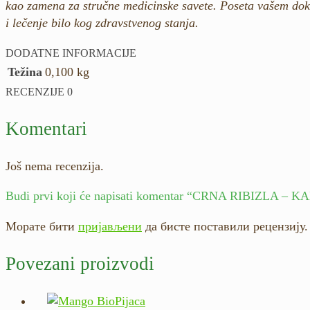
kao zamena za stručne medicinske savete. Poseta vašem dokt
i lečenje bilo kog zdravstvenog stanja.
DODATNE INFORMACIJE
Težina
0,100 kg
RECENZIJE
0
Komentari
Još nema recenzija.
Budi prvi koji će napisati komentar “CRNA RIBIZLA –
Морате бити
пријављени
да бисте поставили рецензију.
Povezani proizvodi