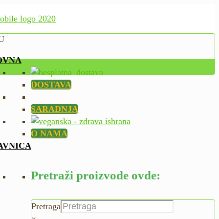
U
OVNA
DOSTAVA
SARADNJA
O NAMA
AVNICA
Pretraži proizvode ovde:
Pretraga
×