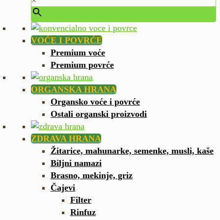
VOĆE I POVRĆE
Premium voće
Premium povrće
ORGANSKA HRANA
Organsko voće i povrće
Ostali organski proizvodi
ZDRAVA HRANA
Žitarice, mahunarke, semenke, musli, kaše
Biljni namazi
Brasno, mekinje, griz
Čajevi
Filter
Rinfuz