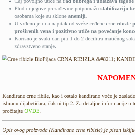
Čaj povoljno utiče na
rad bubrega i ublažava tegob
Plod i njegove prerađevine potpomažu
stabilizaciju k
osobama koje su sklone
anemiji
.
Utvrđeno je i da napitak od sveže ceđene crne ribizle
p
proširenih vena i pozitivno utiče na povećanje konc
Korisno je svaki dan piti 1 do 2 decilitra matičnog sok
zdravstveno stanje.
NAPOME
Kandirane crne ribile
, kao i ostalo kandirano voće je zaslađ
ishranu dijabetičara, čak ni tip 2. Za detaljne informacije o
pročitajte
OVDE
.
Opis ovog proizvoda (Kandirane crne ribizle) je pisan isključ