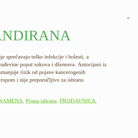
KANDIRANA
 sprečavaju teške infekcije i bolesti, a
rerađevine poput sokova i džemova. Antocijani iz
 smanjuje rizik od pojave kancerogenih
rupom i nije preporučljivo za ishranu
NAMENA
,
Posna ishrana
,
PRODAVNICA
,