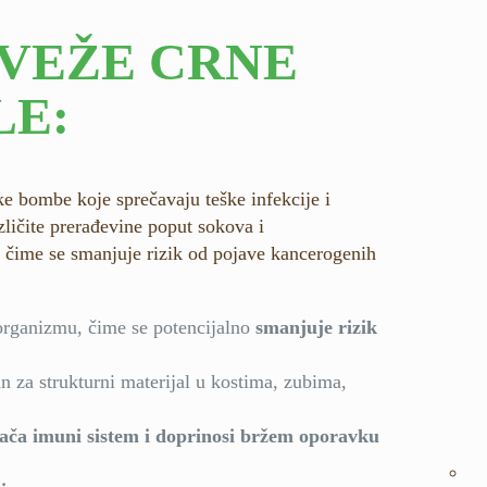
SVEŽE CRNE
LE:
ke bombe koje sprečavaju teške infekcije i
azličite prerađevine poput sokova i
 čime se smanjuje rizik od pojave kancerogenih
organizmu, čime se potencijalno
smanjuje rizik
an za strukturni materijal u kostima, zubima,
jača imuni sistem i doprinosi bržem oporavku