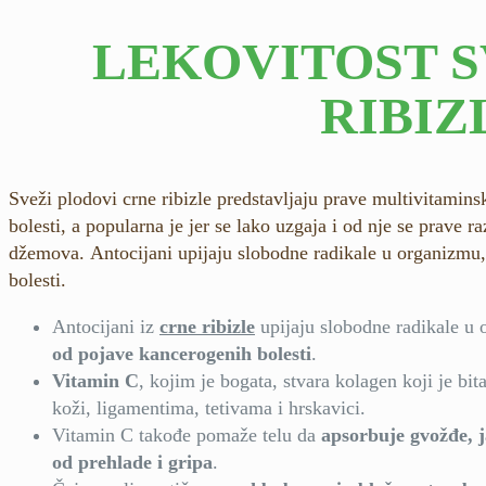
LEKOVITOST 
RIBIZ
Sveži plodovi crne ribizle predstavljaju prave multivitamins
bolesti, a popularna je jer se lako uzgaja i od nje se prave r
džemova. Antocijani upijaju slobodne radikale u organizmu,
bolesti.
Antocijani iz
crne ribizle
upijaju slobodne radikale u 
od pojave kancerogenih bolesti
.
Vitamin C
, kojim je bogata, stvara kolagen koji je bit
koži, ligamentima, tetivama i hrskavici.
Vitamin C takođe pomaže telu da
apsorbuje gvožđe, 
od prehlade i gripa
.