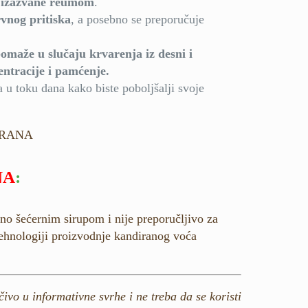
e izazvane reumom
.
rvnog pritiska
, a posebno se preporučuje
omaže u slučaju krvarenja iz desni i
entracije i pamćenje.
a u toku dana kako biste poboljšalji svoje
NA
:
eno šećernim sirupom i nije preporučljivo za
 tehnologiji proizvodnje kandiranog voća
ivo u informativne svrhe i ne treba da se koristi