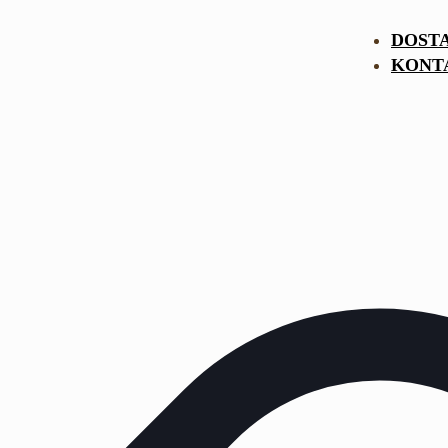
DOST
KONT