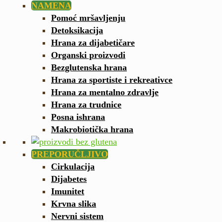
NAMENA
Pomoć mršavljenju
Detoksikacija
Hrana za dijabetičare
Organski proizvodi
Bezglutenska hrana
Hrana za sportiste i rekreativce
Hrana za mentalno zdravlje
Hrana za trudnice
Posna ishrana
Makrobiotička hrana
PREPORUČLJIVO
Cirkulacija
Dijabetes
Imunitet
Krvna slika
Nervni sistem