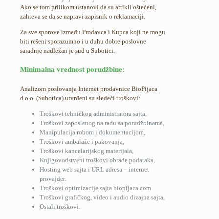
Ako se tom prilikom ustanovi da su artikli oštećeni,
zahteva se da se napravi zapisnik o reklamaciji.
Za sve sporove između Prodavca i Kupca koji ne mogu
biti rešeni sporazumno i u duhu dobre poslovne
saradnje nadležan je sud u Subotici.
Minimalna vrednost porudžbine:
Analizom poslovanja Internet prodavnice BioPijaca
d.o.o. (Subotica) utvrđeni su sledeći troškovi:
Troškovi tehničkog administratora sajta,
Troškovi zaposlenog na radu sa porudžbinama,
Manipulacija robom i dokumentacijom,
Troškovi ambalaže i pakovanja,
Troškovi kancelarijskog materijala,
Knjigovodstveni troškovi obrade podataka,
Hosting web sajta i URL adresa – internet
provajder.
Troškovi optimizacije sajta biopijaca.com
Troškovi grafičkog, video i audio dizajna sajta,
Ostali troškovi.