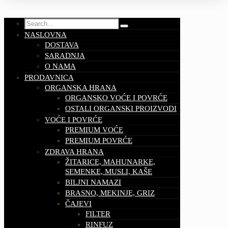
NASLOVNA
DOSTAVA
SARADNJA
O NAMA
PRODAVNICA
ORGANSKA HRANA
ORGANSKO VOĆE I POVRĆE
OSTALI ORGANSKI PROIZVODI
VOĆE I POVRĆE
PREMIUM VOĆE
PREMIUM POVRĆE
ZDRAVA HRANA
ŽITARICE, MAHUNARKE,
SEMENKE, MUSLI, KAŠE
BILJNI NAMAZI
BRASNO, MEKINJE, GRIZ
ČAJEVI
FILTER
RINFUZ