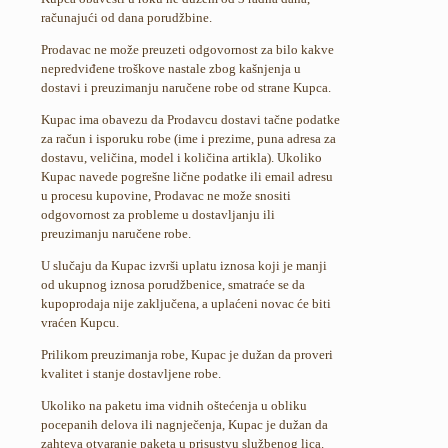
računajući od dana porudžbine.
Prodavac ne može preuzeti odgovornost za bilo kakve
nepredviđene troškove nastale zbog kašnjenja u
dostavi i preuzimanju naručene robe od strane Kupca.
Kupac ima obavezu da Prodavcu dostavi tačne podatke
za račun i isporuku robe (ime i prezime, puna adresa za
dostavu, veličina, model i količina artikla). Ukoliko
Kupac navede pogrešne lične podatke ili email adresu
u procesu kupovine, Prodavac ne može snositi
odgovornost za probleme u dostavljanju ili
preuzimanju naručene robe.
U slučaju da Kupac izvrši uplatu iznosa koji je manji
od ukupnog iznosa porudžbenice, smatraće se da
kupoprodaja nije zaključena, a uplaćeni novac će biti
vraćen Kupcu.
Prilikom preuzimanja robe, Kupac je dužan da proveri
kvalitet i stanje dostavljene robe.
Ukoliko na paketu ima vidnih oštećenja u obliku
pocepanih delova ili nagnječenja, Kupac je dužan da
zahteva otvaranje paketa u prisustvu službenog lica.