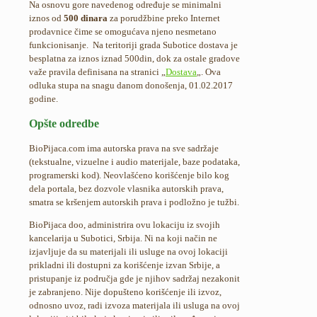
Na osnovu gore navedenog određuje se minimalni
iznos od
500 dinara
za porudžbine preko Internet
prodavnice čime se omogućava njeno nesmetano
funkcionisanje. Na teritoriji grada Subotice dostava je
besplatna za iznos iznad 500din, dok za ostale gradove
važe pravila definisana na stranici „
Dostava
„. Ova
odluka stupa na snagu danom donošenja, 01.02.2017
godine.
Opšte odredbe
BioPijaca.com ima autorska prava na sve sadržaje
(tekstualne, vizuelne i audio materijale, baze podataka,
programerski kod). Neovlašćeno korišćenje bilo kog
dela portala, bez dozvole vlasnika autorskih prava,
smatra se kršenjem autorskih prava i podložno je tužbi.
BioPijaca doo, administrira ovu lokaciju iz svojih
kancelarija u Subotici, Srbija. Ni na koji način ne
izjavljuje da su materijali ili usluge na ovoj lokaciji
prikladni ili dostupni za korišćenje izvan Srbije, a
pristupanje iz područja gde je njihov sadržaj nezakonit
je zabranjeno. Nije dopušteno korišćenje ili izvoz,
odnosno uvoz, radi izvoza materijala ili usluga na ovoj