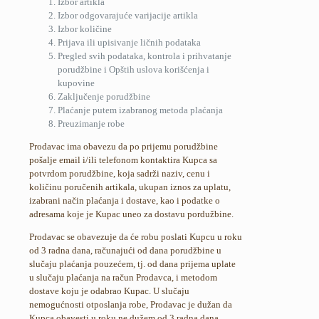
Izbor artikla
Izbor odgovarajuće varijacije artikla
Izbor količine
Prijava ili upisivanje ličnih podataka
Pregled svih podataka, kontrola i prihvatanje
porudžbine i Opštih uslova korišćenja i
kupovine
Zaključenje porudžbine
Plaćanje putem izabranog metoda plaćanja
Preuzimanje robe
Prodavac ima obavezu da po prijemu porudžbine
pošalje email i/ili telefonom kontaktira Kupca sa
potvrdom porudžbine, koja sadrži naziv, cenu i
količinu poručenih artikala, ukupan iznos za uplatu,
izabrani način plaćanja i dostave, kao i podatke o
adresama koje je Kupac uneo za dostavu pordužbine.
Prodavac se obavezuje da će robu poslati Kupcu u roku
od 3 radna dana, računajući od dana porudžbine u
slučaju plaćanja pouzećem, tj. od dana prijema uplate
u slučaju plaćanja na račun Prodavca, i metodom
dostave koju je odabrao Kupac. U slučaju
nemogućnosti otposlanja robe, Prodavac je dužan da
Kupca obavesti u roku ne dužem od 3 radna dana,