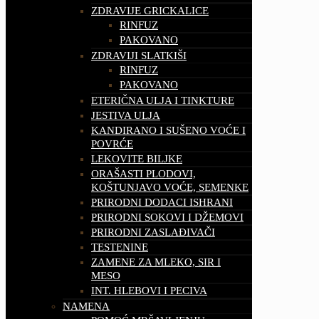
ZDRAVIJE GRICKALICE
RINFUZ
PAKOVANO
ZDRAVIJI SLATKIŠI
RINFUZ
PAKOVANO
ETERIČNA ULJA I TINKTURE
JESTIVA ULJA
KANDIRANO I SUŠENO VOĆE I
POVRĆE
LEKOVITE BILJKE
ORAŠASTI PLODOVI,
KOŠTUNJAVO VOĆE, SEMENKE
PRIRODNI DODACI ISHRANI
PRIRODNI SOKOVI I DŽEMOVI
PRIRODNI ZASLAĐIVAČI
TESTENINE
ZAMENE ZA MLEKO, SIR I
MESO
INT. HLEBOVI I PECIVA
NAMENA