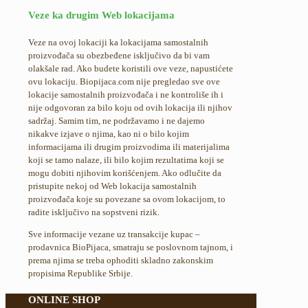
Veze ka drugim Web lokacijama
Veze na ovoj lokaciji ka lokacijama samostalnih
proizvođača su obezbeđene isključivo da bi vam
olakšale rad. Ako budete koristili ove veze, napustićete
ovu lokaciju. Biopijaca.com nije pregledao sve ove
lokacije samostalnih proizvođača i ne kontroliše ih i
nije odgovoran za bilo koju od ovih lokacija ili njihov
sadržaj. Samim tim, ne podržavamo i ne dajemo
nikakve izjave o njima, kao ni o bilo kojim
informacijama ili drugim proizvodima ili materijalima
koji se tamo nalaze, ili bilo kojim rezultatima koji se
mogu dobiti njihovim korišćenjem. Ako odlučite da
pristupite nekoj od Web lokacija samostalnih
proizvođača koje su povezane sa ovom lokacijom, to
radite isključivo na sopstveni rizik.
Sve informacije vezane uz transakcije kupac –
prodavnica BioPijaca, smatraju se poslovnom tajnom, i
prema njima se treba ophoditi skladno zakonskim
propisima Republike Srbije.
ONLINE SHOP