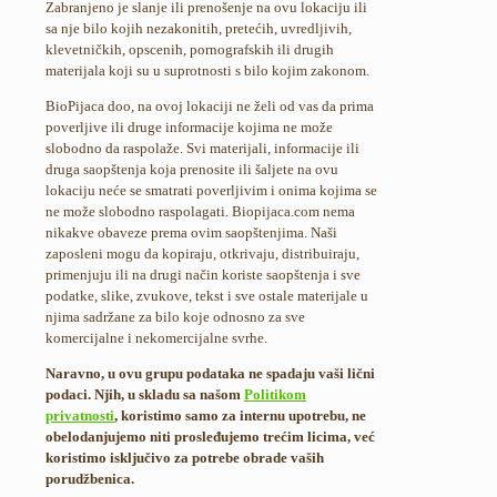
Zabranjeno je slanje ili prenošenje na ovu lokaciju ili
sa nje bilo kojih nezakonitih, pretećih, uvredljivih,
klevetničkih, opscenih, pornografskih ili drugih
materijala koji su u suprotnosti s bilo kojim zakonom.
BioPijaca doo, na ovoj lokaciji ne želi od vas da prima
poverljive ili druge informacije kojima ne može
slobodno da raspolaže. Svi materijali, informacije ili
druga saopštenja koja prenosite ili šaljete na ovu
lokaciju neće se smatrati poverljivim i onima kojima se
ne može slobodno raspolagati. Biopijaca.com nema
nikakve obaveze prema ovim saopštenjima. Naši
zaposleni mogu da kopiraju, otkrivaju, distribuiraju,
primenjuju ili na drugi način koriste saopštenja i sve
podatke, slike, zvukove, tekst i sve ostale materijale u
njima sadržane za bilo koje odnosno za sve
komercijalne i nekomercijalne svrhe.
Naravno, u ovu grupu podataka ne spadaju vaši lični
podaci. Njih, u skladu sa našom
Politikom
privatnosti
, koristimo samo za internu upotrebu, ne
obelodanjujemo niti prosleđujemo trećim licima, već
koristimo isključivo za potrebe obrade vaših
porudžbenica.