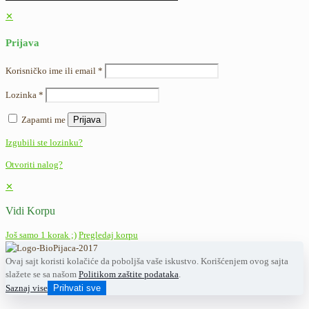
✕
Prijava
Korisničko ime ili email
*
Lozinka
*
Zapamti me
Prijava
Izgubili ste lozinku?
Otvoriti nalog?
✕
Vidi Korpu
Još samo 1 korak ;)
Pregledaj korpu
Ovaj sajt koristi kolačiće da poboljša vaše iskustvo. Korišćenjem ovog sajta
slažete se sa našom
Politikom zaštite podataka
.
Saznaj vise
Prihvati sve