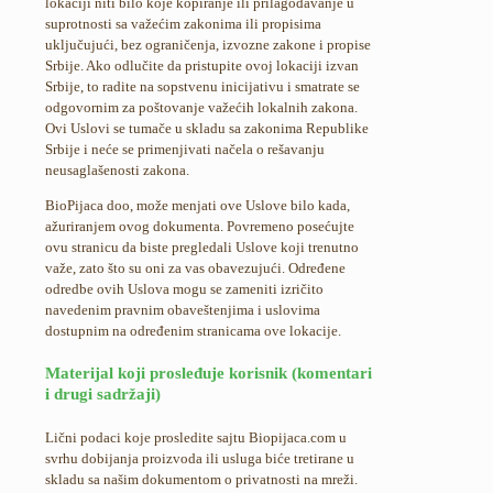
lokaciji niti bilo koje kopiranje ili prilagođavanje u
suprotnosti sa važećim zakonima ili propisima
uključujući, bez ograničenja, izvozne zakone i propise
Srbije. Ako odlučite da pristupite ovoj lokaciji izvan
Srbije, to radite na sopstvenu inicijativu i smatrate se
odgovornim za poštovanje važećih lokalnih zakona.
Ovi Uslovi se tumače u skladu sa zakonima Republike
Srbije i neće se primenjivati načela o rešavanju
neusaglašenosti zakona.
BioPijaca doo, može menjati ove Uslove bilo kada,
ažuriranjem ovog dokumenta. Povremeno posećujte
ovu stranicu da biste pregledali Uslove koji trenutno
važe, zato što su oni za vas obavezujući. Određene
odredbe ovih Uslova mogu se zameniti izričito
navedenim pravnim obaveštenjima i uslovima
dostupnim na određenim stranicama ove lokacije.
Materijal koji prosleđuje korisnik (komentari
i drugi sadržaji)
Lični podaci koje prosledite sajtu Biopijaca.com u
svrhu dobijanja proizvoda ili usluga biće tretirane u
skladu sa našim dokumentom o privatnosti na mreži.