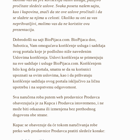
pročitate sledeće uslove. Svaka poseta našem sajtu,
kao i kupovina, znači da ste ove uslove pročitali i da
se slažete sa njima u celosti. Ukoliko su oni za vas
neprihvatljivi, molimo vas da ne koristite ovu
prezentaciju.
Dobrodošli na sajt BioPijaca.com. BioPijaca doo,
Subotica, Vam omogućava korišćenje usluga i sadržaja
svog portala koje je podložno niže navedenim
Uslovima korišćenja. Uslovi korišćenja se primenjuju
na sve sadržaje i usluge BioPijaca.com. Korišćenjem
bilo kog dela portala, smatra se da su korisnici
upoznati sa ovim uslovima, kao i da prihvataju
korišćenje sadržaja ovog portala isključivo za ličnu
upotrebu i na sopstvenu odgovornost.
Sva naručena roba putem web prodavnice Prodavca
obavezujuća je za Kupca i Prodavca istovremeno, i ne
može biti otkazana ili izmenjena bez prethodnog
dogovora obe strane.
Kupac se obavezuje da će tokom naručivanja robe
preko web prodavnice Prodavca pratiti sledeće korake: