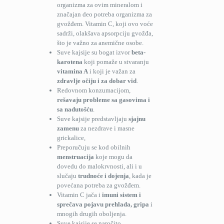
organizma za ovim mineralom i
značajan deo potreba organizma za
gvožđem. Vitamin C, koji ovo voće
sadrži, olakšava apsorpciju gvožđa,
što je važno za anemične osobe.
Suve kajsije su bogat izvor
beta-
karotena
koji pomaže u stvaranju
vitamina A
i koji je važan za
zdravlje očiju i za dobar vid
.
Redovnom konzumacijom,
rešavaju probleme sa gasovima i
sa nadutošću
.
Suve kajsije predstavljaju
sjajnu
zamenu
za nezdrave i masne
grickalice,
Preporučuju se kod obilnih
menstruacija
koje mogu da
dovedu do malokrvnosti, ali i u
slučaju
trudnoće i dojenja
, kada je
povećana potreba za gvožđem.
Vitamin C jača i
imuni sistem i
sprečava pojavu prehlada, gripa
i
mnogih drugih oboljenja.
Suve kajsije se naročito