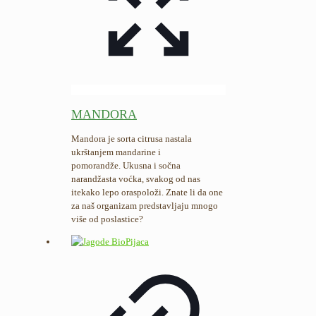
MANDORA
Mandora je sorta citrusa nastala
ukrštanjem mandarine i
pomorandže. Ukusna i sočna
narandžasta voćka, svakog od nas
itekako lepo oraspoloži. Znate li da one
za naš organizam predstavljaju mnogo
više od poslastice?