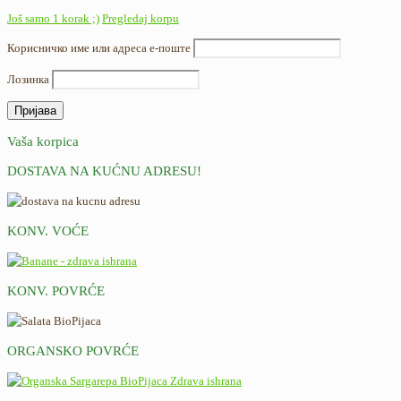
Još samo 1 korak ;)
Pregledaj korpu
Корисничко име или адреса е-поште
Лозинка
Vaša korpica
DOSTAVA NA KUĆNU ADRESU!
KONV. VOĆE
KONV. POVRĆE
ORGANSKO POVRĆE