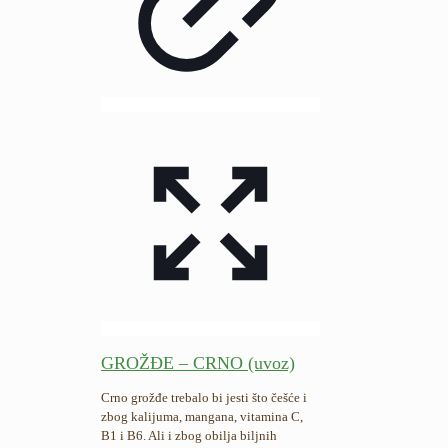
GROŽĐE – CRNO (uvoz)
Crno grožđe trebalo bi jesti što češće i
zbog kalijuma, mangana, vitamina C,
B1 i B6. Ali i zbog obilja biljnih