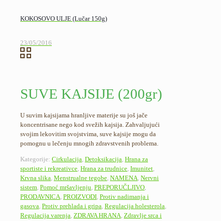
KOKOSOVO ULJE (Lučar 150g)
23/05/2016
SUVE KAJSIJE (200gr)
U suvim kajsijama hranljive materije su još jače
koncentrisane nego kod svežih kajsija. Zahvaljujući
svojim lekovitim svojstvima, suve kajsije mogu da
pomognu u lečenju mnogih zdravstvenih problema.
Kategorije:
Cirkulacija
,
Detoksikacija
,
Hrana za
sportiste i rekreativce
,
Hrana za trudnice
,
Imunitet
,
Krvna slika
,
Menstrualne tegobe
,
NAMENA
,
Nervni
sistem
,
Pomoć mršavljenju
,
PREPORUČLJIVO
,
PRODAVNICA
,
PROIZVODI
,
Protiv nadimanja i
gasova
,
Protiv prehlada i gripa
,
Regulacija holesterola
,
Regulacija varenja
,
ZDRAVA HRANA
,
Zdravlje srca i