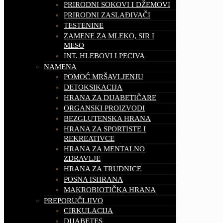
PRIRODNI SOKOVI I DŽEMOVI
PRIRODNI ZASLAĐIVAČI
TESTENINE
ZAMENE ZA MLEKO, SIR I
MESO
INT. HLEBOVI I PECIVA
NAMENA
POMOĆ MRŠAVLJENJU
DETOKSIKACIJA
HRANA ZA DIJABETIČARE
ORGANSKI PROIZVODI
BEZGLUTENSKA HRANA
HRANA ZA SPORTISTE I
REKREATIVCE
HRANA ZA MENTALNO
ZDRAVLJE
HRANA ZA TRUDNICE
POSNA ISHRANA
MAKROBIOTIČKA HRANA
PREPORUČLJIVO
CIRKULACIJA
DIJABETES