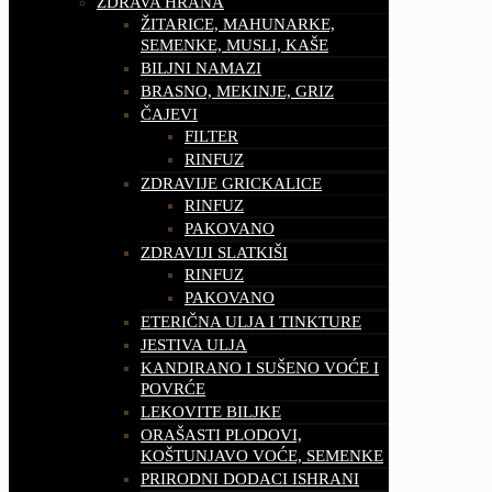
ZDRAVA HRANA
ŽITARICE, MAHUNARKE,
SEMENKE, MUSLI, KAŠE
BILJNI NAMAZI
BRASNO, MEKINJE, GRIZ
ČAJEVI
FILTER
RINFUZ
ZDRAVIJE GRICKALICE
RINFUZ
PAKOVANO
ZDRAVIJI SLATKIŠI
RINFUZ
PAKOVANO
ETERIČNA ULJA I TINKTURE
JESTIVA ULJA
KANDIRANO I SUŠENO VOĆE I
POVRĆE
LEKOVITE BILJKE
ORAŠASTI PLODOVI,
KOŠTUNJAVO VOĆE, SEMENKE
PRIRODNI DODACI ISHRANI