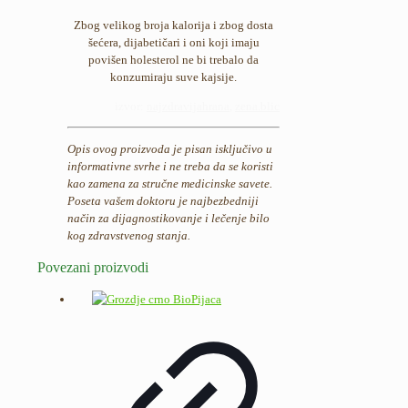
Zbog velikog broja kalorija i zbog dosta
šećera, dijabetičari i oni koji imaju
povišen holesterol ne bi trebalo da
konzumiraju suve kajsije.
izvor:
najzdravijahrana
,
zena.blic
Opis ovog proizvoda je pisan isključivo u
informativne svrhe i ne treba da se koristi
kao zamena za stručne medicinske savete.
Poseta vašem doktoru je najbezbedniji
način za dijagnostikovanje i lečenje bilo
kog zdravstvenog stanja.
Povezani proizvodi