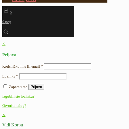
0
0 рсд
✕
Prijava
Korisničko ime ili email
*
Lozinka
*
Zapamti me
Prijava
Izgubili ste lozinku?
Otvoriti nalog?
✕
Vidi Korpu