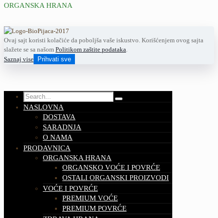
ORGANSKA HRANA
Ovaj sajt koristi kolačiće da poboljša vaše iskustvo. Korišćenjem ovog sajta
slažete se sa našom
Politikom zaštite podataka
.
Saznaj vise
Prihvati sve
NASLOVNA
DOSTAVA
SARADNJA
O NAMA
PRODAVNICA
ORGANSKA HRANA
ORGANSKO VOĆE I POVRĆE
OSTALI ORGANSKI PROIZVODI
VOĆE I POVRĆE
PREMIUM VOĆE
PREMIUM POVRĆE