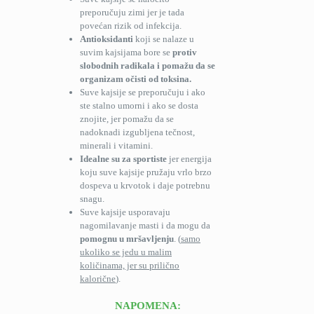
preporučuju zimi jer je tada
povećan rizik od infekcija.
Antioksidanti
koji se nalaze u
suvim kajsijama bore se
protiv
slobodnih radikala i pomažu da se
organizam očisti od toksina.
Suve kajsije se preporučuju i ako
ste stalno umorni i ako se dosta
znojite, jer pomažu da se
nadoknadi izgubljena tečnost,
minerali i vitamini.
Idealne su za sportiste
jer energija
koju suve kajsije pružaju vrlo brzo
dospeva u krvotok i daje potrebnu
snagu.
Suve kajsije usporavaju
nagomilavanje masti i da mogu da
pomognu u mršavljenju
. (
samo
ukoliko se jedu u malim
količinama, jer su prilično
kalorične
).
NAPOMENA: