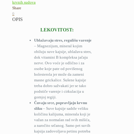
krvnih sudova
Share
0
OPIS
LEKOVITOST:
Ublažavaju stres, regulišu varenje
– Magnezijum, mineral kojim
obiluju suve kajsije, ublažava stres,
dok vitamini B kompleksa jačaju
nerve. Ovo voće je odlično i za
osobe koje pate od povišenog
holesterola jer može da zameni
masne grickalice. Sušene kajsije
treba dobro sažvakati jer se tako
podstiče varenje i cirkulacija u
gornjoj regiji.
Čuvaju srce, popravljaju krvnu
sliku
– Suve kajsije sadrže veliku
količinu kalijuma, minerala koji je
važan za normalan rad svih mišića,
a naročito srčanog. Samo pet suvih
kajsija zadovoljava petinu potreba