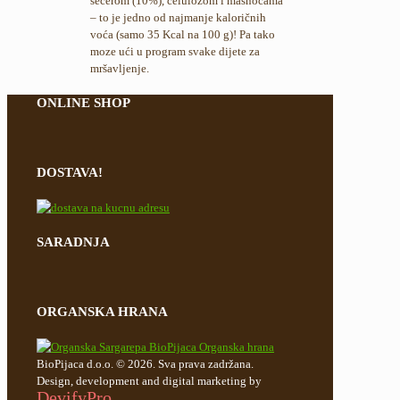
šećerom (10%), celulozom i masnoćama
– to je jedno od najmanje kaloričnih
voća (samo 35 Kcal na 100 g)! Pa tako
moze ući u program svake dijete za
mršavljenje.
ONLINE SHOP
DOSTAVA!
SARADNJA
ORGANSKA HRANA
BioPijaca d.o.o. © 2026. Sva prava zadržana.
Design, development and digital marketing by
DevifyPro