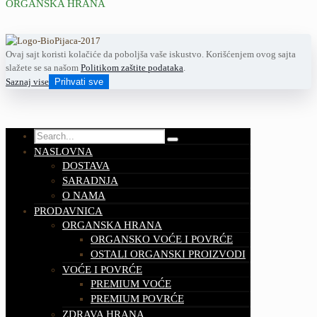
ORGANSKA HRANA
Ovaj sajt koristi kolačiće da poboljša vaše iskustvo. Korišćenjem ovog sajta
slažete se sa našom
Politikom zaštite podataka
.
Saznaj vise
Prihvati sve
NASLOVNA
DOSTAVA
SARADNJA
O NAMA
PRODAVNICA
ORGANSKA HRANA
ORGANSKO VOĆE I POVRĆE
OSTALI ORGANSKI PROIZVODI
VOĆE I POVRĆE
PREMIUM VOĆE
PREMIUM POVRĆE
ZDRAVA HRANA