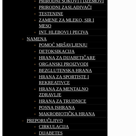
PRIRODNI SOKOVI I DŽEMOVI
PRIRODNI ZASLAĐIVAČI
TESTENINE
ZAMENE ZA MLEKO, SIR I
MESO
INT. HLEBOVI I PECIVA
NAMENA
POMOĆ MRŠAVLJENJU
DETOKSIKACIJA
HRANA ZA DIJABETIČARE
ORGANSKI PROIZVODI
BEZGLUTENSKA HRANA
HRANA ZA SPORTISTE I
REKREATIVCE
HRANA ZA MENTALNO
ZDRAVLJE
HRANA ZA TRUDNICE
POSNA ISHRANA
MAKROBIOTIČKA HRANA
PREPORUČLJIVO
CIRKULACIJA
DIJABETES