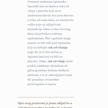
četrnaest studenata ispitanika.
Upoređivana su dejstva soka od
višnje i placebo koji su se
studentima davali dva puta dnevno
u roku od osam dana, uz intenzivne
vežbe koje su uključivale
kontrakcije lakta u toku četvrtog
dana od početka uvođenja
suplemenata. Bol i gubitak snage
znatno su bili niži kod ispitanika
koji su dobijali
sok od višanja
nego što je to bio slučaj sa
ispitanicima koji su bili na
placebo. Dalje,
sok od višnje
može
pružiti olakšanje obolelima od
gihta (posebno bolnim oblikom
artritisa), a to je zahvaljujući tome
što poseduje izvanredna
protivupalna svojstva.
izvor:
najzdravijahrana
Opis ovog proizvoda je pisan isključivo u
informativne svrhe i ne treba da se koristi