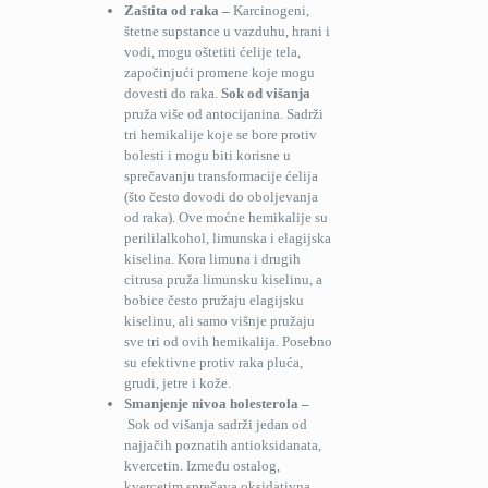
Zaštita od raka –
Karcinogeni,
štetne supstance u vazduhu, hrani i
vodi, mogu oštetiti ćelije tela,
započinjući promene koje mogu
dovesti do raka.
Sok od višanja
pruža više od antocijanina. Sadrži
tri hemikalije koje se bore protiv
bolesti i mogu biti korisne u
sprečavanju transformacije ćelija
(što često dovodi do oboljevanja
od raka). Ove moćne hemikalije su
perililalkohol, limunska i elagijska
kiselina. Kora limuna i drugih
citrusa pruža limunsku kiselinu, a
bobice često pružaju elagijsku
kiselinu, ali samo višnje pružaju
sve tri od ovih hemikalija. Posebno
su efektivne protiv raka pluća,
grudi, jetre i kože.
Smanjenje nivoa holesterola –
Sok od višanja sadrži jedan od
najjačih poznatih antioksidanata,
kvercetin. Između ostalog,
kvercetim sprečava oksidativna