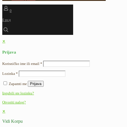
0
0 рсд
✕
Prijava
Korisničko ime ili email
*
Lozinka
*
Zapamti me
Prijava
Izgubili ste lozinku?
Otvoriti nalog?
✕
Vidi Korpu