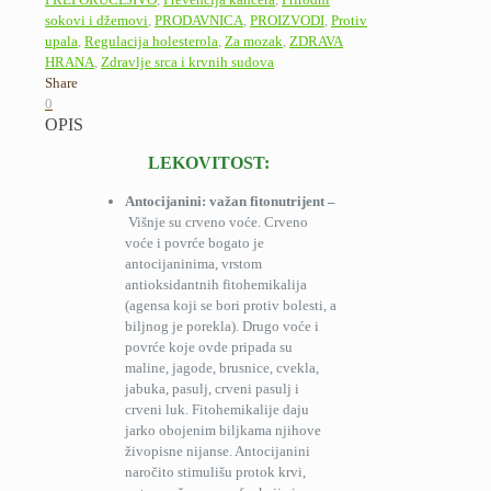
sokovi i džemovi
,
PRODAVNICA
,
PROIZVODI
,
Protiv
upala
,
Regulacija holesterola
,
Za mozak
,
ZDRAVA
HRANA
,
Zdravlje srca i krvnih sudova
Share
0
OPIS
LEKOVITOST:
Antocijanini: važan fitonutrijent –
Višnje su crveno voće. Crveno
voće i povrće bogato je
antocijaninima, vrstom
antioksidantnih fitohemikalija
(agensa koji se bori protiv bolesti, a
biljnog je porekla). Drugo voće i
povrće koje ovde pripada su
maline, jagode, brusnice, cvekla,
jabuka, pasulj, crveni pasulj i
crveni luk. Fitohemikalije daju
jarko obojenim biljkama njihove
živopisne nijanse. Antocijanini
naročito stimulišu protok krvi,