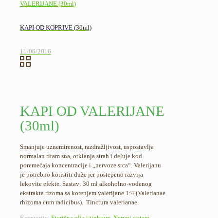
KAPI OD KOPRIVE (30ml)
11/06/2016
KAPI OD VALERIJANE
(30ml)
Smanjuje uznemirenost, razdražljivost, uspostavlja
normalan ritam sna, otklanja strah i deluje kod
poremećaja koncentracije i „nervoze srca“. Valerijanu
je potrebno koristiti duže jer postepeno razvija
lekovite efekte. Sastav: 30 ml alkoholno-vodenog
ekstrakta rizoma sa korenjem valerijane 1:4 (Valerianae
rhizoma cum radicibus). Tinctura valerianae.
Kategorije:
Eterična ulja i tinkture
,
Nervni sistem
,