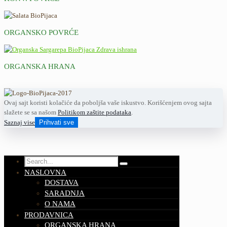
ORGANSKO POVRĆE
ORGANSKA HRANA
Ovaj sajt koristi kolačiće da poboljša vaše iskustvo. Korišćenjem ovog sajta
slažete se sa našom
Politikom zaštite podataka
.
Saznaj vise
Prihvati sve
NASLOVNA
DOSTAVA
SARADNJA
O NAMA
PRODAVNICA
ORGANSKA HRANA