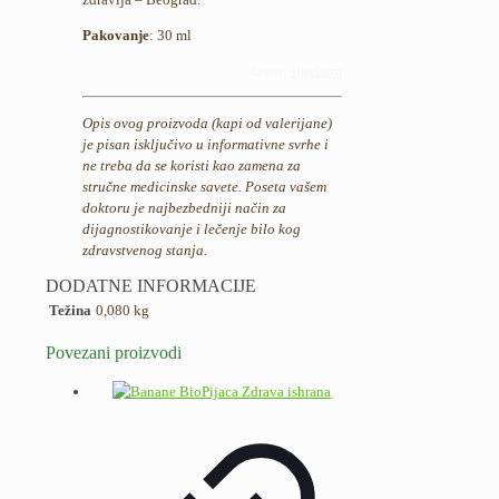
Pakovanje
: 30 ml
izvor:
sinefarm
Opis ovog proizvoda (kapi od valerijane)
je pisan isključivo u informativne svrhe i
ne treba da se koristi kao zamena za
stručne medicinske savete. Poseta vašem
doktoru je najbezbedniji način za
dijagnostikovanje i lečenje bilo kog
zdravstvenog stanja.
DODATNE INFORMACIJE
Težina
0,080 kg
Povezani proizvodi