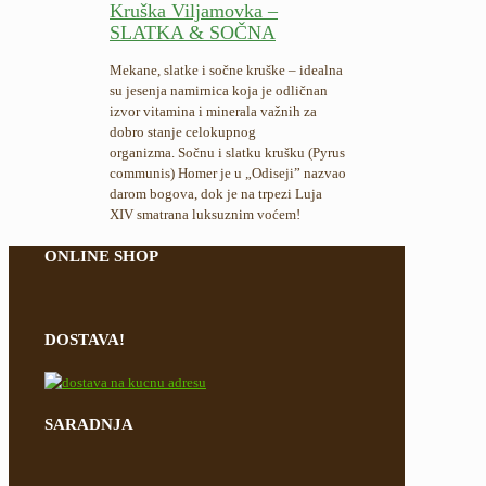
Kruška Viljamovka –
SLATKA & SOČNA
Mekane, slatke i sočne kruške – idealna
su jesenja namirnica koja je odličnan
izvor vitamina i minerala važnih za
dobro stanje celokupnog
organizma. Sočnu i slatku krušku (Pyrus
communis) Homer je u „Odiseji” nazvao
darom bogova, dok je na trpezi Luja
XIV smatrana luksuznim voćem!
ONLINE SHOP
DOSTAVA!
SARADNJA