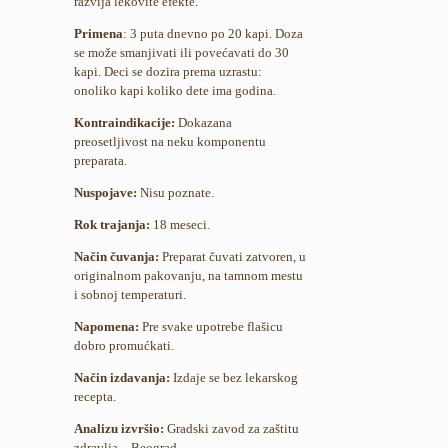
razvija lekovite efekte.
Primena
: 3 puta dnevno po 20 kapi. Doza
se može smanjivati ili povećavati do 30
kapi. Deci se dozira prema uzrastu:
onoliko kapi koliko dete ima godina.
Kontraindikacije:
Dokazana
preosetljivost na neku komponentu
preparata.
Nuspojave:
Nisu poznate.
Rok trajanja:
18 meseci.
Način čuvanja:
Preparat čuvati zatvoren, u
originalnom pakovanju, na tamnom mestu
i sobnoj temperaturi.
Napomena:
Pre svake upotrebe flašicu
dobro promućkati.
Način izdavanja:
Izdaje se bez lekarskog
recepta.
Analizu izvršio:
Gradski zavod za zaštitu
zdravlja – Beograd.