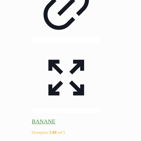
BANANE
Ocenjeno
5.00
od 5