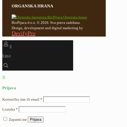
ORGANSKA HRANA
BioPijaca d.o.o. © 2026. Sva prava zadržana.
Design, development and digital marketing by
DevifyPro
0
0 рсд
✕
Prijava
Korisničko ime ili email
*
Lozinka
*
Zapamti me
Prijava