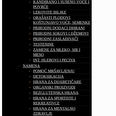
KANDIRANO I SUŠENO VOĆE I
POVRĆE
LEKOVITE BILJKE
ORAŠASTI PLODOVI,
KOŠTUNJAVO VOĆE, SEMENKE
PRIRODNI DODACI ISHRANI
PRIRODNI SOKOVI I DŽEMOVI
PRIRODNI ZASLAĐIVAČI
TESTENINE
ZAMENE ZA MLEKO, SIR I
MESO
INT. HLEBOVI I PECIVA
NAMENA
POMOĆ MRŠAVLJENJU
DETOKSIKACIJA
HRANA ZA DIJABETIČARE
ORGANSKI PROIZVODI
BEZGLUTENSKA HRANA
HRANA ZA SPORTISTE I
REKREATIVCE
HRANA ZA MENTALNO
ZDRAVLJE