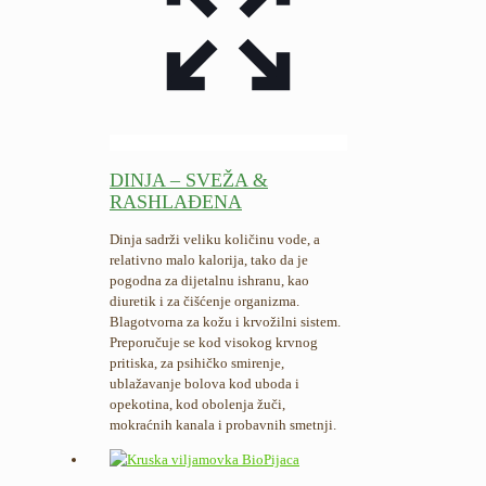
DINJA – SVEŽA &
RASHLAĐENA
Dinja sadrži veliku količinu vode, a
relativno malo kalorija, tako da je
pogodna za dijetalnu ishranu, kao
diuretik i za čišćenje organizma.
Blagotvorna za kožu i krvožilni sistem.
Preporučuje se kod visokog krvnog
pritiska, za psihičko smirenje,
ublažavanje bolova kod uboda i
opekotina, kod obolenja žuči,
mokraćnih kanala i probavnih smetnji.