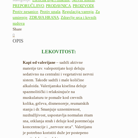
PREPORUČLJIVO
,
PRODAVNICA
,
PROIZVODI
,
Protiv nesanice
,
Protiv upala
,
Regulacija varenja
,
Za
umirenje
,
ZDRAVA HRANA
,
Zdravlje srca i krvnih
sudova
Share
0
OPIS
LEKOVITOST:
Kapi od valerijane
– sadrži aktivne
materije tzv. valepotrijate koji deluju
sedativno na centralni i vegetativni nervni
sistem. Takođe sadrži i male količine
alkaloida. Valerijanska kiselina deluje
spazmolitički i relaksirajuće na
muskulaturu te pomaže kod crevnih
kolika, grčeva, dismenoreje, reumatskih
stanja i dr. Smanjuje uznemirenost,
razdražljivost, uspostavlja normalan ritam
sna, otklanja strah i deluje kod poremećaja
koncentracije i „nervoze srca“. Valerijanu
je potrebno koristiti duže jer postepeno