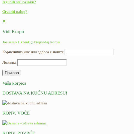
Izgubili ste lozinku?
Otvoriti nalog?
✕
Vidi Korpu
Još samo 1 korak ;)
Pregledaj korpu
Корисничко име или адреса е-поште
Лозинка
Vaša korpica
DOSTAVA NA KUĆNU ADRESU!
KONV. VOĆE
KONV. POVRĆE