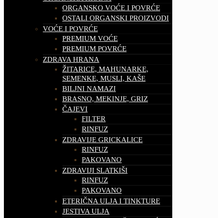
ORGANSKO VOĆE I POVRĆE
OSTALI ORGANSKI PROIZVODI
VOĆE I POVRĆE
PREMIUM VOĆE
PREMIUM POVRĆE
ZDRAVA HRANA
ŽITARICE, MAHUNARKE,
SEMENKE, MUSLI, KAŠE
BILJNI NAMAZI
BRASNO, MEKINJE, GRIZ
ČAJEVI
FILTER
RINFUZ
ZDRAVIJE GRICKALICE
RINFUZ
PAKOVANO
ZDRAVIJI SLATKIŠI
RINFUZ
PAKOVANO
ETERIČNA ULJA I TINKTURE
JESTIVA ULJA